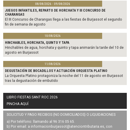
08/08/2026 - 09/08/2026
JUEGOS INFANTILES, REPARTO DE HORCHATA Y III CONCURSO DE
CHARANGAS
El III Concurso de Charangas llega a las fiestas de Burjassot el segundo
fin de semana de agosto
10/08/2026
HINCHABLES, HORCHATA, QUINTO Y TAPA
Hinchables de agua, horchata y quinto y tapa animarán la tarde del 10 de
agosto en Burjassot
11/08/2026
DEGUSTACIÓN DE BOCADILLOS Y ACTUACIÓN ORQUESTA PLATINO
La Orquesta Platino protagoniza la noche del 11 de agosto en Burjassot
tras la degustación de embutido
LIBRO FIESTAS SANT ROC 2026
PINCHA AQUÍ
SOLICITUD Y PAGO RECIBOS (NO DOMICILIADOS) O LIQUIDACIONES
a) Por teléfono: llamando al 96 316 05 65.
b) Por email: a
informacionburjassot@atenciontributaria.es
, con