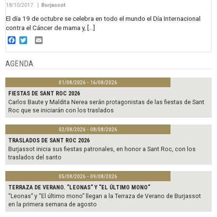
18/10/2017
|
Burjassot
El día 19 de octubre se celebra en todo el mundo el Día Internacional
contra el Cáncer de mama y, […]
Facebook
Twitter
Email
AGENDA
01/08/2026 - 16/08/2026
FIESTAS DE SANT ROC 2026
Carlos Baute y Maldita Nerea serán protagonistas de las fiestas de Sant
Roc que se iniciarán con los traslados
02/08/2026 - 08/08/2026
TRASLADOS DE SANT ROC 2026
Burjassot inicia sus fiestas patronales, en honor a Sant Roc, con los
traslados del santo
05/08/2026 - 09/08/2026
TERRAZA DE VERANO. "LEONAS" Y "EL ÚLTIMO MONO"
“Leonas” y “El último mono” llegan a la Terraza de Verano de Burjassot
en la primera semana de agosto