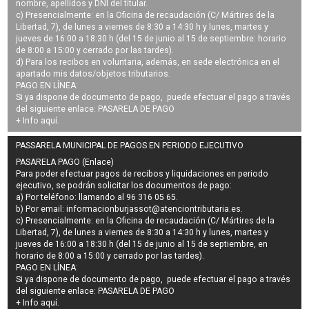
nombre, apellidos y DNI del titular.
c) Presencialmente: en la Oficina de recaudación (C/ Mártires de la
Libertad, 7), de lunes a viernes de 8:30 a 14:30 h y lunes, martes y
jueves de 16:00 a 18:30 h (del 15 de junio al 15 de septiembre: horario
de 8:00 a 15:00 y cerrado por las tardes).
d) Para los recibos en voluntaria, además, en sede electrónica en el
apartado mis datos/objetos tributarios.
PAGO EN LÍNEA:
Si ya dispone de documento de pago, puede efectuar el pago a través
del siguiente enlace:
PASARELA DE PAGO
+ Info
aquí
.
PASSARELA MUNICIPAL DE PAGOS EN PERIODO EJECUTIVO
PASARELA PAGO (Enlace)
Para poder efectuar pagos de
recibos y liquidaciones en periodo
ejecutivo
, se podrán
solicitar los documentos de pago
:
a) Por teléfono: llamando al 96 316 05 65.
b) Por email:
informacionburjassot@atenciontributaria.es
.
c) Presencialmente: en la Oficina de recaudación (C/ Mártires de la
Libertad, 7), de lunes a viernes de 8:30 a 14:30 h y lunes, martes y
jueves de 16:00 a 18:30 h (del 15 de junio al 15 de septiembre, en
horario de 8:00 a 15:00 y cerrado por las tardes).
PAGO EN LÍNEA:
Si ya dispone de documento de pago, puede efectuar el pago a través
del siguiente enlace:
PASARELA DE PAGO
+ Info
aquí
.