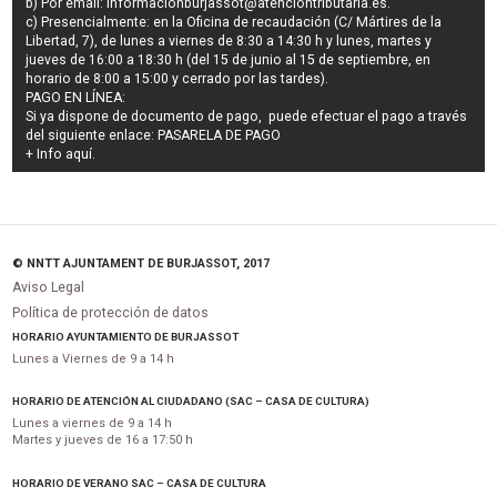
b) Por email:
informacionburjassot@atenciontributaria.es
.
c) Presencialmente: en la Oficina de recaudación (C/ Mártires de la
Libertad, 7), de lunes a viernes de 8:30 a 14:30 h y lunes, martes y
jueves de 16:00 a 18:30 h (del 15 de junio al 15 de septiembre, en
horario de 8:00 a 15:00 y cerrado por las tardes).
PAGO EN LÍNEA:
Si ya dispone de documento de pago, puede efectuar el pago a través
del siguiente enlace:
PASARELA DE PAGO
+ Info
aquí
.
© NNTT AJUNTAMENT DE BURJASSOT, 2017
Aviso Legal
Política de protección de datos
HORARIO AYUNTAMIENTO DE BURJASSOT
Lunes a Viernes de 9 a 14 h
HORARIO DE ATENCIÓN AL CIUDADANO (SAC – CASA DE CULTURA)
Lunes a viernes de 9 a 14 h
Martes y jueves de 16 a 17:50 h
HORARIO DE VERANO SAC – CASA DE CULTURA