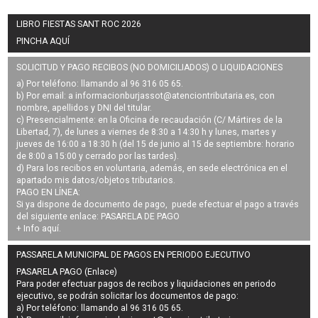
LIBRO FIESTAS SANT ROC 2026
PINCHA AQUÍ
SOLICITUD Y PAGO RECIBOS (NO DOMICILIADOS) O LIQUIDACIONES
a) Por teléfono: llamando al 96 316 05 65.
b) Por email: a
informacionburjassot@atenciontributaria.es
, con
nombre, apellidos y DNI del titular.
c) Presencialmente: en la Oficina de recaudación (C/ Mártires de la
Libertad, 7), de lunes a viernes de 8:30 a 14:30 h y lunes, martes y
jueves de 16:00 a 18:30 h (del 15 de junio al 15 de septiembre: horario
de 8:00 a 15:00 y cerrado por las tardes).
d) Para los recibos en voluntaria, además, en sede electrónica en el
apartado mis datos/objetos tributarios.
PAGO EN LÍNEA:
Si ya dispone de documento de pago, puede efectuar el pago a través
del siguiente enlace:
PASARELA DE PAGO
+ Info
aquí
.
PASSARELA MUNICIPAL DE PAGOS EN PERIODO EJECUTIVO
PASARELA PAGO (Enlace)
Para poder efectuar pagos de
recibos y liquidaciones en periodo
ejecutivo
, se podrán
solicitar los documentos de pago
:
a) Por teléfono: llamando al 96 316 05 65.