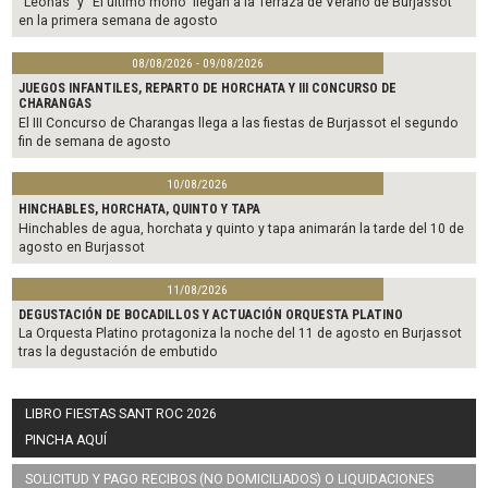
“Leonas” y “El último mono” llegan a la Terraza de Verano de Burjassot
en la primera semana de agosto
08/08/2026 - 09/08/2026
JUEGOS INFANTILES, REPARTO DE HORCHATA Y III CONCURSO DE
CHARANGAS
El III Concurso de Charangas llega a las fiestas de Burjassot el segundo
fin de semana de agosto
10/08/2026
HINCHABLES, HORCHATA, QUINTO Y TAPA
Hinchables de agua, horchata y quinto y tapa animarán la tarde del 10 de
agosto en Burjassot
11/08/2026
DEGUSTACIÓN DE BOCADILLOS Y ACTUACIÓN ORQUESTA PLATINO
La Orquesta Platino protagoniza la noche del 11 de agosto en Burjassot
tras la degustación de embutido
LIBRO FIESTAS SANT ROC 2026
PINCHA AQUÍ
SOLICITUD Y PAGO RECIBOS (NO DOMICILIADOS) O LIQUIDACIONES