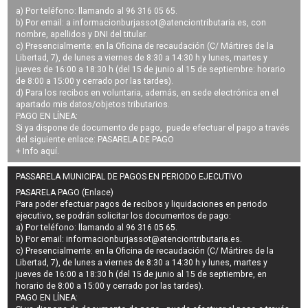
a) Por teléfono: llamando al 96 316 05 65.
b) Por email: a
informacionburjassot@atenciontributaria.es
, con
nombre, apellidos y DNI del titular.
c) Presencialmente: en la Oficina de recaudación (C/ Mártires de la
Libertad, 7), de lunes a viernes de 8:30 a 14:30 h y lunes, martes y
jueves de 16:00 a 18:30 h (del 15 de junio al 15 de septiembre: horario
de 8:00 a 15:00 y cerrado por las tardes).
d) Para los recibos en voluntaria, además, en sede electrónica en el
apartado mis datos/objetos tributarios.
PAGO EN LÍNEA:
Si ya dispone de documento de pago, puede efectuar el pago a través
del siguiente enlace:
PASARELA DE PAGO
+ Info
aquí
.
PASSARELA MUNICIPAL DE PAGOS EN PERIODO EJECUTIVO
PASARELA PAGO (Enlace)
Para poder efectuar pagos de
recibos y liquidaciones en periodo
ejecutivo
, se podrán
solicitar los documentos de pago
:
a) Por teléfono: llamando al 96 316 05 65.
b) Por email:
informacionburjassot@atenciontributaria.es
.
c) Presencialmente: en la Oficina de recaudación (C/ Mártires de la
Libertad, 7), de lunes a viernes de 8:30 a 14:30 h y lunes, martes y
jueves de 16:00 a 18:30 h (del 15 de junio al 15 de septiembre, en
horario de 8:00 a 15:00 y cerrado por las tardes).
PAGO EN LÍNEA: