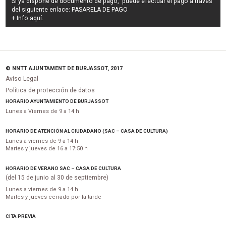
Si ya dispone de documento de pago, puede efectuar el pago a través
del siguiente enlace:
PASARELA DE PAGO
+ Info
aquí
.
© NNTT AJUNTAMENT DE BURJASSOT, 2017
Aviso Legal
Política de protección de datos
HORARIO AYUNTAMIENTO DE BURJASSOT
Lunes a Viernes de 9 a 14 h
HORARIO DE ATENCIÓN AL CIUDADANO (SAC – CASA DE CULTURA)
Lunes a viernes de 9 a 14 h
Martes y jueves de 16 a 17:50 h
HORARIO DE VERANO SAC – CASA DE CULTURA
(del 15 de junio al 30 de septiembre)
Lunes a viernes de 9 a 14 h
Martes y jueves cerrado por la tarde
CITA PREVIA