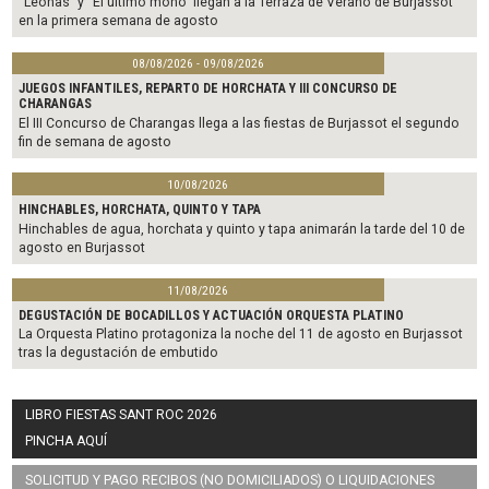
“Leonas” y “El último mono” llegan a la Terraza de Verano de Burjassot
en la primera semana de agosto
08/08/2026 - 09/08/2026
JUEGOS INFANTILES, REPARTO DE HORCHATA Y III CONCURSO DE
CHARANGAS
El III Concurso de Charangas llega a las fiestas de Burjassot el segundo
fin de semana de agosto
10/08/2026
HINCHABLES, HORCHATA, QUINTO Y TAPA
Hinchables de agua, horchata y quinto y tapa animarán la tarde del 10 de
agosto en Burjassot
11/08/2026
DEGUSTACIÓN DE BOCADILLOS Y ACTUACIÓN ORQUESTA PLATINO
La Orquesta Platino protagoniza la noche del 11 de agosto en Burjassot
tras la degustación de embutido
LIBRO FIESTAS SANT ROC 2026
PINCHA AQUÍ
SOLICITUD Y PAGO RECIBOS (NO DOMICILIADOS) O LIQUIDACIONES