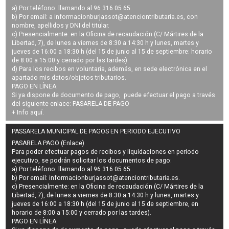
a) Por teléfono: llamando al 96 316 05 65.
b) Por email: a
informacionburjassot@atenciontributaria.es
, con
nombre, apellidos y DNI del titular.
c) Presencialmente: en la Oficina de recaudación (C/ Mártires de la
Libertad, 7), de lunes a viernes de 8:30 a 14:30 h y lunes, martes y
jueves de 16:00 a 18:30 h (del 15 de junio al 15 de septiembre: horario
de 8:00 a 15:00 y cerrado por las tardes).
d) Para los recibos en voluntaria, además, en sede electrónica en el
apartado mis datos/objetos tributarios.
PAGO EN LÍNEA:
Si ya dispone de documento de pago, puede efectuar el pago a través
del siguiente enlace:
PASARELA DE PAGO
+ Info
aquí
.
PASSARELA MUNICIPAL DE PAGOS EN PERIODO EJECUTIVO
PASARELA PAGO (Enlace)
Para poder efectuar pagos de
recibos y liquidaciones en periodo
ejecutivo
, se podrán
solicitar los documentos de pago
:
a) Por teléfono: llamando al 96 316 05 65.
b) Por email:
informacionburjassot@atenciontributaria.es
.
c) Presencialmente: en la Oficina de recaudación (C/ Mártires de la
Libertad, 7), de lunes a viernes de 8:30 a 14:30 h y lunes, martes y
jueves de 16:00 a 18:30 h (del 15 de junio al 15 de septiembre, en
horario de 8:00 a 15:00 y cerrado por las tardes).
PAGO EN LÍNEA: