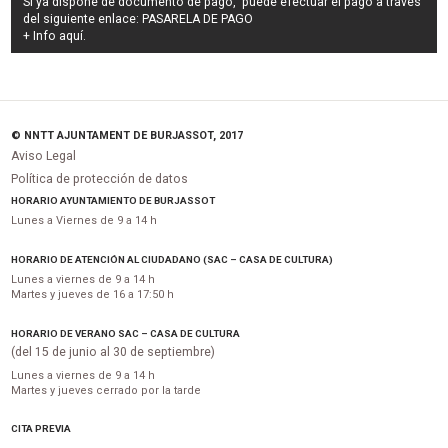
Si ya dispone de documento de pago, puede efectuar el pago a través
del siguiente enlace:
PASARELA DE PAGO
+ Info
aquí
.
© NNTT AJUNTAMENT DE BURJASSOT, 2017
Aviso Legal
Política de protección de datos
HORARIO AYUNTAMIENTO DE BURJASSOT
Lunes a Viernes de 9 a 14 h
HORARIO DE ATENCIÓN AL CIUDADANO (SAC – CASA DE CULTURA)
Lunes a viernes de 9 a 14 h
Martes y jueves de 16 a 17:50 h
HORARIO DE VERANO SAC – CASA DE CULTURA
(del 15 de junio al 30 de septiembre)
Lunes a viernes de 9 a 14 h
Martes y jueves cerrado por la tarde
CITA PREVIA