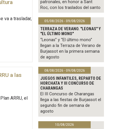
ultura
patronales, en honor a Sant
Roc, con los traslados del santo
 va a trasladar,
05/08/2026 - 09/08/2026
TERRAZA DE VERANO. "LEONAS" Y
"EL ÚLTIMO MONO"
“Leonas” y “El último mono”
llegan a la Terraza de Verano de
Burjassot en la primera semana
de agosto
08/08/2026 - 09/08/2026
RRU a las
JUEGOS INFANTILES, REPARTO DE
HORCHATA Y III CONCURSO DE
CHARANGAS
El III Concurso de Charangas
 Plan ARRU, el
llega a las fiestas de Burjassot el
segundo fin de semana de
agosto
10/08/2026