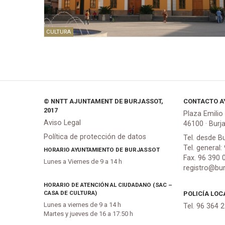
CULTURA
© NNTT AJUNTAMENT DE BURJASSOT,
CONTACTO A
2017
Plaza Emilio
Aviso Legal
46100 · Burj
Política de protección de datos
Tel. desde B
Tel. general:
HORARIO AYUNTAMIENTO DE BURJASSOT
Fax. 96 390 
Lunes a Viernes de 9 a 14 h
registro@bur
HORARIO DE ATENCIÓN AL CIUDADANO (SAC –
CASA DE CULTURA)
POLICÍA LOC
Lunes a viernes de 9 a 14 h
Tel. 96 364 
Martes y jueves de 16 a 17:50 h