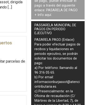
de pago, puede efectuar el
ssot, dirigida
pago a través del siguiente
ando […]
enlace:
PASARELA DE PAGO
+ Info
aquí
.
PASSARELA MUNICIPAL DE
PAGOS EN PERIODO
EJECUTIVO
PASARELA PAGO (Enlace)
uertos
Para poder efectuar pagos de
recibos y liquidaciones en
periodo ejecutivo
, se podrán
solicitar los documentos de
itar parcelas de
pago
:
a) Por teléfono: llamando al
96 316 05 65.
b) Por email:
informacionburjassot@atenci
ontributaria.es
.
c) Presencialmente: en la
Oficina de recaudación (C/
Mártires de la Libertad, 7), de