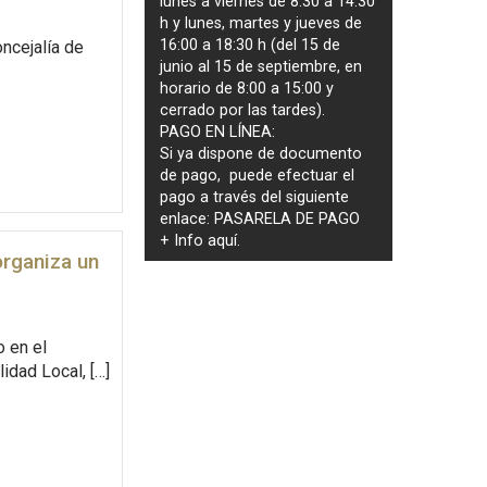
lunes a viernes de 8:30 a 14:30
h y lunes, martes y jueves de
16:00 a 18:30 h (del 15 de
oncejalía de
junio al 15 de septiembre, en
horario de 8:00 a 15:00 y
cerrado por las tardes).
PAGO EN LÍNEA:
Si ya dispone de documento
de pago, puede efectuar el
pago a través del siguiente
enlace:
PASARELA DE PAGO
+ Info
aquí
.
organiza un
o en el
idad Local, […]