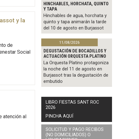
HINCHABLES, HORCHATA, QUINTO
Y TAPA
Hinchables de agua, horchata y
assot y la
quinto y tapa animarán la tarde
del 10 de agosto en Burjassot
11/08/2026
nto de
DEGUSTACIÓN DE BOCADILLOS Y
enestar Social
ACTUACIÓN ORQUESTA PLATINO
La Orquesta Platino protagoniza
la noche del 11 de agosto en
Burjassot tras la degustación de
embutido
LIBRO FIESTAS SANT ROC
2026
PINCHA AQUÍ
e atención al
SOLICITUD Y PAGO RECIBOS
(NO DOMICILIADOS) O