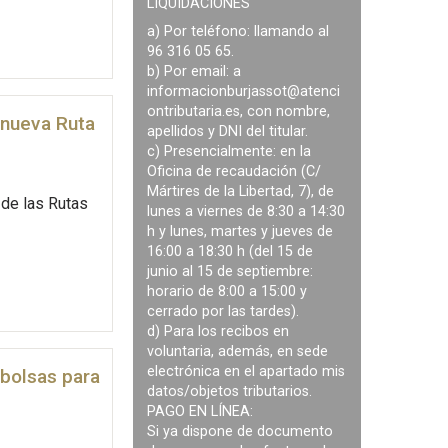
LIQUIDACIONES
a) Por teléfono: llamando al
96 316 05 65.
b) Por email: a
informacionburjassot@atenci
ontributaria.es
, con nombre,
 nueva Ruta
apellidos y DNI del titular.
c) Presencialmente: en la
Oficina de recaudación (C/
Mártires de la Libertad, 7), de
 de las Rutas
lunes a viernes de 8:30 a 14:30
h y lunes, martes y jueves de
16:00 a 18:30 h (del 15 de
junio al 15 de septiembre:
horario de 8:00 a 15:00 y
cerrado por las tardes).
d) Para los recibos en
voluntaria, además, en sede
electrónica en el apartado mis
 bolsas para
datos/objetos tributarios.
PAGO EN LÍNEA:
Si ya dispone de documento