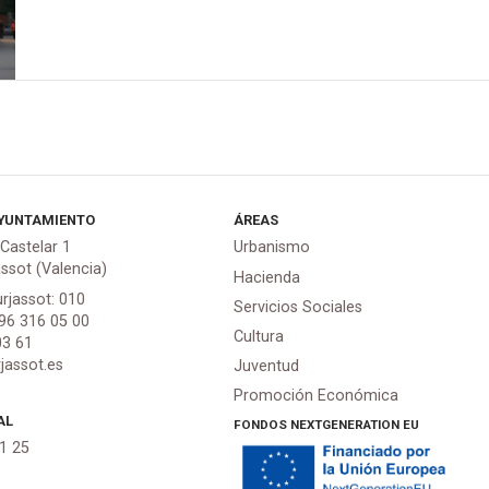
YUNTAMIENTO
ÁREAS
 Castelar 1
Urbanismo
assot (Valencia)
Hacienda
urjassot: 010
Servicios Sociales
 96 316 05 00
Cultura
03 61
jassot.es
Juventud
Promoción Económica
AL
FONDOS NEXTGENERATION EU
21 25