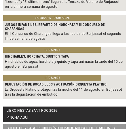
“Leonas” y “El último mono” llegan a la Terraza de Verano de Burjassot
en la primera semana de agosto
08/08/2026 - 09/08/2026
JUEGOS INFANTILES, REPARTO DE HORCHATA Y III CONCURSO DE
CHARANGAS
El III Concurso de Charangas llega a las fiestas de Burjassot el segundo
fin de semana de agosto
10/08/2026
HINCHABLES, HORCHATA, QUINTO Y TAPA
Hinchables de agua, horchata y quinto y tapa animarán la tarde del 10 de
agosto en Burjassot
11/08/2026
DEGUSTACIÓN DE BOCADILLOS Y ACTUACIÓN ORQUESTA PLATINO
La Orquesta Platino protagoniza la noche del 11 de agosto en Burjassot
tras la degustación de embutido
LIBRO FIESTAS SANT ROC 2026
PINCHA AQUÍ
SOLICITUD Y PAGO RECIBOS (NO DOMICILIADOS) O LIQUIDACIONES