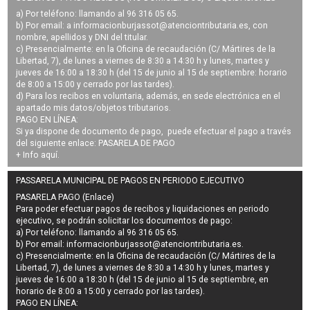
a) Por teléfono: llamando al 96 316 05 65.
b) Por email: a
informacionburjassot@atenciontributaria.es
, con
nombre, apellidos y DNI del titular.
c) Presencialmente: en la Oficina de recaudación (C/ Mártires de la
Libertad, 7), de lunes a viernes de 8:30 a 14:30 h y lunes, martes y
jueves de 16:00 a 18:30 h (del 15 de junio al 15 de septiembre: horario
de 8:00 a 15:00 y cerrado por las tardes).
d) Para los recibos en voluntaria, además, en sede electrónica en el
apartado mis datos/objetos tributarios.
PAGO EN LÍNEA:
Si ya dispone de documento de pago, puede efectuar el pago a través
del siguiente enlace:
PASARELA DE PAGO
+ Info
aquí
.
PASSARELA MUNICIPAL DE PAGOS EN PERIODO EJECUTIVO
PASARELA PAGO (Enlace)
Para poder efectuar pagos de
recibos y liquidaciones en periodo
ejecutivo
, se podrán
solicitar los documentos de pago
:
a) Por teléfono: llamando al 96 316 05 65.
b) Por email:
informacionburjassot@atenciontributaria.es
.
c) Presencialmente: en la Oficina de recaudación (C/ Mártires de la
Libertad, 7), de lunes a viernes de 8:30 a 14:30 h y lunes, martes y
jueves de 16:00 a 18:30 h (del 15 de junio al 15 de septiembre, en
horario de 8:00 a 15:00 y cerrado por las tardes).
PAGO EN LÍNEA: