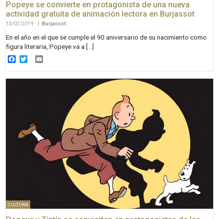
Popeye se convierte en protagonista de una nueva
actividad gratuita de animación lectora en Burjassot
13/02/2019
|
Burjassot
En el año en el que se cumple el 90 aniversario de su nacimiento como
figura literaria, Popeye va a […]
Facebook
Twitter
Email
CULTURA