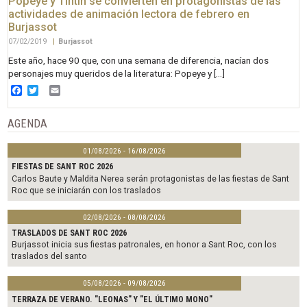
Popeye y Tintín se convierten en protagonistas de las
actividades de animación lectora de febrero en
Burjassot
07/02/2019
|
Burjassot
Este año, hace 90 que, con una semana de diferencia, nacían dos
personajes muy queridos de la literatura: Popeye y […]
Facebook
Twitter
Email
AGENDA
01/08/2026 - 16/08/2026
FIESTAS DE SANT ROC 2026
Carlos Baute y Maldita Nerea serán protagonistas de las fiestas de Sant
Roc que se iniciarán con los traslados
02/08/2026 - 08/08/2026
TRASLADOS DE SANT ROC 2026
Burjassot inicia sus fiestas patronales, en honor a Sant Roc, con los
traslados del santo
05/08/2026 - 09/08/2026
TERRAZA DE VERANO. "LEONAS" Y "EL ÚLTIMO MONO"