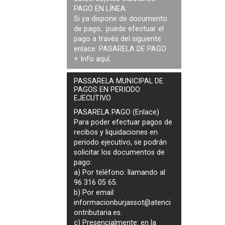
PAGO EN LÍNEA:
Si ya dispone de documento
de pago, puede efectuar el
pago a través del siguiente
enlace:
PASARELA DE PAGO
+ Info
aquí
.
PASSARELA MUNICIPAL DE
PAGOS EN PERIODO
EJECUTIVO
PASARELA PAGO (Enlace)
Para poder efectuar pagos de
recibos y liquidaciones en
periodo ejecutivo
, se podrán
solicitar los documentos de
pago
:
a) Por teléfono: llamando al
96 316 05 65.
b) Por email:
informacionburjassot@atenci
ontributaria.es
.
c) Presencialmente: en la