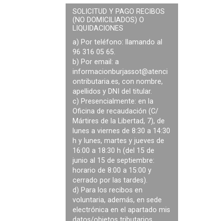
SOLICITUD Y PAGO RECIBOS
(NO DOMICILIADOS) O
LIQUIDACIONES
a) Por teléfono: llamando al
96 316 05 65.
b) Por email: a
informacionburjassot@atenci
ontributaria.es
, con nombre,
apellidos y DNI del titular.
c) Presencialmente: en la
Oficina de recaudación (C/
Mártires de la Libertad, 7), de
lunes a viernes de 8:30 a 14:30
h y lunes, martes y jueves de
16:00 a 18:30 h (del 15 de
junio al 15 de septiembre:
horario de 8:00 a 15:00 y
cerrado por las tardes).
d) Para los recibos en
voluntaria, además, en sede
electrónica en el apartado mis
datos/objetos tributarios.