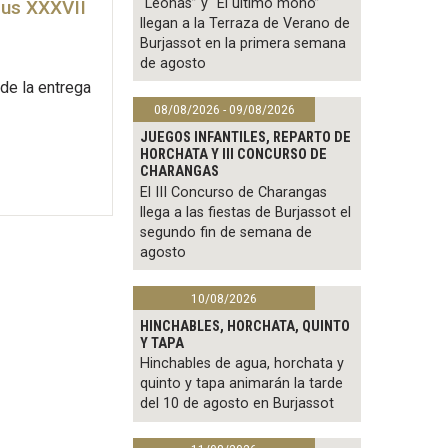
“Leonas” y “El último mono”
 sus XXXVII
llegan a la Terraza de Verano de
Burjassot en la primera semana
de agosto
 de la entrega
08/08/2026 - 09/08/2026
JUEGOS INFANTILES, REPARTO DE
HORCHATA Y III CONCURSO DE
CHARANGAS
El III Concurso de Charangas
llega a las fiestas de Burjassot el
segundo fin de semana de
agosto
10/08/2026
HINCHABLES, HORCHATA, QUINTO
Y TAPA
Hinchables de agua, horchata y
quinto y tapa animarán la tarde
del 10 de agosto en Burjassot