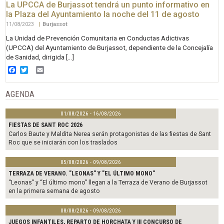
La UPCCA de Burjassot tendrá un punto informativo en
la Plaza del Ayuntamiento la noche del 11 de agosto
11/08/2023
|
Burjassot
La Unidad de Prevención Comunitaria en Conductas Adictivas
(UPCCA) del Ayuntamiento de Burjassot, dependiente de la Concejalía
de Sanidad, dirigida […]
Facebook
Twitter
Email
AGENDA
01/08/2026 - 16/08/2026
FIESTAS DE SANT ROC 2026
Carlos Baute y Maldita Nerea serán protagonistas de las fiestas de Sant
Roc que se iniciarán con los traslados
05/08/2026 - 09/08/2026
TERRAZA DE VERANO. "LEONAS" Y "EL ÚLTIMO MONO"
“Leonas” y “El último mono” llegan a la Terraza de Verano de Burjassot
en la primera semana de agosto
08/08/2026 - 09/08/2026
JUEGOS INFANTILES, REPARTO DE HORCHATA Y III CONCURSO DE