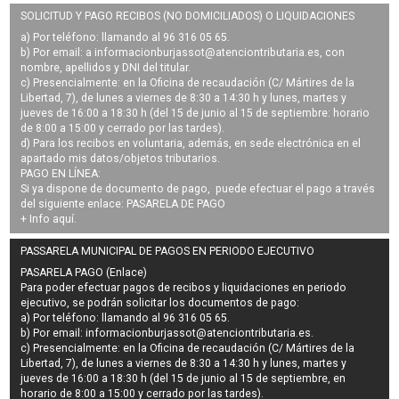
SOLICITUD Y PAGO RECIBOS (NO DOMICILIADOS) O LIQUIDACIONES
a) Por teléfono: llamando al 96 316 05 65.
b) Por email: a
informacionburjassot@atenciontributaria.es
, con
nombre, apellidos y DNI del titular.
c) Presencialmente: en la Oficina de recaudación (C/ Mártires de la
Libertad, 7), de lunes a viernes de 8:30 a 14:30 h y lunes, martes y
jueves de 16:00 a 18:30 h (del 15 de junio al 15 de septiembre: horario
de 8:00 a 15:00 y cerrado por las tardes).
d) Para los recibos en voluntaria, además, en sede electrónica en el
apartado mis datos/objetos tributarios.
PAGO EN LÍNEA:
Si ya dispone de documento de pago, puede efectuar el pago a través
del siguiente enlace:
PASARELA DE PAGO
+ Info
aquí
.
PASSARELA MUNICIPAL DE PAGOS EN PERIODO EJECUTIVO
PASARELA PAGO (Enlace)
Para poder efectuar pagos de
recibos y liquidaciones en periodo
ejecutivo
, se podrán
solicitar los documentos de pago
:
a) Por teléfono: llamando al 96 316 05 65.
b) Por email:
informacionburjassot@atenciontributaria.es
.
c) Presencialmente: en la Oficina de recaudación (C/ Mártires de la
Libertad, 7), de lunes a viernes de 8:30 a 14:30 h y lunes, martes y
jueves de 16:00 a 18:30 h (del 15 de junio al 15 de septiembre, en
horario de 8:00 a 15:00 y cerrado por las tardes).