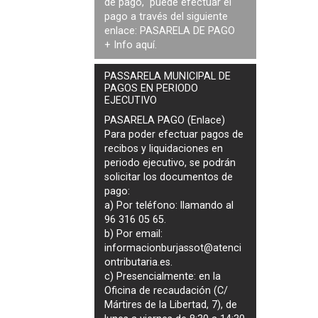
de pago, puede efectuar el
pago a través del siguiente
enlace:
PASARELA DE PAGO
+ Info
aquí
.
PASSARELA MUNICIPAL DE
PAGOS EN PERIODO
EJECUTIVO
PASARELA PAGO (Enlace)
Para poder efectuar pagos de
recibos y liquidaciones en
periodo ejecutivo
, se podrán
solicitar los documentos de
pago
:
a) Por teléfono: llamando al
96 316 05 65.
b) Por email:
informacionburjassot@atenci
ontributaria.es
.
c) Presencialmente: en la
Oficina de recaudación (C/
Mártires de la Libertad, 7), de