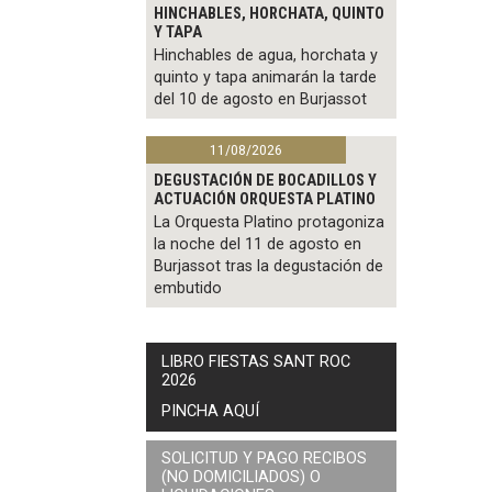
HINCHABLES, HORCHATA, QUINTO
Y TAPA
Hinchables de agua, horchata y
quinto y tapa animarán la tarde
del 10 de agosto en Burjassot
11/08/2026
DEGUSTACIÓN DE BOCADILLOS Y
ACTUACIÓN ORQUESTA PLATINO
La Orquesta Platino protagoniza
la noche del 11 de agosto en
Burjassot tras la degustación de
embutido
LIBRO FIESTAS SANT ROC
2026
PINCHA AQUÍ
SOLICITUD Y PAGO RECIBOS
(NO DOMICILIADOS) O