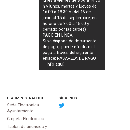
lunes a viernes de 8:30 a 14:30
h y lunes, martes y jueves de
16:00 a 18:30 h (del 15 de
junio al 15 de septiembre, en
horario de 8:00 a 15:00 y
cerrado por las tardes).
PAGO EN LÍNEA:
Si ya dispone de documento
de pago, puede efectuar el
pago a través del siguiente
enlace:
PASARELA DE PAGO
+ Info
aquí
.
E-ADMINISTRACIÓN
SÍGUENOS
Sede Electrónica
Ayuntamiento
Carpeta Electrónica
Tablón de anuncios y