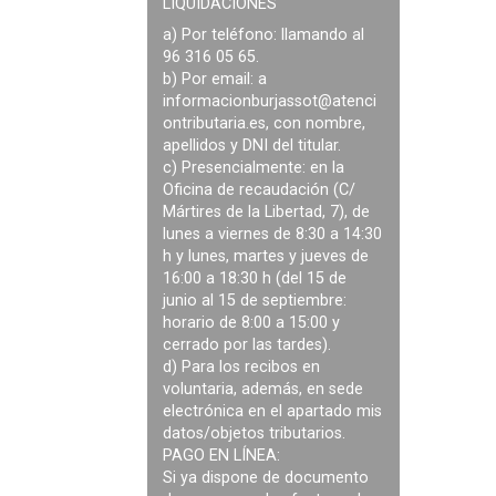
LIQUIDACIONES
a) Por teléfono: llamando al
96 316 05 65.
b) Por email: a
informacionburjassot@atenci
ontributaria.es
, con nombre,
apellidos y DNI del titular.
c) Presencialmente: en la
Oficina de recaudación (C/
Mártires de la Libertad, 7), de
lunes a viernes de 8:30 a 14:30
h y lunes, martes y jueves de
16:00 a 18:30 h (del 15 de
junio al 15 de septiembre:
horario de 8:00 a 15:00 y
cerrado por las tardes).
d) Para los recibos en
voluntaria, además, en sede
electrónica en el apartado mis
datos/objetos tributarios.
PAGO EN LÍNEA:
Si ya dispone de documento