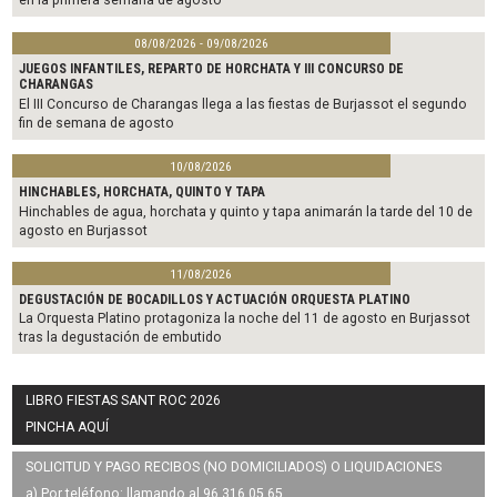
08/08/2026 - 09/08/2026
JUEGOS INFANTILES, REPARTO DE HORCHATA Y III CONCURSO DE
CHARANGAS
El III Concurso de Charangas llega a las fiestas de Burjassot el segundo
fin de semana de agosto
10/08/2026
HINCHABLES, HORCHATA, QUINTO Y TAPA
Hinchables de agua, horchata y quinto y tapa animarán la tarde del 10 de
agosto en Burjassot
11/08/2026
DEGUSTACIÓN DE BOCADILLOS Y ACTUACIÓN ORQUESTA PLATINO
La Orquesta Platino protagoniza la noche del 11 de agosto en Burjassot
tras la degustación de embutido
LIBRO FIESTAS SANT ROC 2026
PINCHA AQUÍ
SOLICITUD Y PAGO RECIBOS (NO DOMICILIADOS) O LIQUIDACIONES
a) Por teléfono: llamando al 96 316 05 65.