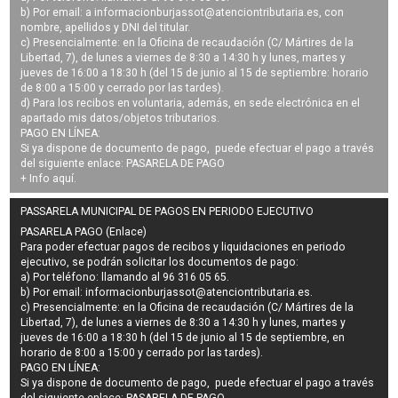
b) Por email: a
informacionburjassot@atenciontributaria.es
, con
nombre, apellidos y DNI del titular.
c) Presencialmente: en la Oficina de recaudación (C/ Mártires de la
Libertad, 7), de lunes a viernes de 8:30 a 14:30 h y lunes, martes y
jueves de 16:00 a 18:30 h (del 15 de junio al 15 de septiembre: horario
de 8:00 a 15:00 y cerrado por las tardes).
d) Para los recibos en voluntaria, además, en sede electrónica en el
apartado mis datos/objetos tributarios.
PAGO EN LÍNEA:
Si ya dispone de documento de pago, puede efectuar el pago a través
del siguiente enlace:
PASARELA DE PAGO
+ Info
aquí
.
PASSARELA MUNICIPAL DE PAGOS EN PERIODO EJECUTIVO
PASARELA PAGO (Enlace)
Para poder efectuar pagos de
recibos y liquidaciones en periodo
ejecutivo
, se podrán
solicitar los documentos de pago
:
a) Por teléfono: llamando al 96 316 05 65.
b) Por email:
informacionburjassot@atenciontributaria.es
.
c) Presencialmente: en la Oficina de recaudación (C/ Mártires de la
Libertad, 7), de lunes a viernes de 8:30 a 14:30 h y lunes, martes y
jueves de 16:00 a 18:30 h (del 15 de junio al 15 de septiembre, en
horario de 8:00 a 15:00 y cerrado por las tardes).
PAGO EN LÍNEA:
Si ya dispone de documento de pago, puede efectuar el pago a través