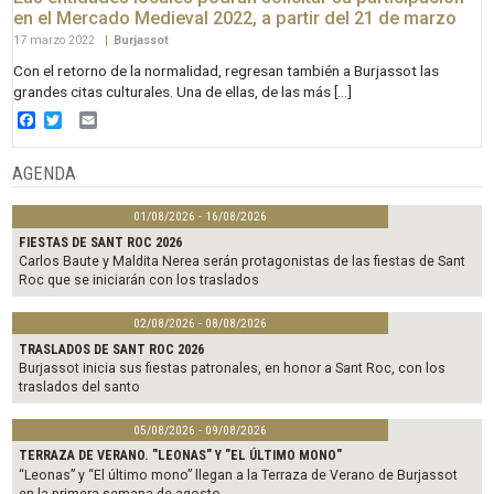
en el Mercado Medieval 2022, a partir del 21 de marzo
17 marzo 2022
|
Burjassot
Con el retorno de la normalidad, regresan también a Burjassot las
grandes citas culturales. Una de ellas, de las más […]
Facebook
Twitter
Email
AGENDA
01/08/2026 - 16/08/2026
FIESTAS DE SANT ROC 2026
Carlos Baute y Maldita Nerea serán protagonistas de las fiestas de Sant
Roc que se iniciarán con los traslados
02/08/2026 - 08/08/2026
TRASLADOS DE SANT ROC 2026
Burjassot inicia sus fiestas patronales, en honor a Sant Roc, con los
traslados del santo
05/08/2026 - 09/08/2026
TERRAZA DE VERANO. "LEONAS" Y "EL ÚLTIMO MONO"
“Leonas” y “El último mono” llegan a la Terraza de Verano de Burjassot
en la primera semana de agosto