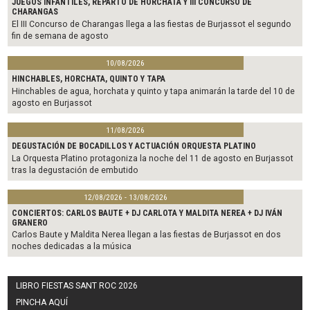
JUEGOS INFANTILES, REPARTO DE HORCHATA Y III CONCURSO DE
CHARANGAS
El III Concurso de Charangas llega a las fiestas de Burjassot el segundo
fin de semana de agosto
10/08/2026
HINCHABLES, HORCHATA, QUINTO Y TAPA
Hinchables de agua, horchata y quinto y tapa animarán la tarde del 10 de
agosto en Burjassot
11/08/2026
DEGUSTACIÓN DE BOCADILLOS Y ACTUACIÓN ORQUESTA PLATINO
La Orquesta Platino protagoniza la noche del 11 de agosto en Burjassot
tras la degustación de embutido
12/08/2026 - 13/08/2026
CONCIERTOS: CARLOS BAUTE + DJ CARLOTA Y MALDITA NEREA + DJ IVÁN
GRANERO
Carlos Baute y Maldita Nerea llegan a las fiestas de Burjassot en dos
noches dedicadas a la música
LIBRO FIESTAS SANT ROC 2026
PINCHA AQUÍ