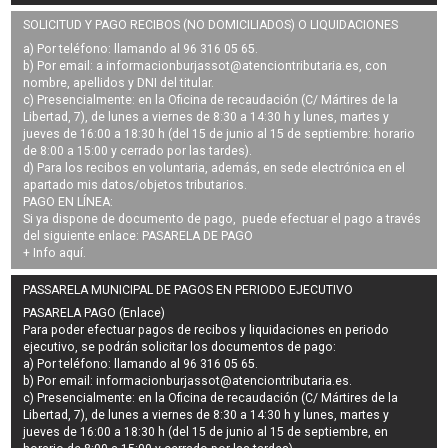
SOLICITUD Y PAGO RECIBOS (NO DOMICILIADOS) O LIQUIDACIONES
a) Por teléfono: llamando al 96 316 05 65.
b) Por email: a
informacionburjassot@atenciontributaria.es
, con
nombre, apellidos y DNI del titular.
c) Presencialmente: en la Oficina de recaudación (C/ Mártires de la
Libertad, 7), de lunes a viernes de 8:30 a 14:30 h y lunes, martes y
jueves de 16:00 a 18:30 h (del 15 de junio al 15 de septiembre: horario
de 8:00 a 15:00 y cerrado por las tardes).
d) Para los recibos en voluntaria, además, en sede electrónica en el
apartado mis datos/objetos tributarios.
PAGO EN LÍNEA:
Si ya dispone de documento de pago, puede efectuar el pago a través
del siguiente enlace:
PASARELA DE PAGO
+ Info
aquí
.
PASSARELA MUNICIPAL DE PAGOS EN PERIODO EJECUTIVO
PASARELA PAGO (Enlace)
Para poder efectuar pagos de
recibos y liquidaciones en periodo
ejecutivo
, se podrán
solicitar los documentos de pago
:
a) Por teléfono: llamando al 96 316 05 65.
b) Por email:
informacionburjassot@atenciontributaria.es
.
c) Presencialmente: en la Oficina de recaudación (C/ Mártires de la
Libertad, 7), de lunes a viernes de 8:30 a 14:30 h y lunes, martes y
jueves de 16:00 a 18:30 h (del 15 de junio al 15 de septiembre, en