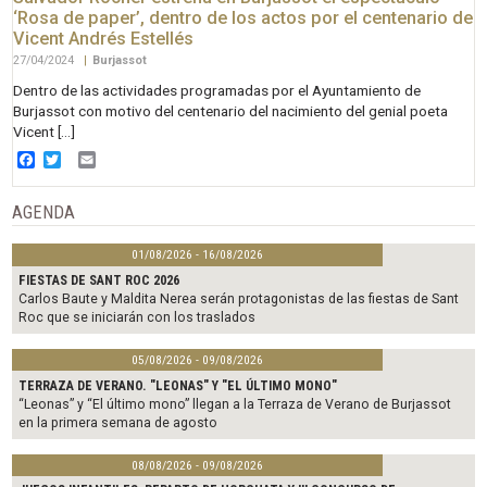
‘Rosa de paper’, dentro de los actos por el centenario de
Vicent Andrés Estellés
27/04/2024
|
Burjassot
Dentro de las actividades programadas por el Ayuntamiento de
Burjassot con motivo del centenario del nacimiento del genial poeta
Vicent […]
Facebook
Twitter
Email
AGENDA
01/08/2026 - 16/08/2026
FIESTAS DE SANT ROC 2026
Carlos Baute y Maldita Nerea serán protagonistas de las fiestas de Sant
Roc que se iniciarán con los traslados
05/08/2026 - 09/08/2026
TERRAZA DE VERANO. "LEONAS" Y "EL ÚLTIMO MONO"
“Leonas” y “El último mono” llegan a la Terraza de Verano de Burjassot
en la primera semana de agosto
08/08/2026 - 09/08/2026