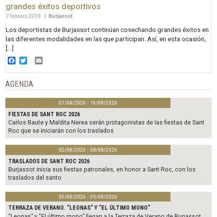
grandes éxitos deportivos
7 febrero 2019
|
Burjassot
Los deportistas de Burjassot continúan cosechando grandes éxitos en
las diferentes modalidades en las que participan. Así, en esta ocasión,
[…]
Facebook
Twitter
Email
AGENDA
01/08/2026 - 16/08/2026
FIESTAS DE SANT ROC 2026
Carlos Baute y Maldita Nerea serán protagonistas de las fiestas de Sant
Roc que se iniciarán con los traslados
02/08/2026 - 08/08/2026
TRASLADOS DE SANT ROC 2026
Burjassot inicia sus fiestas patronales, en honor a Sant Roc, con los
traslados del santo
05/08/2026 - 09/08/2026
TERRAZA DE VERANO. "LEONAS" Y "EL ÚLTIMO MONO"
“Leonas” y “El último mono” llegan a la Terraza de Verano de Burjassot