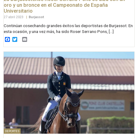
oro y un bronce en el Campeonato de España
Universitario
27 abril 2023
|
Burjassot
Continúan cosechando grandes éxitos las deportistas de Burjassot. En
esta ocasión, y una vez más, ha sido Roser Serrano Pons, […]
Facebook
Twitter
Email
DEPORTES