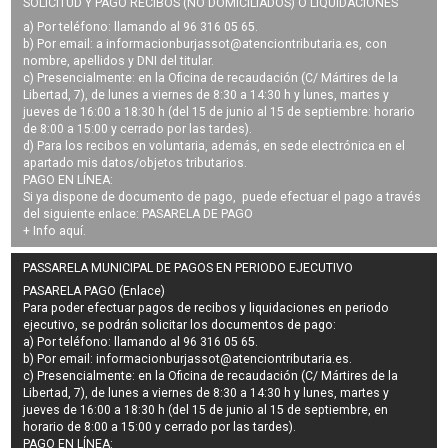
SOLICITUD Y PAGO RECIBOS (NO DOMICILIADOS) O LIQUIDACIONES
a) Por teléfono: llamando al 96 316 05 65.
b) Por email: a
informacionburjassot@atenciontributaria.es
, con
nombre, apellidos y DNI del titular.
c) Presencialmente: en la Oficina de recaudación (C/ Mártires de la
Libertad, 7), de lunes a viernes de 8:30 a 14:30 h y lunes, martes y
jueves de 16:00 a 18:30 h (del 15 de junio al 15 de septiembre: horario
de 8:00 a 15:00 y cerrado por las tardes).
d) Para los recibos en voluntaria, además, en sede electrónica en el
apartado mis datos/objetos tributarios.
PAGO EN LÍNEA:
Si ya dispone de documento de pago, puede efectuar el pago a través
del siguiente enlace:
PASARELA DE PAGO
+ Info
aquí
.
PASSARELA MUNICIPAL DE PAGOS EN PERIODO EJECUTIVO
PASARELA PAGO (Enlace)
Para poder efectuar pagos de
recibos y liquidaciones en periodo
ejecutivo
, se podrán
solicitar los documentos de pago
:
a) Por teléfono: llamando al 96 316 05 65.
b) Por email:
informacionburjassot@atenciontributaria.es
.
c) Presencialmente: en la Oficina de recaudación (C/ Mártires de la
Libertad, 7), de lunes a viernes de 8:30 a 14:30 h y lunes, martes y
jueves de 16:00 a 18:30 h (del 15 de junio al 15 de septiembre, en
horario de 8:00 a 15:00 y cerrado por las tardes).
PAGO EN LÍNEA: