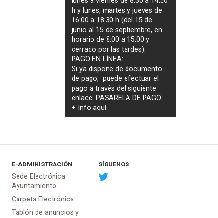
lunes a viernes de 8:30 a 14:30
h y lunes, martes y jueves de
16:00 a 18:30 h (del 15 de
junio al 15 de septiembre, en
horario de 8:00 a 15:00 y
cerrado por las tardes).
PAGO EN LÍNEA:
Si ya dispone de documento
de pago, puede efectuar el
pago a través del siguiente
enlace:
PASARELA DE PAGO
+ Info
aquí
.
E-ADMINISTRACIÓN
SÍGUENOS
Sede Electrónica
Ayuntamiento
Carpeta Electrónica
Tablón de anuncios y