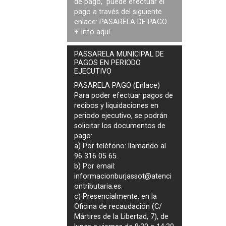
de pago, puede efectuar el
pago a través del siguiente
enlace:
PASARELA DE PAGO
+ Info
aquí
.
PASSARELA MUNICIPAL DE
PAGOS EN PERIODO
EJECUTIVO
PASARELA PAGO (Enlace)
Para poder efectuar pagos de
recibos y liquidaciones en
periodo ejecutivo
, se podrán
solicitar los documentos de
pago
:
a) Por teléfono: llamando al
96 316 05 65.
b) Por email:
informacionburjassot@atenci
ontributaria.es
.
c) Presencialmente: en la
Oficina de recaudación (C/
Mártires de la Libertad, 7), de