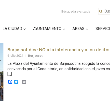
Búsqueda avanzada
LA CIUDAD
AYUNTAMIENTO
ÁREAS
SERVIC
Burjassot dice NO a la intolerancia y a los delito
6 julio 2021
|
Burjassot
La Plaza del Ayuntamiento de Burjassot ha acogido la conce
convocada por el Consistorio, en solidaridad con el joven c
[…]
Facebook
Twitter
Email