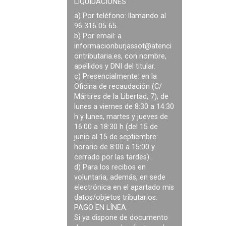
LIQUIDACIONES
a) Por teléfono: llamando al
96 316 05 65.
b) Por email: a
informacionburjassot@atenci
ontributaria.es
, con nombre,
apellidos y DNI del titular.
c) Presencialmente: en la
Oficina de recaudación (C/
Mártires de la Libertad, 7), de
lunes a viernes de 8:30 a 14:30
h y lunes, martes y jueves de
16:00 a 18:30 h (del 15 de
junio al 15 de septiembre:
horario de 8:00 a 15:00 y
cerrado por las tardes).
d) Para los recibos en
voluntaria, además, en sede
electrónica en el apartado mis
datos/objetos tributarios.
PAGO EN LÍNEA:
Si ya dispone de documento