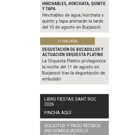
HINCHABLES, HORCHATA, QUINTO
Y TAPA
Hinchables de agua, horchata y
quinto y tapa animarán la tarde
del 10 de agosto en Burjassot
11/08/2026
DEGUSTACIÓN DE BOCADILLOS Y
ACTUACIÓN ORQUESTA PLATINO
La Orquesta Platino protagoniza
la noche del 11 de agosto en
Burjassot tras la degustación de
embutido
LIBRO FIESTAS SANT ROC
2026
PINCHA AQUÍ
SOLICITUD Y PAGO RECIBOS
(NO DOMICILIADOS) O