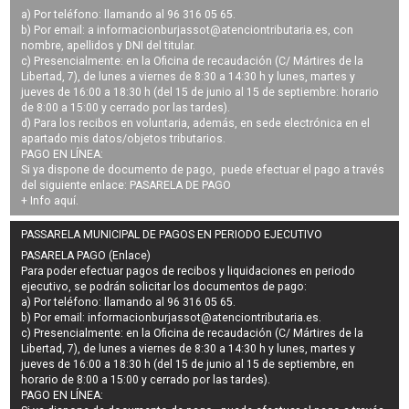
a) Por teléfono: llamando al 96 316 05 65.
b) Por email: a
informacionburjassot@atenciontributaria.es
, con
nombre, apellidos y DNI del titular.
c) Presencialmente: en la Oficina de recaudación (C/ Mártires de la
Libertad, 7), de lunes a viernes de 8:30 a 14:30 h y lunes, martes y
jueves de 16:00 a 18:30 h (del 15 de junio al 15 de septiembre: horario
de 8:00 a 15:00 y cerrado por las tardes).
d) Para los recibos en voluntaria, además, en sede electrónica en el
apartado mis datos/objetos tributarios.
PAGO EN LÍNEA:
Si ya dispone de documento de pago, puede efectuar el pago a través
del siguiente enlace:
PASARELA DE PAGO
+ Info
aquí
.
PASSARELA MUNICIPAL DE PAGOS EN PERIODO EJECUTIVO
PASARELA PAGO (Enlace)
Para poder efectuar pagos de
recibos y liquidaciones en periodo
ejecutivo
, se podrán
solicitar los documentos de pago
:
a) Por teléfono: llamando al 96 316 05 65.
b) Por email:
informacionburjassot@atenciontributaria.es
.
c) Presencialmente: en la Oficina de recaudación (C/ Mártires de la
Libertad, 7), de lunes a viernes de 8:30 a 14:30 h y lunes, martes y
jueves de 16:00 a 18:30 h (del 15 de junio al 15 de septiembre, en
horario de 8:00 a 15:00 y cerrado por las tardes).
PAGO EN LÍNEA: