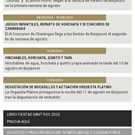
“Leonas” y “El último mono” llegan a la Terraza de Verano de Burjassot
en la primera semana de agosto
08/08/2026 - 09/08/2026
JUEGOS INFANTILES, REPARTO DE HORCHATA Y III CONCURSO DE
CHARANGAS
El III Concurso de Charangas llega a las fiestas de Burjassot el segundo
fin de semana de agosto
10/08/2026
HINCHABLES, HORCHATA, QUINTO Y TAPA
Hinchables de agua, horchata y quinto y tapa animarán la tarde del 10 de
agosto en Burjassot
11/08/2026
DEGUSTACIÓN DE BOCADILLOS Y ACTUACIÓN ORQUESTA PLATINO
La Orquesta Platino protagoniza la noche del 11 de agosto en Burjassot
tras la degustación de embutido
LIBRO FIESTAS SANT ROC 2026
PINCHA AQUÍ
SOLICITUD Y PAGO RECIBOS (NO DOMICILIADOS) O LIQUIDACIONES