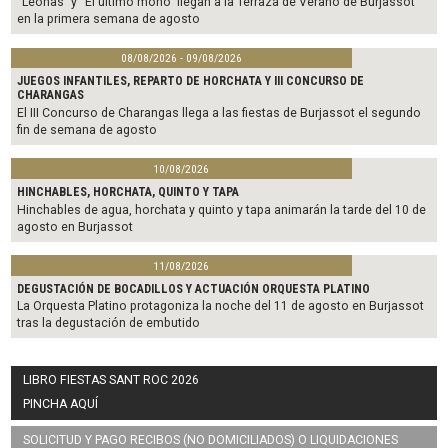
“Leonas” y “El último mono” llegan a la Terraza de Verano de Burjassot
en la primera semana de agosto
08/08/2026 - 09/08/2026
JUEGOS INFANTILES, REPARTO DE HORCHATA Y III CONCURSO DE
CHARANGAS
El III Concurso de Charangas llega a las fiestas de Burjassot el segundo
fin de semana de agosto
10/08/2026
HINCHABLES, HORCHATA, QUINTO Y TAPA
Hinchables de agua, horchata y quinto y tapa animarán la tarde del 10 de
agosto en Burjassot
11/08/2026
DEGUSTACIÓN DE BOCADILLOS Y ACTUACIÓN ORQUESTA PLATINO
La Orquesta Platino protagoniza la noche del 11 de agosto en Burjassot
tras la degustación de embutido
LIBRO FIESTAS SANT ROC 2026
PINCHA AQUÍ
SOLICITUD Y PAGO RECIBOS (NO DOMICILIADOS) O LIQUIDACIONES