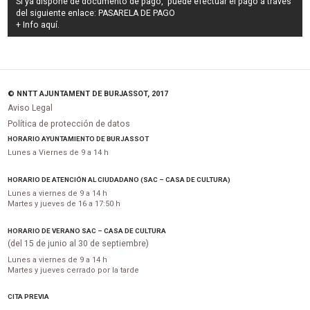
Si ya dispone de documento de pago, puede efectuar el pago a través
del siguiente enlace:
PASARELA DE PAGO
+ Info
aquí
.
© NNTT AJUNTAMENT DE BURJASSOT, 2017
Aviso Legal
Política de protección de datos
HORARIO AYUNTAMIENTO DE BURJASSOT
Lunes a Viernes de 9 a 14 h
HORARIO DE ATENCIÓN AL CIUDADANO (SAC – CASA DE CULTURA)
Lunes a viernes de 9 a 14 h
Martes y jueves de 16 a 17:50 h
HORARIO DE VERANO SAC – CASA DE CULTURA
(del 15 de junio al 30 de septiembre)
Lunes a viernes de 9 a 14 h
Martes y jueves cerrado por la tarde
CITA PREVIA