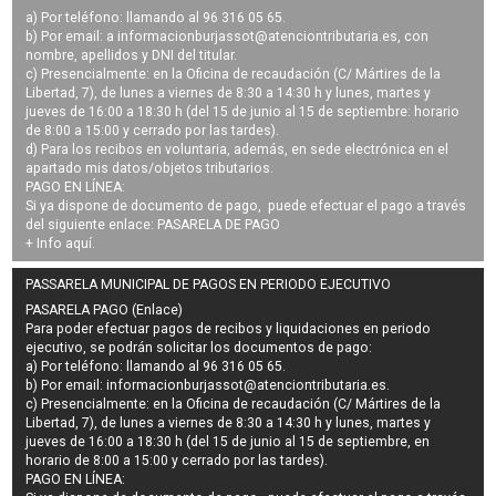
a) Por teléfono: llamando al 96 316 05 65.
b) Por email: a
informacionburjassot@atenciontributaria.es
, con
nombre, apellidos y DNI del titular.
c) Presencialmente: en la Oficina de recaudación (C/ Mártires de la
Libertad, 7), de lunes a viernes de 8:30 a 14:30 h y lunes, martes y
jueves de 16:00 a 18:30 h (del 15 de junio al 15 de septiembre: horario
de 8:00 a 15:00 y cerrado por las tardes).
d) Para los recibos en voluntaria, además, en sede electrónica en el
apartado mis datos/objetos tributarios.
PAGO EN LÍNEA:
Si ya dispone de documento de pago, puede efectuar el pago a través
del siguiente enlace:
PASARELA DE PAGO
+ Info
aquí
.
PASSARELA MUNICIPAL DE PAGOS EN PERIODO EJECUTIVO
PASARELA PAGO (Enlace)
Para poder efectuar pagos de
recibos y liquidaciones en periodo
ejecutivo
, se podrán
solicitar los documentos de pago
:
a) Por teléfono: llamando al 96 316 05 65.
b) Por email:
informacionburjassot@atenciontributaria.es
.
c) Presencialmente: en la Oficina de recaudación (C/ Mártires de la
Libertad, 7), de lunes a viernes de 8:30 a 14:30 h y lunes, martes y
jueves de 16:00 a 18:30 h (del 15 de junio al 15 de septiembre, en
horario de 8:00 a 15:00 y cerrado por las tardes).
PAGO EN LÍNEA: