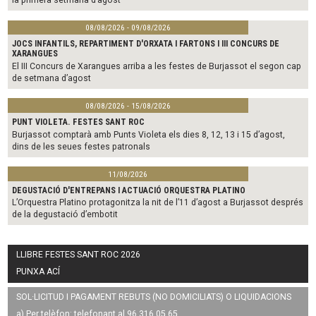
08/08/2026 - 09/08/2026
JOCS INFANTILS, REPARTIMENT D'ORXATA I FARTONS I III CONCURS DE
XARANGUES
El III Concurs de Xarangues arriba a les festes de Burjassot el segon cap
de setmana d’agost
08/08/2026 - 15/08/2026
PUNT VIOLETA. FESTES SANT ROC
Burjassot comptarà amb Punts Violeta els dies 8, 12, 13 i 15 d’agost,
dins de les seues festes patronals
11/08/2026
DEGUSTACIÓ D'ENTREPANS I ACTUACIÓ ORQUESTRA PLATINO
L’Orquestra Platino protagonitza la nit de l’11 d’agost a Burjassot després
de la degustació d’embotit
LLIBRE FESTES SANT ROC 2026
PUNXA ACÍ
SOL·LICITUD I PAGAMENT REBUTS (NO DOMICILIATS) O LIQUIDACIONS
a) Per telèfon: telefonant al 96 316 05 65.