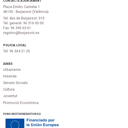
CONTACTE AJUNTAMENT
Plaza Emilio Castelar 1
46100 · Burjassot (València)
Tel. des de Burjassot: 010
Tel. general: 96 316 05 00
Fax. 96 390 03 61
registro@burjassot.es
POLICIA LOCAL
Tel. 96 364 21 25
ÀREES
Urbanisme
Hisenda
Serveis Socials
Cultura
Joventut
Promoció Econòmica
FONS NEXTGENERATION EU