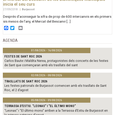
inicia el seu curs
27/09/2018
|
Burjassot
Després d’aconseguir la xifra de prop de 600 intercanvis en els primers
sis mesos de l’any, el Mercat del Bescanvi […]
Facebook
Twitter
Email
AGENDA
01/08/2026 - 16/08/2026
FESTES DE SANT ROC 2026
Carlos Baute i Maldita Nerea, protagonistes dels concerts de les festes
de Sant que començaran amb els trasllats del sant
02/08/2026 - 08/08/2026
TRASLLATS DE SANT ROC 2026
Les festes patronals de Burjassot comencen amb els trasllats de Sant
Roc, el 2 d’agost
05/08/2026 - 09/08/2026
TERRASSA D'ESTIU. "LEONAS" I "EL ÚLTIMO MONO"
“Leonas” i “El último mono” arriben a la Terrassa d’Estiu de Burjassot en
la primera setmana d’agost