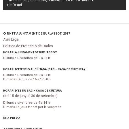
través del següent enllaç:
PASSAREL·LA DE PAGAMENT
+ Info
ací
.
© NNTT AJUNTAMENT DE BURJASSOT, 2017
Avís Legal
Política de Protecció de Dades
HORARI AJUNTAMENT DE BURJASSOT:
Dilluns a Divendres de 9 a 14 h
HORARI D’ATENCIÓ AL CIUTADÀ (SAC – CASA DE CULTURA):
Dilluns a Divendres de 9 a 14 h
Dimarts i Dijous de 16 a 17:50 h
HORARI D’ESTIU SAC – CASA DE CULTURA
(del 15 de juny al 30 de setembre)
Dilluns a divendres de 9 a 14 h
Dimarts i dijous tancat per la vesprada
CITA PRÈVIA