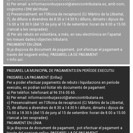
b) Per email: a
informacionburjassot@atenciontributaria.es
, amb nom,
cognoms i DNI del titular.
c) Presencialment: en l'Oficina de recaptació (C/ Màrtirs de la Llibertat,
7), de dilluns a divendres de 8.30 a 14.30 h i dilluns, dimarts i dijous de
16.00 a 18.30 h (del 15 de juny al 15 de setembre: horari de 8.00 a 15.00
i tancat a les vesprades).
d) Per als rebuts en voluntària, a més, en seu electrònica en l'apartat
les meues dades/objectes tributaris.
PAGAMENT EN LÍNIA:
Si ja disposa de document de pagament, pot efectuar el pagament a
través del següent enllaç:
PASSAREL·LA DE PAGAMENT
+ Info
ací
.
PASSAREL·LA MUNICIPAL DE PAGAMENTS EN PERÍODE EXECUTIU
PASSAREL·LA PAGAMENT (Enllaç)
Per a poder efectuar pagaments de
rebuts i liquidacions en període
executiu
, es podran
sol·licitar els documents de pagament
:
a) Per telèfon: telefonant al 96 316 05 65.
b) Per email:
informacionburjassot@atenciontributaria.es
.
c) Presencialment: en l'Oficina de recaptació (C/ Màrtirs de la Llibertat,
7), de dilluns a divendres de 8.30 a 14.30 h i dilluns, dimarts i dijous de
16.00 a 18.30 h (del 15 de juny al 15 de setembre: horari de 8.00 a 15.00
i tancat a les vesprades).
PAGAMENT EN LÍNIA:
Si ja disposa de document de pagament, pot efectuar el pagament a