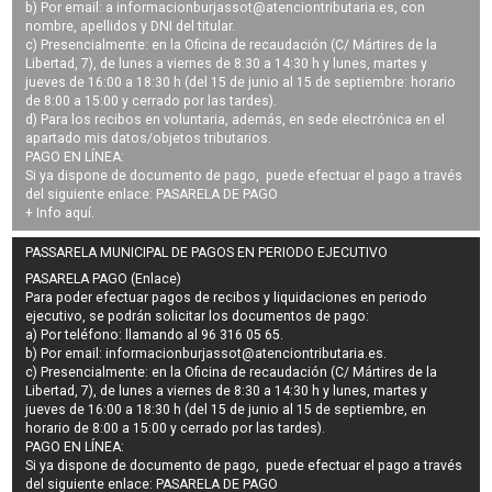
b) Por email: a
informacionburjassot@atenciontributaria.es
, con
nombre, apellidos y DNI del titular.
c) Presencialmente: en la Oficina de recaudación (C/ Mártires de la
Libertad, 7), de lunes a viernes de 8:30 a 14:30 h y lunes, martes y
jueves de 16:00 a 18:30 h (del 15 de junio al 15 de septiembre: horario
de 8:00 a 15:00 y cerrado por las tardes).
d) Para los recibos en voluntaria, además, en sede electrónica en el
apartado mis datos/objetos tributarios.
PAGO EN LÍNEA:
Si ya dispone de documento de pago, puede efectuar el pago a través
del siguiente enlace:
PASARELA DE PAGO
+ Info
aquí
.
PASSARELA MUNICIPAL DE PAGOS EN PERIODO EJECUTIVO
PASARELA PAGO (Enlace)
Para poder efectuar pagos de
recibos y liquidaciones en periodo
ejecutivo
, se podrán
solicitar los documentos de pago
:
a) Por teléfono: llamando al 96 316 05 65.
b) Por email:
informacionburjassot@atenciontributaria.es
.
c) Presencialmente: en la Oficina de recaudación (C/ Mártires de la
Libertad, 7), de lunes a viernes de 8:30 a 14:30 h y lunes, martes y
jueves de 16:00 a 18:30 h (del 15 de junio al 15 de septiembre, en
horario de 8:00 a 15:00 y cerrado por las tardes).
PAGO EN LÍNEA:
Si ya dispone de documento de pago, puede efectuar el pago a través
del siguiente enlace:
PASARELA DE PAGO