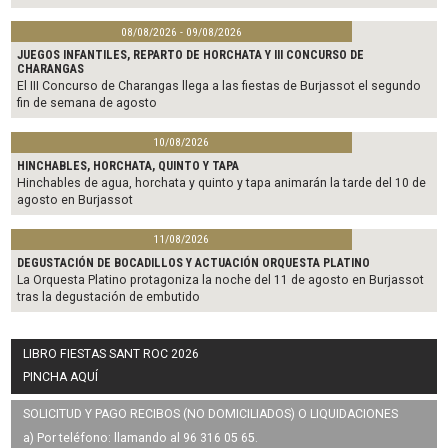
08/08/2026 - 09/08/2026
JUEGOS INFANTILES, REPARTO DE HORCHATA Y III CONCURSO DE
CHARANGAS
El III Concurso de Charangas llega a las fiestas de Burjassot el segundo
fin de semana de agosto
10/08/2026
HINCHABLES, HORCHATA, QUINTO Y TAPA
Hinchables de agua, horchata y quinto y tapa animarán la tarde del 10 de
agosto en Burjassot
11/08/2026
DEGUSTACIÓN DE BOCADILLOS Y ACTUACIÓN ORQUESTA PLATINO
La Orquesta Platino protagoniza la noche del 11 de agosto en Burjassot
tras la degustación de embutido
LIBRO FIESTAS SANT ROC 2026
PINCHA AQUÍ
SOLICITUD Y PAGO RECIBOS (NO DOMICILIADOS) O LIQUIDACIONES
a) Por teléfono: llamando al 96 316 05 65.