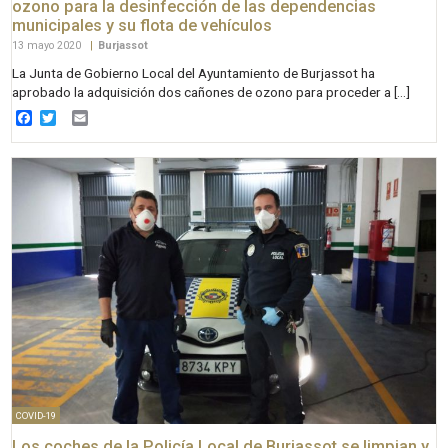
ozono para la desinfección de las dependencias
municipales y su flota de vehículos
13 mayo 2020
|
Burjassot
La Junta de Gobierno Local del Ayuntamiento de Burjassot ha
aprobado la adquisición dos cañones de ozono para proceder a […]
Facebook
Twitter
Email
COVID-19
Los coches de la Policía Local de Burjassot se limpian y