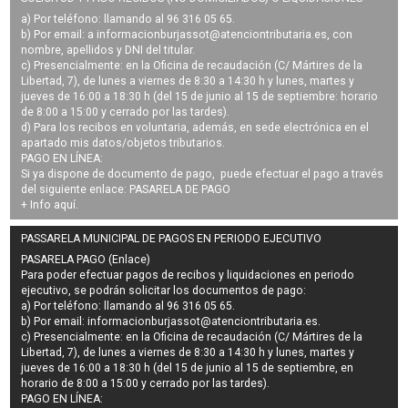
a) Por teléfono: llamando al 96 316 05 65.
b) Por email: a
informacionburjassot@atenciontributaria.es
, con
nombre, apellidos y DNI del titular.
c) Presencialmente: en la Oficina de recaudación (C/ Mártires de la
Libertad, 7), de lunes a viernes de 8:30 a 14:30 h y lunes, martes y
jueves de 16:00 a 18:30 h (del 15 de junio al 15 de septiembre: horario
de 8:00 a 15:00 y cerrado por las tardes).
d) Para los recibos en voluntaria, además, en sede electrónica en el
apartado mis datos/objetos tributarios.
PAGO EN LÍNEA:
Si ya dispone de documento de pago, puede efectuar el pago a través
del siguiente enlace:
PASARELA DE PAGO
+ Info
aquí
.
PASSARELA MUNICIPAL DE PAGOS EN PERIODO EJECUTIVO
PASARELA PAGO (Enlace)
Para poder efectuar pagos de
recibos y liquidaciones en periodo
ejecutivo
, se podrán
solicitar los documentos de pago
:
a) Por teléfono: llamando al 96 316 05 65.
b) Por email:
informacionburjassot@atenciontributaria.es
.
c) Presencialmente: en la Oficina de recaudación (C/ Mártires de la
Libertad, 7), de lunes a viernes de 8:30 a 14:30 h y lunes, martes y
jueves de 16:00 a 18:30 h (del 15 de junio al 15 de septiembre, en
horario de 8:00 a 15:00 y cerrado por las tardes).
PAGO EN LÍNEA: