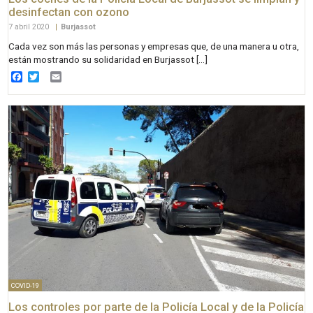
desinfectan con ozono
7 abril 2020
|
Burjassot
Cada vez son más las personas y empresas que, de una manera u otra,
están mostrando su solidaridad en Burjassot […]
Facebook
Twitter
Email
COVID-19
Los controles por parte de la Policía Local y de la Policía