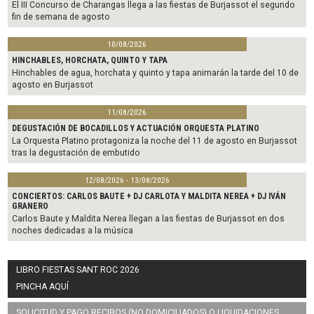
El III Concurso de Charangas llega a las fiestas de Burjassot el segundo
fin de semana de agosto
10/08/2026
HINCHABLES, HORCHATA, QUINTO Y TAPA
Hinchables de agua, horchata y quinto y tapa animarán la tarde del 10 de
agosto en Burjassot
11/08/2026
DEGUSTACIÓN DE BOCADILLOS Y ACTUACIÓN ORQUESTA PLATINO
La Orquesta Platino protagoniza la noche del 11 de agosto en Burjassot
tras la degustación de embutido
12/08/2026 - 13/08/2026
CONCIERTOS: CARLOS BAUTE + DJ CARLOTA Y MALDITA NEREA + DJ IVÁN
GRANERO
Carlos Baute y Maldita Nerea llegan a las fiestas de Burjassot en dos
noches dedicadas a la música
LIBRO FIESTAS SANT ROC 2026
PINCHA AQUÍ
SOLICITUD Y PAGO RECIBOS (NO DOMICILIADOS) O LIQUIDACIONES