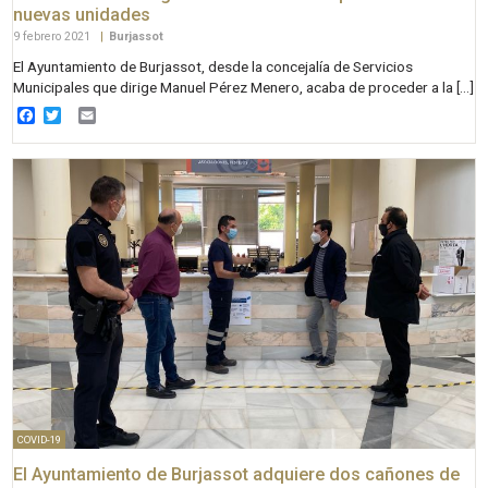
nuevas unidades
9 febrero 2021
|
Burjassot
El Ayuntamiento de Burjassot, desde la concejalía de Servicios
Municipales que dirige Manuel Pérez Menero, acaba de proceder a la […]
Facebook
Twitter
Email
COVID-19
El Ayuntamiento de Burjassot adquiere dos cañones de