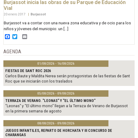
Burjassot inicia las obras de su Parque de Educación
Vial
20 enero 2017
|
Burjassot
Burjassot va a contar con una nueva zona educativa y de ocio para los
niños y jóvenes del municipio: un […]
Facebook
Twitter
Email
AGENDA
01/08/2026 - 16/08/2026
FIESTAS DE SANT ROC 2026
Carlos Baute y Maldita Nerea serán protagonistas de las fiestas de Sant
Roc que se iniciarán con los traslados
05/08/2026 - 09/08/2026
TERRAZA DE VERANO. "LEONAS" Y "EL ÚLTIMO MONO"
“Leonas” y “El último mono” llegan a la Terraza de Verano de Burjassot
en la primera semana de agosto
08/08/2026 - 09/08/2026
JUEGOS INFANTILES, REPARTO DE HORCHATA Y III CONCURSO DE
CHARANGAS