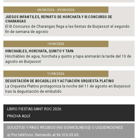
08/08/2026 - 09/08/2026
JUEGOS INFANTILES, REPARTO DE HORCHATA Y III CONCURSO DE
CHARANGAS
El III Concurso de Charangas llega a las fiestas de Burjassot el segundo
fin de semana de agosto
10/08/2026
HINCHABLES, HORCHATA, QUINTO Y TAPA
Hinchables de agua, horchata y quinto y tapa animarán la tarde del 10 de
agosto en Burjassot
11/08/2026
DEGUSTACIÓN DE BOCADILLOS Y ACTUACIÓN ORQUESTA PLATINO
La Orquesta Platino protagoniza la noche del 11 de agosto en Burjassot
tras la degustación de embutido
LIBRO FIESTAS SANT ROC 2026
PINCHA AQUÍ
SOLICITUD Y PAGO RECIBOS (NO DOMICILIADOS) O LIQUIDACIONES
a) Por teléfono: llamando al 96 316 05 65.