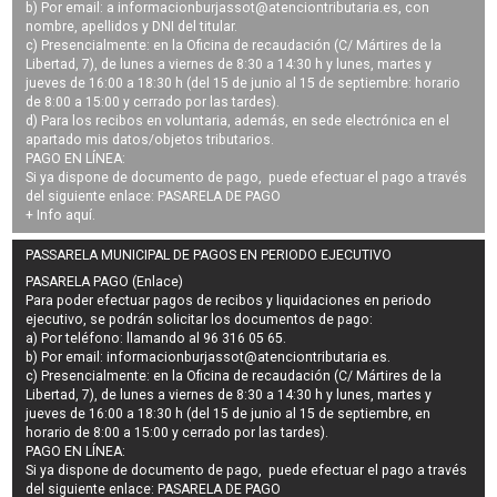
b) Por email: a
informacionburjassot@atenciontributaria.es
, con
nombre, apellidos y DNI del titular.
c) Presencialmente: en la Oficina de recaudación (C/ Mártires de la
Libertad, 7), de lunes a viernes de 8:30 a 14:30 h y lunes, martes y
jueves de 16:00 a 18:30 h (del 15 de junio al 15 de septiembre: horario
de 8:00 a 15:00 y cerrado por las tardes).
d) Para los recibos en voluntaria, además, en sede electrónica en el
apartado mis datos/objetos tributarios.
PAGO EN LÍNEA:
Si ya dispone de documento de pago, puede efectuar el pago a través
del siguiente enlace:
PASARELA DE PAGO
+ Info
aquí
.
PASSARELA MUNICIPAL DE PAGOS EN PERIODO EJECUTIVO
PASARELA PAGO (Enlace)
Para poder efectuar pagos de
recibos y liquidaciones en periodo
ejecutivo
, se podrán
solicitar los documentos de pago
:
a) Por teléfono: llamando al 96 316 05 65.
b) Por email:
informacionburjassot@atenciontributaria.es
.
c) Presencialmente: en la Oficina de recaudación (C/ Mártires de la
Libertad, 7), de lunes a viernes de 8:30 a 14:30 h y lunes, martes y
jueves de 16:00 a 18:30 h (del 15 de junio al 15 de septiembre, en
horario de 8:00 a 15:00 y cerrado por las tardes).
PAGO EN LÍNEA:
Si ya dispone de documento de pago, puede efectuar el pago a través
del siguiente enlace:
PASARELA DE PAGO