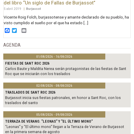
del libro “Un siglo de Fallas de Burjassot”
5 abril 2019
|
Burjassot
Vicente Roig Folch, burjassotense y amante declarado de su pueblo, ha
visto cumplido el sueño por el que ha estado […]
Facebook
Twitter
Email
AGENDA
01/08/2026 - 16/08/2026
FIESTAS DE SANT ROC 2026
Carlos Baute y Maldita Nerea serán protagonistas de las fiestas de Sant
Roc que se iniciarán con los traslados
02/08/2026 - 08/08/2026
TRASLADOS DE SANT ROC 2026
Burjassot inicia sus fiestas patronales, en honor a Sant Roc, con los
traslados del santo
05/08/2026 - 09/08/2026
TERRAZA DE VERANO. "LEONAS" Y "EL ÚLTIMO MONO"
“Leonas” y “El último mono” llegan a la Terraza de Verano de Burjassot
en la primera semana de agosto