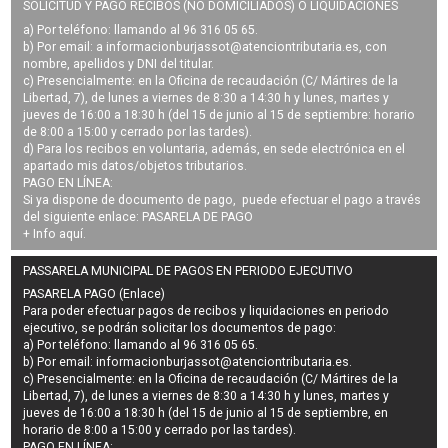
SOLICITUD Y PAGO RECIBOS (NO DOMICILIADOS) O LIQUIDACIONES
a) Por teléfono: llamando al 96 316 05 65.
b) Por email: a
informacionburjassot@atenciontributaria.es
, con
nombre, apellidos y DNI del titular.
c) Presencialmente: en la Oficina de recaudación (C/ Mártires de la
Libertad, 7), de lunes a viernes de 8:30 a 14:30 h y lunes, martes y
jueves de 16:00 a 18:30 h (del 15 de junio al 15 de septiembre: horario
de 8:00 a 15:00 y cerrado por las tardes).
d) Para los recibos en voluntaria, además, en sede electrónica en el
apartado mis datos/objetos tributarios.
PAGO EN LÍNEA:
Si ya dispone de documento de pago, puede efectuar el pago a través
del siguiente enlace:
PASARELA DE PAGO
+ Info
aquí
.
PASSARELA MUNICIPAL DE PAGOS EN PERIODO EJECUTIVO
PASARELA PAGO (Enlace)
Para poder efectuar pagos de
recibos y liquidaciones en periodo
ejecutivo
, se podrán
solicitar los documentos de pago
:
a) Por teléfono: llamando al 96 316 05 65.
b) Por email:
informacionburjassot@atenciontributaria.es
.
c) Presencialmente: en la Oficina de recaudación (C/ Mártires de la
Libertad, 7), de lunes a viernes de 8:30 a 14:30 h y lunes, martes y
jueves de 16:00 a 18:30 h (del 15 de junio al 15 de septiembre, en
horario de 8:00 a 15:00 y cerrado por las tardes).
PAGO EN LÍNEA: