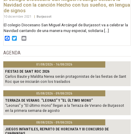
Navidad con la canción Hecho con tus sueños, en lengua
de signos
10 diciembre 2021
|
Burjassot
El colegio Diocesano San Miguel Arcángel de Burjassot va a celebrar la
Navidad cantando de una manera muy especial, solidaria […]
Facebook
Twitter
Email
AGENDA
01/08/2026 - 16/08/2026
FIESTAS DE SANT ROC 2026
Carlos Baute y Maldita Nerea serán protagonistas de las fiestas de Sant
Roc que se iniciarán con los traslados
05/08/2026 - 09/08/2026
TERRAZA DE VERANO. "LEONAS" Y "EL ÚLTIMO MONO"
“Leonas” y “El último mono” llegan a la Terraza de Verano de Burjassot
en la primera semana de agosto
08/08/2026 - 09/08/2026
JUEGOS INFANTILES, REPARTO DE HORCHATA Y III CONCURSO DE
CHARANGAS