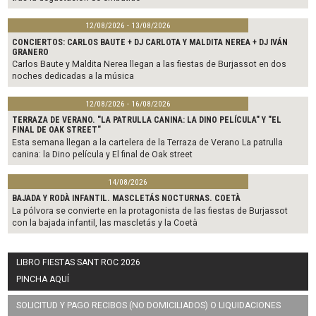
12/08/2026 - 13/08/2026
CONCIERTOS: CARLOS BAUTE + DJ CARLOTA Y MALDITA NEREA + DJ IVÁN
GRANERO
Carlos Baute y Maldita Nerea llegan a las fiestas de Burjassot en dos
noches dedicadas a la música
12/08/2026 - 16/08/2026
TERRAZA DE VERANO. "LA PATRULLA CANINA: LA DINO PELÍCULA" Y "EL
FINAL DE OAK STREET"
Esta semana llegan a la cartelera de la Terraza de Verano La patrulla
canina: la Dino película y El final de Oak street
14/08/2026
BAJADA Y RODÀ INFANTIL. MASCLETÁS NOCTURNAS. COETÀ
La pólvora se convierte en la protagonista de las fiestas de Burjassot
con la bajada infantil, las mascletás y la Coetà
LIBRO FIESTAS SANT ROC 2026
PINCHA AQUÍ
SOLICITUD Y PAGO RECIBOS (NO DOMICILIADOS) O LIQUIDACIONES