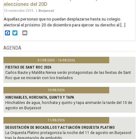
elecciones del 20D
16 noviembre 2015
|
Burjassot
Aquellas personas que no puedan desplazarse hasta su colegio
electoral el próximo 20 de diciembre para ejercer su derecho al […]
Facebook
Twitter
Email
AGENDA
01/08/2026 - 16/08/2026
FIESTAS DE SANT ROC 2026
Carlos Baute y Maldita Nerea serán protagonistas de las fiestas de Sant
Roc que se iniciarán con los traslados
10/08/2026
HINCHABLES, HORCHATA, QUINTO Y TAPA
Hinchables de agua, horchata y quinto y tapa animarán la tarde del 10 de
agosto en Burjassot
11/08/2026
DEGUSTACIÓN DE BOCADILLOS Y ACTUACIÓN ORQUESTA PLATINO
La Orquesta Platino protagoniza la noche del 11 de agosto en Burjassot
tras la degustación de embutido