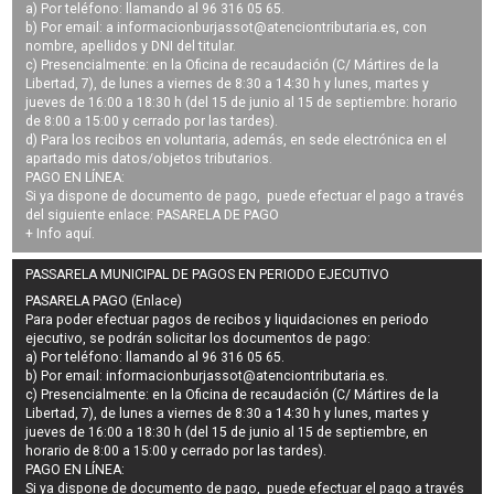
a) Por teléfono: llamando al 96 316 05 65.
b) Por email: a
informacionburjassot@atenciontributaria.es
, con
nombre, apellidos y DNI del titular.
c) Presencialmente: en la Oficina de recaudación (C/ Mártires de la
Libertad, 7), de lunes a viernes de 8:30 a 14:30 h y lunes, martes y
jueves de 16:00 a 18:30 h (del 15 de junio al 15 de septiembre: horario
de 8:00 a 15:00 y cerrado por las tardes).
d) Para los recibos en voluntaria, además, en sede electrónica en el
apartado mis datos/objetos tributarios.
PAGO EN LÍNEA:
Si ya dispone de documento de pago, puede efectuar el pago a través
del siguiente enlace:
PASARELA DE PAGO
+ Info
aquí
.
PASSARELA MUNICIPAL DE PAGOS EN PERIODO EJECUTIVO
PASARELA PAGO (Enlace)
Para poder efectuar pagos de
recibos y liquidaciones en periodo
ejecutivo
, se podrán
solicitar los documentos de pago
:
a) Por teléfono: llamando al 96 316 05 65.
b) Por email:
informacionburjassot@atenciontributaria.es
.
c) Presencialmente: en la Oficina de recaudación (C/ Mártires de la
Libertad, 7), de lunes a viernes de 8:30 a 14:30 h y lunes, martes y
jueves de 16:00 a 18:30 h (del 15 de junio al 15 de septiembre, en
horario de 8:00 a 15:00 y cerrado por las tardes).
PAGO EN LÍNEA:
Si ya dispone de documento de pago, puede efectuar el pago a través