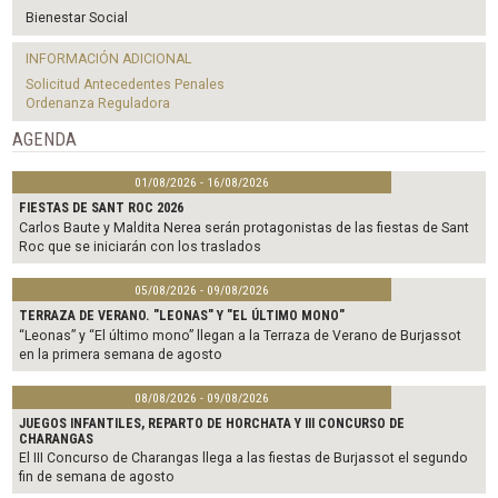
e
t
i
b
t
l
Bienestar Social
o
e
o
r
INFORMACIÓN ADICIONAL
k
Solicitud Antecedentes Penales
Ordenanza Reguladora
AGENDA
01/08/2026 - 16/08/2026
FIESTAS DE SANT ROC 2026
Carlos Baute y Maldita Nerea serán protagonistas de las fiestas de Sant
Roc que se iniciarán con los traslados
05/08/2026 - 09/08/2026
TERRAZA DE VERANO. "LEONAS" Y "EL ÚLTIMO MONO"
“Leonas” y “El último mono” llegan a la Terraza de Verano de Burjassot
en la primera semana de agosto
08/08/2026 - 09/08/2026
JUEGOS INFANTILES, REPARTO DE HORCHATA Y III CONCURSO DE
CHARANGAS
El III Concurso de Charangas llega a las fiestas de Burjassot el segundo
fin de semana de agosto