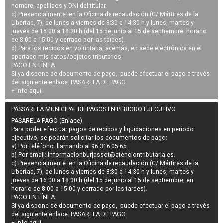
nombre, apellidos y DNI del titular.
c) Presencialmente: en la Oficina de recaudación (C/ Mártires de la
Libertad, 7), de lunes a viernes de 8:30 a 14:30 h y lunes, martes y
jueves de 16:00 a 18:30 h (del 15 de junio al 15 de septiembre: horario
de 8:00 a 15:00 y cerrado por las tardes).
d) Para los recibos en voluntaria, además, en sede electrónica en el
apartado mis datos/objetos tributarios.
PAGO EN LÍNEA:
Si ya dispone de documento de pago, puede efectuar el pago a través
del siguiente enlace:
PASARELA DE PAGO
+ Info
aquí
.
PASSARELA MUNICIPAL DE PAGOS EN PERIODO EJECUTIVO
PASARELA PAGO (Enlace)
Para poder efectuar pagos de
recibos y liquidaciones en periodo
ejecutivo
, se podrán
solicitar los documentos de pago
:
a) Por teléfono: llamando al 96 316 05 65.
b) Por email:
informacionburjassot@atenciontributaria.es
.
c) Presencialmente: en la Oficina de recaudación (C/ Mártires de la
Libertad, 7), de lunes a viernes de 8:30 a 14:30 h y lunes, martes y
jueves de 16:00 a 18:30 h (del 15 de junio al 15 de septiembre, en
horario de 8:00 a 15:00 y cerrado por las tardes).
PAGO EN LÍNEA:
Si ya dispone de documento de pago, puede efectuar el pago a través
del siguiente enlace:
PASARELA DE PAGO
+ Info
aquí
.