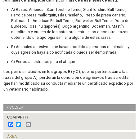
A) Razas: American Stanfforshire Terrier, Stanfforshire Bull Terrier,
Perro de presa mallorquín, Fila Brasileño, Preso de presa canario,
Bullmastiff, American Pittbull Terrier, Rottweiler, Bull Terrier, Dogo de
Burdeos, Tosa Inu (japonés), Dogo argentino, Doberman, Mastín
napolitano y cruces de los anteriores entre ellos o con otras razas
obteniendo una tipología similar a alguna de estas razas.
B) Animales agresivos que hayan mordido a personas o animales y
cuya agresión haya sido notificada o pueda ser demostrada.
C) Perros adiestrados para el ataque.
Los perros incluidos en los grupos B) y C), que no pertenezcan a las
razas del grupo A), perderán la condición de agresivos tras acreditar
que han modificado su conducta mediante un certificado expedido por
un veterinario habilitado.
VOLVER
COMPARTIR
F
T
E
a
w
m
c
i
a
ÁREA