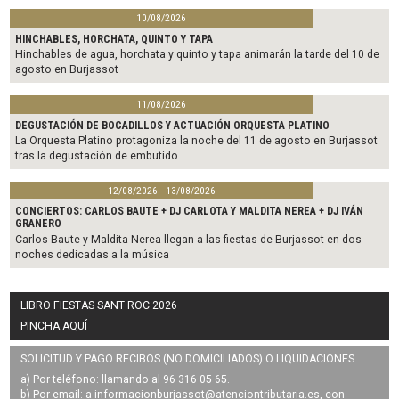
10/08/2026
HINCHABLES, HORCHATA, QUINTO Y TAPA
Hinchables de agua, horchata y quinto y tapa animarán la tarde del 10 de
agosto en Burjassot
11/08/2026
DEGUSTACIÓN DE BOCADILLOS Y ACTUACIÓN ORQUESTA PLATINO
La Orquesta Platino protagoniza la noche del 11 de agosto en Burjassot
tras la degustación de embutido
12/08/2026 - 13/08/2026
CONCIERTOS: CARLOS BAUTE + DJ CARLOTA Y MALDITA NEREA + DJ IVÁN
GRANERO
Carlos Baute y Maldita Nerea llegan a las fiestas de Burjassot en dos
noches dedicadas a la música
LIBRO FIESTAS SANT ROC 2026
PINCHA AQUÍ
SOLICITUD Y PAGO RECIBOS (NO DOMICILIADOS) O LIQUIDACIONES
a) Por teléfono: llamando al 96 316 05 65.
b) Por email: a
informacionburjassot@atenciontributaria.es
, con