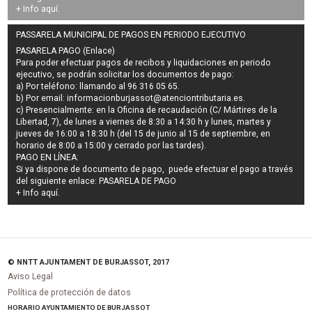
+ Info
aquí
.
PASSARELA MUNICIPAL DE PAGOS EN PERIODO EJECUTIVO
PASARELA PAGO (Enlace)
Para poder efectuar pagos de
recibos y liquidaciones en periodo
ejecutivo
, se podrán
solicitar los documentos de pago
:
a) Por teléfono: llamando al 96 316 05 65.
b) Por email:
informacionburjassot@atenciontributaria.es
.
c) Presencialmente: en la Oficina de recaudación (C/ Mártires de la
Libertad, 7), de lunes a viernes de 8:30 a 14:30 h y lunes, martes y
jueves de 16:00 a 18:30 h (del 15 de junio al 15 de septiembre, en
horario de 8:00 a 15:00 y cerrado por las tardes).
PAGO EN LÍNEA:
Si ya dispone de documento de pago, puede efectuar el pago a través
del siguiente enlace:
PASARELA DE PAGO
+ Info
aquí
.
© NNTT AJUNTAMENT DE BURJASSOT, 2017
Aviso Legal
Política de protección de datos
HORARIO AYUNTAMIENTO DE BURJASSOT