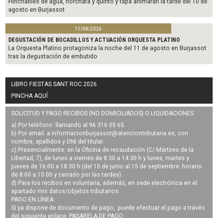
Hinchables de agua, horchata y quinto y tapa animarán la tarde del 10 de
agosto en Burjassot
11/08/2026
DEGUSTACIÓN DE BOCADILLOS Y ACTUACIÓN ORQUESTA PLATINO
La Orquesta Platino protagoniza la noche del 11 de agosto en Burjassot
tras la degustación de embutido
LIBRO FIESTAS SANT ROC 2026
PINCHA AQUÍ
SOLICITUD Y PAGO RECIBOS (NO DOMICILIADOS) O LIQUIDACIONES
a) Por teléfono: llamando al 96 316 05 65.
b) Por email: a
informacionburjassot@atenciontributaria.es
, con
nombre, apellidos y DNI del titular.
c) Presencialmente: en la Oficina de recaudación (C/ Mártires de la
Libertad, 7), de lunes a viernes de 8:30 a 14:30 h y lunes, martes y
jueves de 16:00 a 18:30 h (del 15 de junio al 15 de septiembre: horario
de 8:00 a 15:00 y cerrado por las tardes).
d) Para los recibos en voluntaria, además, en sede electrónica en el
apartado mis datos/objetos tributarios.
PAGO EN LÍNEA:
Si ya dispone de documento de pago, puede efectuar el pago a través
del siguiente enlace:
PASARELA DE PAGO