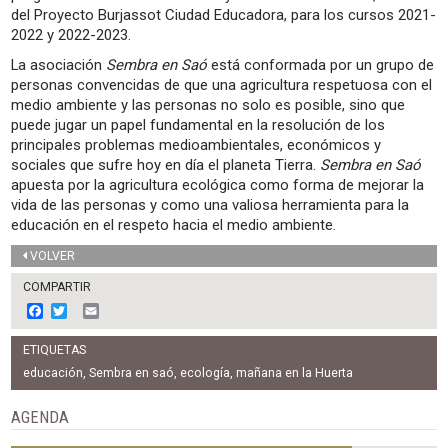
del Proyecto Burjassot Ciudad Educadora, para los cursos 2021-
2022 y 2022-2023.
La asociación
Sembra en Saó
está conformada por un grupo de
personas convencidas de que una agricultura respetuosa con el
medio ambiente y las personas no solo es posible, sino que
puede jugar un papel fundamental en la resolución de los
principales problemas medioambientales, económicos y
sociales que sufre hoy en día el planeta Tierra.
Sembra en Saó
apuesta por la agricultura ecológica como forma de mejorar la
vida de las personas y como una valiosa herramienta para la
educación en el respeto hacia el medio ambiente.
VOLVER
COMPARTIR
F
T
E
a
w
m
c
i
a
ETIQUETAS
e
t
i
b
t
l
educación
,
Sembra en saó
,
ecología
,
mañana en la Huerta
o
e
o
r
AGENDA
k