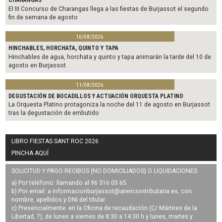
CHARANGAS
El III Concurso de Charangas llega a las fiestas de Burjassot el segundo
fin de semana de agosto
10/08/2026
HINCHABLES, HORCHATA, QUINTO Y TAPA
Hinchables de agua, horchata y quinto y tapa animarán la tarde del 10 de
agosto en Burjassot
11/08/2026
DEGUSTACIÓN DE BOCADILLOS Y ACTUACIÓN ORQUESTA PLATINO
La Orquesta Platino protagoniza la noche del 11 de agosto en Burjassot
tras la degustación de embutido
LIBRO FIESTAS SANT ROC 2026
PINCHA AQUÍ
SOLICITUD Y PAGO RECIBOS (NO DOMICILIADOS) O LIQUIDACIONES
a) Por teléfono: llamando al 96 316 05 65.
b) Por email: a
informacionburjassot@atenciontributaria.es
, con
nombre, apellidos y DNI del titular.
c) Presencialmente: en la Oficina de recaudación (C/ Mártires de la
Libertad, 7), de lunes a viernes de 8:30 a 14:30 h y lunes, martes y