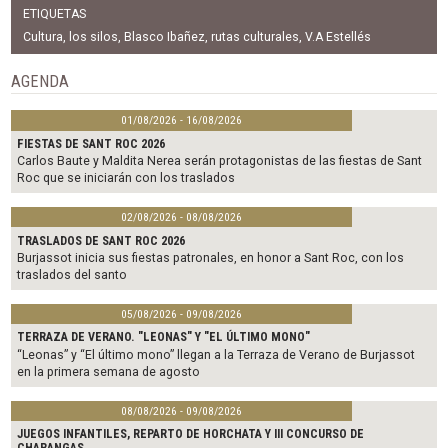
c
i
a
ETIQUETAS
e
t
i
b
t
l
Cultura
,
los silos
,
Blasco Ibañez
,
rutas culturales
,
V.A Estellés
o
e
o
r
AGENDA
k
01/08/2026 - 16/08/2026
FIESTAS DE SANT ROC 2026
Carlos Baute y Maldita Nerea serán protagonistas de las fiestas de Sant
Roc que se iniciarán con los traslados
02/08/2026 - 08/08/2026
TRASLADOS DE SANT ROC 2026
Burjassot inicia sus fiestas patronales, en honor a Sant Roc, con los
traslados del santo
05/08/2026 - 09/08/2026
TERRAZA DE VERANO. "LEONAS" Y "EL ÚLTIMO MONO"
“Leonas” y “El último mono” llegan a la Terraza de Verano de Burjassot
en la primera semana de agosto
08/08/2026 - 09/08/2026
JUEGOS INFANTILES, REPARTO DE HORCHATA Y III CONCURSO DE