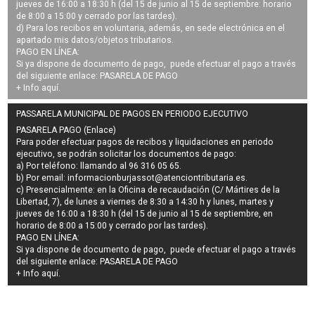
jueves de 16:00 a 18:30 h (del 15 de junio al 15 de septiembre: horario
de 8:00 a 15:00 y cerrado por las tardes).
d) Para los recibos en voluntaria, además, en sede electrónica en el
apartado mis datos/objetos tributarios.
PAGO EN LÍNEA:
Si ya dispone de documento de pago, puede efectuar el pago a través
del siguiente enlace:
PASARELA DE PAGO
+ Info
aquí
.
PASSARELA MUNICIPAL DE PAGOS EN PERIODO EJECUTIVO
PASARELA PAGO (Enlace)
Para poder efectuar pagos de
recibos y liquidaciones en periodo
ejecutivo
, se podrán
solicitar los documentos de pago
:
a) Por teléfono: llamando al 96 316 05 65.
b) Por email:
informacionburjassot@atenciontributaria.es
.
c) Presencialmente: en la Oficina de recaudación (C/ Mártires de la
Libertad, 7), de lunes a viernes de 8:30 a 14:30 h y lunes, martes y
jueves de 16:00 a 18:30 h (del 15 de junio al 15 de septiembre, en
horario de 8:00 a 15:00 y cerrado por las tardes).
PAGO EN LÍNEA:
Si ya dispone de documento de pago, puede efectuar el pago a través
del siguiente enlace:
PASARELA DE PAGO
+ Info
aquí
.