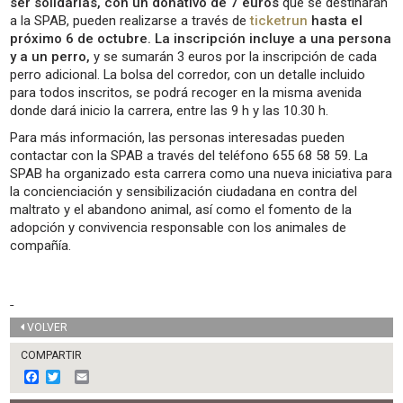
ser solidarias, con un donativo de 7 euros
que se destinarán
a la SPAB, pueden realizarse a través de
ticketrun
hasta el
próximo 6 de octubre. La inscripción incluye a una persona
y a un perro,
y se sumarán 3 euros por la inscripción de cada
perro adicional. La bolsa del corredor, con un detalle incluido
para todos inscritos, se podrá recoger en la misma avenida
donde dará inicio la carrera, entre las 9 h y las 10.30 h.
Para más información, las personas interesadas pueden
contactar con la SPAB a través del teléfono 655 68 58 59. La
SPAB ha organizado esta carrera como una nueva iniciativa para
la concienciación y sensibilización ciudadana en contra del
maltrato y el abandono animal, así como el fomento de la
adopción y convivencia responsable con los animales de
compañía.
VOLVER
COMPARTIR
F
T
E
a
w
m