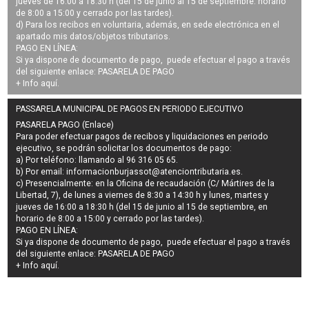
jueves de 16:00 a 18:30 h (del 15 de junio al 15 de septiembre: horario
de 8:00 a 15:00 y cerrado por las tardes).
d) Para los recibos en voluntaria, además, en sede electrónica en el
apartado mis datos/objetos tributarios.
PAGO EN LÍNEA:
Si ya dispone de documento de pago, puede efectuar el pago a través
del siguiente enlace:
PASARELA DE PAGO
+ Info
aquí
.
PASSARELA MUNICIPAL DE PAGOS EN PERIODO EJECUTIVO
PASARELA PAGO (Enlace)
Para poder efectuar pagos de
recibos y liquidaciones en periodo
ejecutivo
, se podrán
solicitar los documentos de pago
:
a) Por teléfono: llamando al 96 316 05 65.
b) Por email:
informacionburjassot@atenciontributaria.es
.
c) Presencialmente: en la Oficina de recaudación (C/ Mártires de la
Libertad, 7), de lunes a viernes de 8:30 a 14:30 h y lunes, martes y
jueves de 16:00 a 18:30 h (del 15 de junio al 15 de septiembre, en
horario de 8:00 a 15:00 y cerrado por las tardes).
PAGO EN LÍNEA:
Si ya dispone de documento de pago, puede efectuar el pago a través
del siguiente enlace:
PASARELA DE PAGO
+ Info
aquí
.