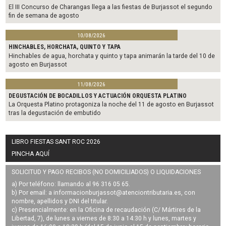
El III Concurso de Charangas llega a las fiestas de Burjassot el segundo
fin de semana de agosto
10/08/2026
HINCHABLES, HORCHATA, QUINTO Y TAPA
Hinchables de agua, horchata y quinto y tapa animarán la tarde del 10 de
agosto en Burjassot
11/08/2026
DEGUSTACIÓN DE BOCADILLOS Y ACTUACIÓN ORQUESTA PLATINO
La Orquesta Platino protagoniza la noche del 11 de agosto en Burjassot
tras la degustación de embutido
LIBRO FIESTAS SANT ROC 2026
PINCHA AQUÍ
SOLICITUD Y PAGO RECIBOS (NO DOMICILIADOS) O LIQUIDACIONES
a) Por teléfono: llamando al 96 316 05 65.
b) Por email: a
informacionburjassot@atenciontributaria.es
, con
nombre, apellidos y DNI del titular.
c) Presencialmente: en la Oficina de recaudación (C/ Mártires de la
Libertad, 7), de lunes a viernes de 8:30 a 14:30 h y lunes, martes y