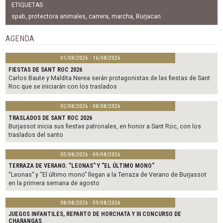
c
i
a
ETIQUETAS
e
t
i
b
t
l
spab
,
protectora animales
,
carrera
,
marcha
,
Burjacan
o
e
o
r
AGENDA
k
01/08/2026 - 16/08/2026
FIESTAS DE SANT ROC 2026
Carlos Baute y Maldita Nerea serán protagonistas de las fiestas de Sant
Roc que se iniciarán con los traslados
02/08/2026 - 08/08/2026
TRASLADOS DE SANT ROC 2026
Burjassot inicia sus fiestas patronales, en honor a Sant Roc, con los
traslados del santo
05/08/2026 - 09/08/2026
TERRAZA DE VERANO. "LEONAS" Y "EL ÚLTIMO MONO"
“Leonas” y “El último mono” llegan a la Terraza de Verano de Burjassot
en la primera semana de agosto
08/08/2026 - 09/08/2026
JUEGOS INFANTILES, REPARTO DE HORCHATA Y III CONCURSO DE
CHARANGAS