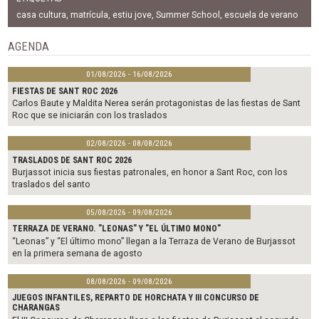
e
t
i
b
t
l
casa cultura
,
matrícula
,
estiu jove
,
Summer School
,
escuela de verano
o
e
o
r
AGENDA
k
01/08/2026 - 16/08/2026
FIESTAS DE SANT ROC 2026
Carlos Baute y Maldita Nerea serán protagonistas de las fiestas de Sant
Roc que se iniciarán con los traslados
02/08/2026 - 08/08/2026
TRASLADOS DE SANT ROC 2026
Burjassot inicia sus fiestas patronales, en honor a Sant Roc, con los
traslados del santo
05/08/2026 - 09/08/2026
TERRAZA DE VERANO. "LEONAS" Y "EL ÚLTIMO MONO"
“Leonas” y “El último mono” llegan a la Terraza de Verano de Burjassot
en la primera semana de agosto
08/08/2026 - 09/08/2026
JUEGOS INFANTILES, REPARTO DE HORCHATA Y III CONCURSO DE
CHARANGAS