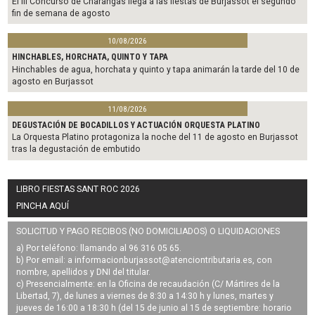
El III Concurso de Charangas llega a las fiestas de Burjassot el segundo
fin de semana de agosto
10/08/2026
HINCHABLES, HORCHATA, QUINTO Y TAPA
Hinchables de agua, horchata y quinto y tapa animarán la tarde del 10 de
agosto en Burjassot
11/08/2026
DEGUSTACIÓN DE BOCADILLOS Y ACTUACIÓN ORQUESTA PLATINO
La Orquesta Platino protagoniza la noche del 11 de agosto en Burjassot
tras la degustación de embutido
LIBRO FIESTAS SANT ROC 2026
PINCHA AQUÍ
SOLICITUD Y PAGO RECIBOS (NO DOMICILIADOS) O LIQUIDACIONES
a) Por teléfono: llamando al 96 316 05 65.
b) Por email: a
informacionburjassot@atenciontributaria.es
, con
nombre, apellidos y DNI del titular.
c) Presencialmente: en la Oficina de recaudación (C/ Mártires de la
Libertad, 7), de lunes a viernes de 8:30 a 14:30 h y lunes, martes y
jueves de 16:00 a 18:30 h (del 15 de junio al 15 de septiembre: horario