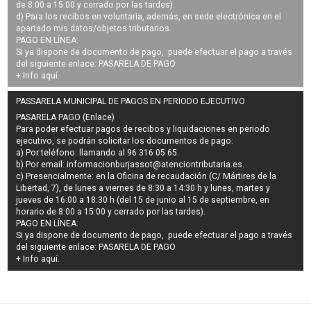
de 8:00 a 15:00 y cerrado por las tardes).
d) Para los recibos en voluntaria, además, en sede electrónica en el
apartado mis datos/objetos tributarios.
PAGO EN LÍNEA:
Si ya dispone de documento de pago, puede efectuar el pago a través
del siguiente enlace:
PASARELA DE PAGO
+ Info
aquí
.
PASSARELA MUNICIPAL DE PAGOS EN PERIODO EJECUTIVO
PASARELA PAGO (Enlace)
Para poder efectuar pagos de
recibos y liquidaciones en periodo
ejecutivo
, se podrán
solicitar los documentos de pago
:
a) Por teléfono: llamando al 96 316 05 65.
b) Por email:
informacionburjassot@atenciontributaria.es
.
c) Presencialmente: en la Oficina de recaudación (C/ Mártires de la
Libertad, 7), de lunes a viernes de 8:30 a 14:30 h y lunes, martes y
jueves de 16:00 a 18:30 h (del 15 de junio al 15 de septiembre, en
horario de 8:00 a 15:00 y cerrado por las tardes).
PAGO EN LÍNEA:
Si ya dispone de documento de pago, puede efectuar el pago a través
del siguiente enlace:
PASARELA DE PAGO
+ Info
aquí
.