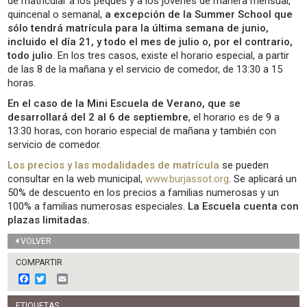
de matricular a los peques y a los jóvenes de manera mensual,
quincenal o semanal,
a excepción de la Summer School que
sólo tendrá matrícula para la última semana de junio,
incluido el día 21, y todo el mes de julio o, por el contrario,
todo julio
. En los tres casos, existe el horario especial, a partir
de las 8 de la mañana y el servicio de comedor, de 13:30 a 15
horas.
En el caso de la Mini Escuela de Verano, que se
desarrollará del 2 al 6 de septiembre
, el horario es de 9 a
13:30 horas, con horario especial de mañana y también con
servicio de comedor.
Los precios y las modalidades de matrícula
se pueden
consultar en la web municipal,
www.burjassot.org
. Se aplicará un
50% de descuento en los precios a familias numerosas y un
100% a familias numerosas especiales.
La Escuela cuenta con
plazas limitadas.
VOLVER
COMPARTIR
F
T
E
a
w
m
c
i
a
ETIQUETAS