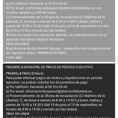
a) Por teléfono: llamando al 96 316 05 65.
b) Por email: a
informacionburjassot@atenciontributaria.es
, con
nombre, apellidos y DNI del titular.
c) Presencialmente: en la Oficina de recaudación (C/ Mártires de la
Libertad, 7), de lunes a viernes de 8:30 a 14:30 h y lunes, martes y
jueves de 16:00 a 18:30 h (del 15 de junio al 15 de septiembre: horario
de 8:00 a 15:00 y cerrado por las tardes).
d) Para los recibos en voluntaria, además, en sede electrónica en el
apartado mis datos/objetos tributarios.
PAGO EN LÍNEA:
Si ya dispone de documento de pago, puede efectuar el pago a través
del siguiente enlace:
PASARELA DE PAGO
+ Info
aquí
.
PASSARELA MUNICIPAL DE PAGOS EN PERIODO EJECUTIVO
PASARELA PAGO (Enlace)
Para poder efectuar pagos de
recibos y liquidaciones en periodo
ejecutivo
, se podrán
solicitar los documentos de pago
:
a) Por teléfono: llamando al 96 316 05 65.
b) Por email:
informacionburjassot@atenciontributaria.es
.
c) Presencialmente: en la Oficina de recaudación (C/ Mártires de la
Libertad, 7), de lunes a viernes de 8:30 a 14:30 h y lunes, martes y
jueves de 16:00 a 18:30 h (del 15 de junio al 15 de septiembre, en
horario de 8:00 a 15:00 y cerrado por las tardes).
PAGO EN LÍNEA: