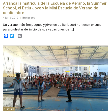
Arranca la matrícula de la Escuela de Verano, la Summer
School, el Estiu Jove y la Mini Escuela de Verano de
septiembre
4 junio 2019
|
Burjassot
Un verano más, los peques y jóvenes de Burjassot no tienen excusa
para disfrutar del inicio de sus vacaciones de […]
Facebook
Twitter
Email
CULTURA