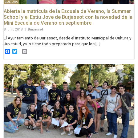
CULTURA
Abierta la matrícula de la Escuela de Verano, la Summer
School y el Estiu Jove de Burjassot con la novedad de la
Mini Escuela de Verano en septiembre
8 junio 2018
|
Burjassot
El Ayuntamiento de Burjassot, desde el Instituto Municipal de Cultura y
Juventud, ya lo tiene todo preparado para que los […]
Facebook
Twitter
Email