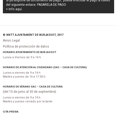
Si ya dispone de documento de pago, puede efectuar el pago a través
del siguiente enlace:
PASARELA DE PAGO
+ Info
aquí
.
© NNTT AJUNTAMENT DE BURJASSOT, 2017
Aviso Legal
Política de protección de datos
HORARIO AYUNTAMIENTO DE BURJASSOT
Lunes a Viernes de 9 a 14 h
HORARIO DE ATENCIÓN AL CIUDADANO (SAC – CASA DE CULTURA)
Lunes a viernes de 9 a 14 h
Martes y jueves de 16 a 17:50 h
HORARIO DE VERANO SAC – CASA DE CULTURA
(del 15 de junio al 30 de septiembre)
Lunes a viernes de 9 a 14 h
Martes y jueves cerrado por la tarde
CITA PREVIA