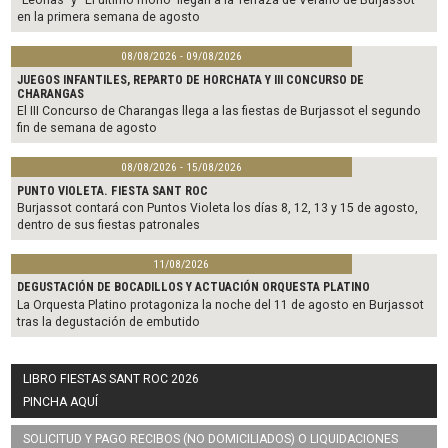
“Leonas” y “El último mono” llegan a la Terraza de Verano de Burjassot
en la primera semana de agosto
08/08/2026 - 09/08/2026
JUEGOS INFANTILES, REPARTO DE HORCHATA Y III CONCURSO DE
CHARANGAS
El III Concurso de Charangas llega a las fiestas de Burjassot el segundo
fin de semana de agosto
08/08/2026 - 15/08/2026
PUNTO VIOLETA. FIESTA SANT ROC
Burjassot contará con Puntos Violeta los días 8, 12, 13 y 15 de agosto,
dentro de sus fiestas patronales
11/08/2026
DEGUSTACIÓN DE BOCADILLOS Y ACTUACIÓN ORQUESTA PLATINO
La Orquesta Platino protagoniza la noche del 11 de agosto en Burjassot
tras la degustación de embutido
LIBRO FIESTAS SANT ROC 2026
PINCHA AQUÍ
SOLICITUD Y PAGO RECIBOS (NO DOMICILIADOS) O LIQUIDACIONES