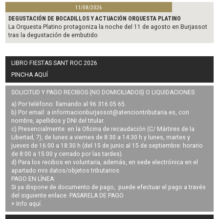
11/08/2026
DEGUSTACIÓN DE BOCADILLOS Y ACTUACIÓN ORQUESTA PLATINO
La Orquesta Platino protagoniza la noche del 11 de agosto en Burjassot
tras la degustación de embutido
LIBRO FIESTAS SANT ROC 2026
PINCHA AQUÍ
SOLICITUD Y PAGO RECIBOS (NO DOMICILIADOS) O LIQUIDACIONES
a) Por teléfono: llamando al 96 316 05 65.
b) Por email: a
informacionburjassot@atenciontributaria.es
, con
nombre, apellidos y DNI del titular.
c) Presencialmente: en la Oficina de recaudación (C/ Mártires de la
Libertad, 7), de lunes a viernes de 8:30 a 14:30 h y lunes, martes y
jueves de 16:00 a 18:30 h (del 15 de junio al 15 de septiembre: horario
de 8:00 a 15:00 y cerrado por las tardes).
d) Para los recibos en voluntaria, además, en sede electrónica en el
apartado mis datos/objetos tributarios.
PAGO EN LÍNEA:
Si ya dispone de documento de pago, puede efectuar el pago a través
del siguiente enlace:
PASARELA DE PAGO
+ Info
aquí
.