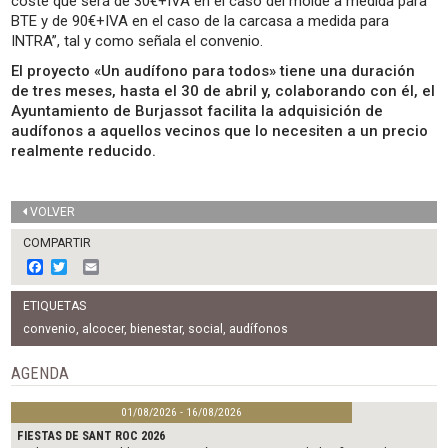
coste que será de 30€+IVA en el caso del molde a medida para
BTE y de 90€+IVA en el caso de la carcasa a medida para
INTRA”, tal y como señala el convenio.
El proyecto «Un audífono para todos» tiene una duración
de tres meses, hasta el 30 de abril y, colaborando con él, el
Ayuntamiento de Burjassot facilita la adquisición de
audífonos a aquellos vecinos que lo necesiten a un precio
realmente reducido.
VOLVER
COMPARTIR
F
T
E
a
w
m
c
i
a
ETIQUETAS
e
t
i
b
t
l
convenio
,
alcocer
,
bienestar
,
social
,
audífonos
o
e
o
r
AGENDA
k
01/08/2026 - 16/08/2026
FIESTAS DE SANT ROC 2026