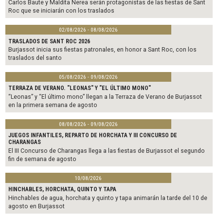
Carlos Baute y Maldita Nerea serán protagonistas de las fiestas de Sant
Roc que se iniciarán con los traslados
02/08/2026 - 08/08/2026
TRASLADOS DE SANT ROC 2026
Burjassot inicia sus fiestas patronales, en honor a Sant Roc, con los
traslados del santo
05/08/2026 - 09/08/2026
TERRAZA DE VERANO. "LEONAS" Y "EL ÚLTIMO MONO"
“Leonas” y “El último mono” llegan a la Terraza de Verano de Burjassot
en la primera semana de agosto
08/08/2026 - 09/08/2026
JUEGOS INFANTILES, REPARTO DE HORCHATA Y III CONCURSO DE
CHARANGAS
El III Concurso de Charangas llega a las fiestas de Burjassot el segundo
fin de semana de agosto
10/08/2026
HINCHABLES, HORCHATA, QUINTO Y TAPA
Hinchables de agua, horchata y quinto y tapa animarán la tarde del 10 de
agosto en Burjassot