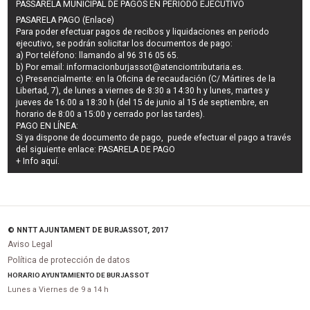
PASSARELA MUNICIPAL DE PAGOS EN PERIODO EJECUTIVO
PASARELA PAGO (Enlace)
Para poder efectuar pagos de
recibos y liquidaciones en periodo
ejecutivo
, se podrán
solicitar los documentos de pago
:
a) Por teléfono: llamando al 96 316 05 65.
b) Por email:
informacionburjassot@atenciontributaria.es
.
c) Presencialmente: en la Oficina de recaudación (C/ Mártires de la
Libertad, 7), de lunes a viernes de 8:30 a 14:30 h y lunes, martes y
jueves de 16:00 a 18:30 h (del 15 de junio al 15 de septiembre, en
horario de 8:00 a 15:00 y cerrado por las tardes).
PAGO EN LÍNEA:
Si ya dispone de documento de pago, puede efectuar el pago a través
del siguiente enlace:
PASARELA DE PAGO
+ Info
aquí
.
© NNTT AJUNTAMENT DE BURJASSOT, 2017
Aviso Legal
Política de protección de datos
HORARIO AYUNTAMIENTO DE BURJASSOT
Lunes a Viernes de 9 a 14 h