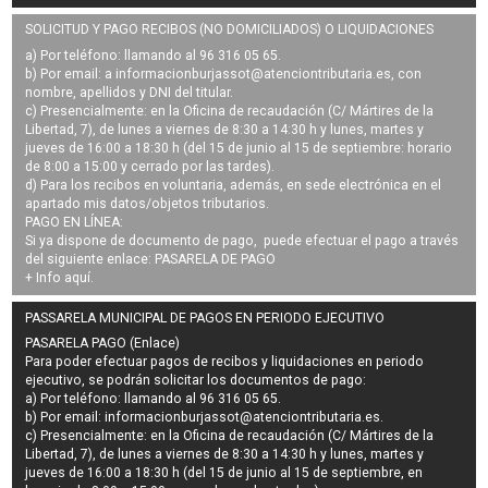
SOLICITUD Y PAGO RECIBOS (NO DOMICILIADOS) O LIQUIDACIONES
a) Por teléfono: llamando al 96 316 05 65.
b) Por email: a
informacionburjassot@atenciontributaria.es
, con
nombre, apellidos y DNI del titular.
c) Presencialmente: en la Oficina de recaudación (C/ Mártires de la
Libertad, 7), de lunes a viernes de 8:30 a 14:30 h y lunes, martes y
jueves de 16:00 a 18:30 h (del 15 de junio al 15 de septiembre: horario
de 8:00 a 15:00 y cerrado por las tardes).
d) Para los recibos en voluntaria, además, en sede electrónica en el
apartado mis datos/objetos tributarios.
PAGO EN LÍNEA:
Si ya dispone de documento de pago, puede efectuar el pago a través
del siguiente enlace:
PASARELA DE PAGO
+ Info
aquí
.
PASSARELA MUNICIPAL DE PAGOS EN PERIODO EJECUTIVO
PASARELA PAGO (Enlace)
Para poder efectuar pagos de
recibos y liquidaciones en periodo
ejecutivo
, se podrán
solicitar los documentos de pago
:
a) Por teléfono: llamando al 96 316 05 65.
b) Por email:
informacionburjassot@atenciontributaria.es
.
c) Presencialmente: en la Oficina de recaudación (C/ Mártires de la
Libertad, 7), de lunes a viernes de 8:30 a 14:30 h y lunes, martes y
jueves de 16:00 a 18:30 h (del 15 de junio al 15 de septiembre, en