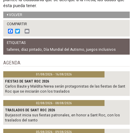
ésta pueda tener.
VOLVER
COMPARTIR
F
T
E
a
w
m
c
i
a
ETIQUETAS
e
t
i
b
t
l
talleres
,
díaz pintado
,
Día Mundial del Autismo
,
juegos inclusivos
o
e
o
r
AGENDA
k
01/08/2026 - 16/08/2026
FIESTAS DE SANT ROC 2026
Carlos Baute y Maldita Nerea serán protagonistas de las fiestas de Sant
Roc que se iniciarán con los traslados
02/08/2026 - 08/08/2026
TRASLADOS DE SANT ROC 2026
Burjassot inicia sus fiestas patronales, en honor a Sant Roc, con los
traslados del santo
05/08/2026 - 09/08/2026