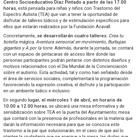
Centro Socioeducativo Díaz Pintado a partir de las 17.00
horas
, está pensada para niñas y niños con Trastorno del
Espectro Autista (TEA) que van a tener la oportunidad de
disfrutar de talleres lúdicos y de estimulación específicos para
ellos que estarán realizados por la Fundación Acavall.
Concretamente,
se desarrollarán cuatro talleres
:
Crea tu
botella mágica, Aventura sensorial en movimiento, Burbujas
gigantes y A por la torre
. Además, durante la jornada, se contará
con un espacio de pintacaras de acceso libre donde las
personas participantes podrán pintarse con distintos diseños y
motivos relacionados con el Día Mundial de la Concienciación
sobre el autismo. Esta actividad, tal y como han señalado desde
el área de servicios sociales, complementará la programación
favoreciendo la expresión creativa, el disfrute y la participación
en un ambiente lúdico e inclusivo.
En segundo
lugar, el miércoles 1 de abril, en horario de
10.00 a 12.00 horas
, se ubicará una mesa informativa y de
sensibilización sobre TEA en la puerta del Ayuntamiento; mesa
que contará con la presencia de profesionales en la materia que
darán la información necesaria para que se conozca este
trastorno a la par que solucionarán, en el caso de que así lo
plantee la ciudadanía que se acerque a la mesa, las dudas que