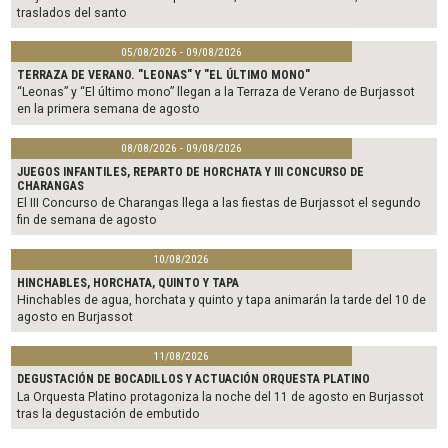
traslados del santo
05/08/2026 - 09/08/2026
TERRAZA DE VERANO. "LEONAS" Y "EL ÚLTIMO MONO"
“Leonas” y “El último mono” llegan a la Terraza de Verano de Burjassot
en la primera semana de agosto
08/08/2026 - 09/08/2026
JUEGOS INFANTILES, REPARTO DE HORCHATA Y III CONCURSO DE
CHARANGAS
El III Concurso de Charangas llega a las fiestas de Burjassot el segundo
fin de semana de agosto
10/08/2026
HINCHABLES, HORCHATA, QUINTO Y TAPA
Hinchables de agua, horchata y quinto y tapa animarán la tarde del 10 de
agosto en Burjassot
11/08/2026
DEGUSTACIÓN DE BOCADILLOS Y ACTUACIÓN ORQUESTA PLATINO
La Orquesta Platino protagoniza la noche del 11 de agosto en Burjassot
tras la degustación de embutido