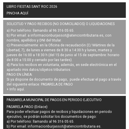
LIBRO FIESTAS SANT ROC 2026
PINCHA AQUÍ
SOLICITUD Y PAGO RECIBOS (NO DOMICILIADOS) O LIQUIDACIONES
a) Por teléfono: llamando al 96 316 05 65.
b) Por email: a
informacionburjassot@atenciontributaria.es
, con
nombre, apellidos y DNI del titular.
c) Presencialmente: en la Oficina de recaudación (C/ Mártires de la
Libertad, 7), de lunes a viernes de 8:30 a 14:30 h y lunes, martes y
jueves de 16:00 a 18:30 h (del 15 de junio al 15 de septiembre: horario
de 8:00 a 15:00 y cerrado por las tardes).
d) Para los recibos en voluntaria, además, en sede electrónica en el
apartado mis datos/objetos tributarios.
PAGO EN LÍNEA:
Si ya dispone de documento de pago, puede efectuar el pago a través
del siguiente enlace:
PASARELA DE PAGO
+ Info
aquí
.
PASSARELA MUNICIPAL DE PAGOS EN PERIODO EJECUTIVO
PASARELA PAGO (Enlace)
Para poder efectuar pagos de
recibos y liquidaciones en periodo
ejecutivo
, se podrán
solicitar los documentos de pago
:
a) Por teléfono: llamando al 96 316 05 65.
b) Por email:
informacionburjassot@atenciontributaria.es
.