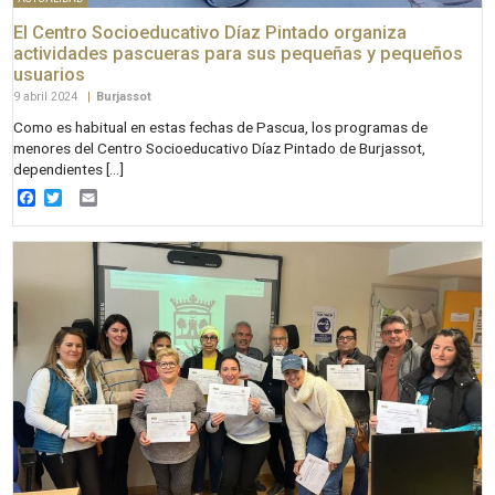
El Centro Socioeducativo Díaz Pintado organiza
actividades pascueras para sus pequeñas y pequeños
usuarios
9 abril 2024
|
Burjassot
Como es habitual en estas fechas de Pascua, los programas de
menores del Centro Socioeducativo Díaz Pintado de Burjassot,
dependientes […]
Facebook
Twitter
Email