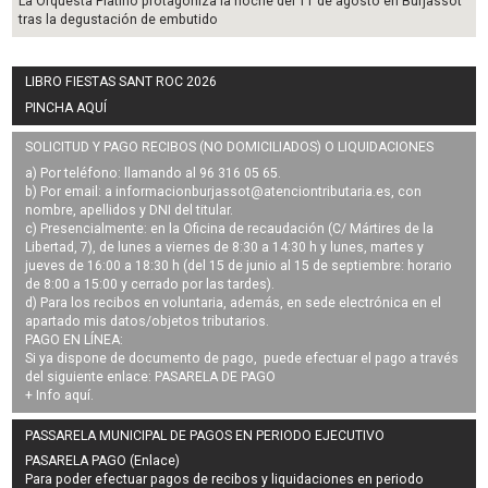
La Orquesta Platino protagoniza la noche del 11 de agosto en Burjassot
tras la degustación de embutido
LIBRO FIESTAS SANT ROC 2026
PINCHA AQUÍ
SOLICITUD Y PAGO RECIBOS (NO DOMICILIADOS) O LIQUIDACIONES
a) Por teléfono: llamando al 96 316 05 65.
b) Por email: a
informacionburjassot@atenciontributaria.es
, con
nombre, apellidos y DNI del titular.
c) Presencialmente: en la Oficina de recaudación (C/ Mártires de la
Libertad, 7), de lunes a viernes de 8:30 a 14:30 h y lunes, martes y
jueves de 16:00 a 18:30 h (del 15 de junio al 15 de septiembre: horario
de 8:00 a 15:00 y cerrado por las tardes).
d) Para los recibos en voluntaria, además, en sede electrónica en el
apartado mis datos/objetos tributarios.
PAGO EN LÍNEA:
Si ya dispone de documento de pago, puede efectuar el pago a través
del siguiente enlace:
PASARELA DE PAGO
+ Info
aquí
.
PASSARELA MUNICIPAL DE PAGOS EN PERIODO EJECUTIVO
PASARELA PAGO (Enlace)
Para poder efectuar pagos de
recibos y liquidaciones en periodo