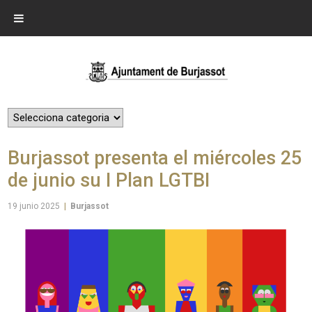
Burjassot presenta el miércoles 25
de junio su I Plan LGTBI
19 junio 2025
|
Burjassot