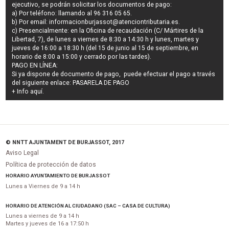
ejecutivo
, se podrán
solicitar los documentos de pago
:
a) Por teléfono: llamando al 96 316 05 65.
b) Por email:
informacionburjassot@atenciontributaria.es
.
c) Presencialmente: en la Oficina de recaudación (C/ Mártires de la
Libertad, 7), de lunes a viernes de 8:30 a 14:30 h y lunes, martes y
jueves de 16:00 a 18:30 h (del 15 de junio al 15 de septiembre, en
horario de 8:00 a 15:00 y cerrado por las tardes).
PAGO EN LÍNEA:
Si ya dispone de documento de pago, puede efectuar el pago a través
del siguiente enlace:
PASARELA DE PAGO
+ Info
aquí
.
© NNTT AJUNTAMENT DE BURJASSOT, 2017
Aviso Legal
Política de protección de datos
HORARIO AYUNTAMIENTO DE BURJASSOT
Lunes a Viernes de 9 a 14 h
HORARIO DE ATENCIÓN AL CIUDADANO (SAC – CASA DE CULTURA)
Lunes a viernes de 9 a 14 h
Martes y jueves de 16 a 17:50 h