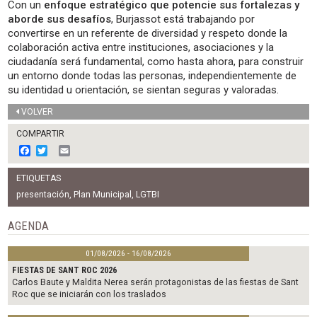
Con un
enfoque estratégico que potencie sus fortalezas y
aborde sus desafíos
, Burjassot está trabajando por
convertirse en un referente de diversidad y respeto donde la
colaboración activa entre instituciones, asociaciones y la
ciudadanía será fundamental, como hasta ahora, para construir
un entorno donde todas las personas, independientemente de
su identidad u orientación, se sientan seguras y valoradas.
VOLVER
COMPARTIR
F
T
E
a
w
m
c
i
a
ETIQUETAS
e
t
i
b
t
l
presentación
,
Plan Municipal
,
LGTBI
o
e
o
r
AGENDA
k
01/08/2026 - 16/08/2026
FIESTAS DE SANT ROC 2026
Carlos Baute y Maldita Nerea serán protagonistas de las fiestas de Sant
Roc que se iniciarán con los traslados