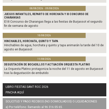
08/08/2026 - 09/08/2026
JUEGOS INFANTILES, REPARTO DE HORCHATA Y III CONCURSO DE
CHARANGAS
El III Concurso de Charangas llega a las fiestas de Burjassot el segundo
fin de semana de agosto
10/08/2026
HINCHABLES, HORCHATA, QUINTO Y TAPA
Hinchables de agua, horchata y quinto y tapa animarán la tarde del 10 de
agosto en Burjassot
11/08/2026
DEGUSTACIÓN DE BOCADILLOS Y ACTUACIÓN ORQUESTA PLATINO
La Orquesta Platino protagoniza la noche del 11 de agosto en Burjassot
tras la degustación de embutido
LIBRO FIESTAS SANT ROC 2026
PINCHA AQUÍ
SOLICITUD Y PAGO RECIBOS (NO DOMICILIADOS) O LIQUIDACIONES
a) Por teléfono: llamando al 96 316 05 65.