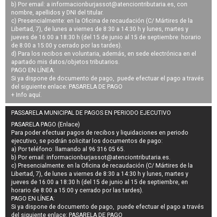
b) Por email: a
informacionburjassot@atenciontributaria.es
, con
nombre, apellidos y DNI del titular.
c) Presencialmente: en la Oficina de recaudación (C/ Mártires de la
Libertad, 7), de lunes a viernes de 8:30 a 14:30 h y lunes, martes y
jueves de 16:00 a 18:30 h (del 15 de junio al 15 de septiembre: horario
de 8:00 a 15:00 y cerrado por las tardes).
d) Para los recibos en voluntaria, además, en sede electrónica en el
apartado mis datos/objetos tributarios.
PAGO EN LÍNEA:
Si ya dispone de documento de pago, puede efectuar el pago a través
del siguiente enlace:
PASARELA DE PAGO
+ Info
aquí
.
PASSARELA MUNICIPAL DE PAGOS EN PERIODO EJECUTIVO
PASARELA PAGO (Enlace)
Para poder efectuar pagos de
recibos y liquidaciones en periodo
ejecutivo
, se podrán
solicitar los documentos de pago
:
a) Por teléfono: llamando al 96 316 05 65.
b) Por email:
informacionburjassot@atenciontributaria.es
.
c) Presencialmente: en la Oficina de recaudación (C/ Mártires de la
Libertad, 7), de lunes a viernes de 8:30 a 14:30 h y lunes, martes y
jueves de 16:00 a 18:30 h (del 15 de junio al 15 de septiembre, en
horario de 8:00 a 15:00 y cerrado por las tardes).
PAGO EN LÍNEA:
Si ya dispone de documento de pago, puede efectuar el pago a través
del siguiente enlace:
PASARELA DE PAGO