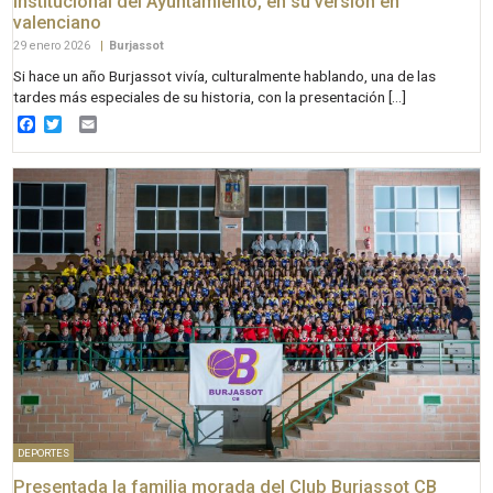
institucional del Ayuntamiento, en su versión en
valenciano
29 enero 2026
|
Burjassot
Si hace un año Burjassot vivía, culturalmente hablando, una de las
tardes más especiales de su historia, con la presentación […]
Facebook
Twitter
Email
DEPORTES
Presentada la familia morada del Club Burjassot CB