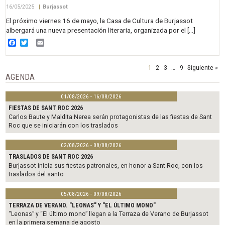
16/05/2025
|
Burjassot
El próximo viernes 16 de mayo, la Casa de Cultura de Burjassot
albergará una nueva presentación literaria, organizada por el […]
Facebook
Twitter
Email
1
2
3
…
9
Siguiente »
AGENDA
01/08/2026 - 16/08/2026
FIESTAS DE SANT ROC 2026
Carlos Baute y Maldita Nerea serán protagonistas de las fiestas de Sant
Roc que se iniciarán con los traslados
02/08/2026 - 08/08/2026
TRASLADOS DE SANT ROC 2026
Burjassot inicia sus fiestas patronales, en honor a Sant Roc, con los
traslados del santo
05/08/2026 - 09/08/2026
TERRAZA DE VERANO. "LEONAS" Y "EL ÚLTIMO MONO"
“Leonas” y “El último mono” llegan a la Terraza de Verano de Burjassot
en la primera semana de agosto