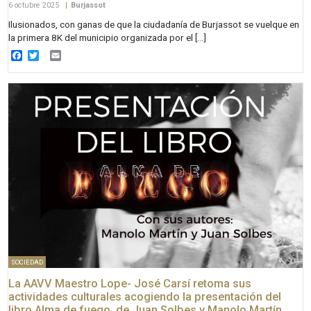
6 octubre 2025
|
Burjassot
Ilusionados, con ganas de que la ciudadanía de Burjassot se vuelque en
la primera 8K del municipio organizada por el […]
Facebook
Twitter
Email
SOCIEDAD
La AAVV Maestro Lope- José Carsí retoma sus
actividades culturales acogiendo la presentación del
libro Alma de fuego, de Juan Solbes y Manolo Martín