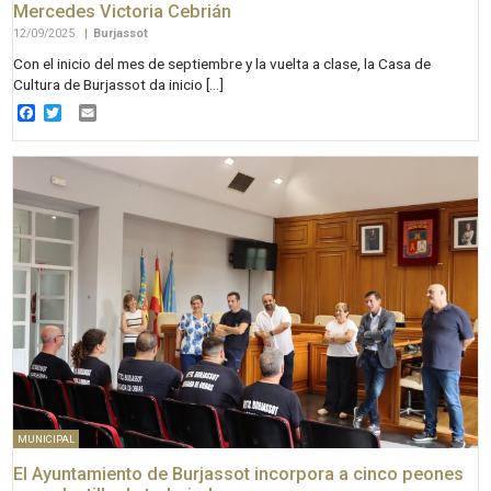
Mercedes Victoria Cebrián
12/09/2025
|
Burjassot
Con el inicio del mes de septiembre y la vuelta a clase, la Casa de
Cultura de Burjassot da inicio […]
Facebook
Twitter
Email
MUNICIPAL
El Ayuntamiento de Burjassot incorpora a cinco peones