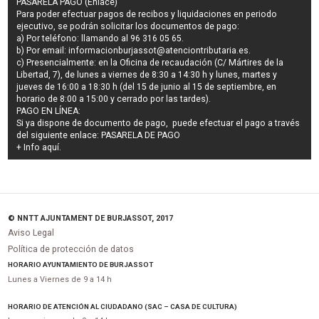
PASARELA PAGO (Enlace)
Para poder efectuar pagos de
recibos y liquidaciones en periodo
ejecutivo
, se podrán
solicitar los documentos de pago
:
a) Por teléfono: llamando al 96 316 05 65.
b) Por email:
informacionburjassot@atenciontributaria.es
.
c) Presencialmente: en la Oficina de recaudación (C/ Mártires de la
Libertad, 7), de lunes a viernes de 8:30 a 14:30 h y lunes, martes y
jueves de 16:00 a 18:30 h (del 15 de junio al 15 de septiembre, en
horario de 8:00 a 15:00 y cerrado por las tardes).
PAGO EN LÍNEA:
Si ya dispone de documento de pago, puede efectuar el pago a través
del siguiente enlace:
PASARELA DE PAGO
+ Info
aquí
.
© NNTT AJUNTAMENT DE BURJASSOT, 2017
Aviso Legal
Política de protección de datos
HORARIO AYUNTAMIENTO DE BURJASSOT
Lunes a Viernes de 9 a 14 h
HORARIO DE ATENCIÓN AL CIUDADANO (SAC – CASA DE CULTURA)