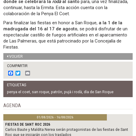
donde se celebrará la
rodà
al santo
para, una vez finalizada,
continuar, hasta la Ermita. Esta acción cuenta con la
colaboración de la Penya El Coet.
Para finalizar las fiestas en honor a San Roque,
a la 1 de la
madrugada del 16 al 17 de agosto
, se podrá disfrutar de un
espectacular castillo de fuegos artificiales en el aparcamiento
de Las Palmeras, que está patrocinado por la Concejalía de
Fiestas.
VOLVER
COMPARTIR
F
T
E
a
w
m
c
i
a
ETIQUETAS
e
t
i
b
t
l
penya el coet
,
san roque
,
patrón
,
pujà i rodà
,
día de San Roque
o
e
o
r
AGENDA
k
01/08/2026 - 16/08/2026
FIESTAS DE SANT ROC 2026
Carlos Baute y Maldita Nerea serán protagonistas de las fiestas de Sant
Roc que se iniciarán con los traslados