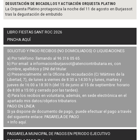
DEGUSTACIÓN DE BOCADILLOS Y ACTUACIÓN ORQUESTA PLATINO
La Orquesta Platino protagoniza la noche del 11 de agosto en Burjassot
tras la degustación de embutido
LIBRO FIESTAS SANT ROC 2026
PINCHA AQUÍ
SOLICITUD Y PAGO RECIBOS (NO DOMICILIADOS) O LIQUIDACIONES
a) Por teléfono: llamando al 96 316 05 65.
b) Por email: a
informacionburjassot@atenciontributaria.es
, con
nombre, apellidos y DNI del titular.
c) Presencialmente: en la Oficina de recaudación (C/ Mártires de la
Libertad, 7), de lunes a viernes de 8:30 a 14:30 h y lunes, martes y
jueves de 16:00 a 18:30 h (del 15 de junio al 15 de septiembre: horario
de 8:00 a 15:00 y cerrado por las tardes).
d) Para los recibos en voluntaria, además, en sede electrónica en el
apartado mis datos/objetos tributarios.
PAGO EN LÍNEA:
Si ya dispone de documento de pago, puede efectuar el pago a través
del siguiente enlace:
PASARELA DE PAGO
+ Info
aquí
.
PASSARELA MUNICIPAL DE PAGOS EN PERIODO EJECUTIVO