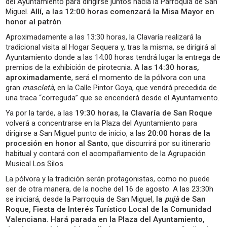
del Ayuntamiento para dirigirse juntos hacia la Parroquia de San
Miguel.
Allí, a las 12:00 horas comenzará la Misa Mayor en
honor al patrón
.
Aproximadamente a las 13:30 horas, la Clavaría realizará la
tradicional visita al Hogar Sequera y, tras la misma, se dirigirá al
Ayuntamiento donde a las 14:00 horas tendrá lugar la entrega de
premios de la exhibición de pirotecnia.
A las 14:30 horas,
aproximadamente
, será el momento de la pólvora con una
gran
mascletà
, en la Calle Pintor Goya, que vendrá precedida de
una traca “correguda” que se encenderá desde el Ayuntamiento.
Ya por la tarde, a las
19:30 horas, la Clavaría de San Roque
volverá a concentrarse en la Plaza del Ayuntamiento para
dirigirse a San Miguel punto de inicio, a las
20:00 horas de la
procesión en honor al Santo
, que discurrirá por su itinerario
habitual y contará con el acompañamiento de la Agrupación
Musical Los Silos.
La pólvora y la tradición serán protagonistas, como no puede
ser de otra manera, de la noche del 16 de agosto. A las 23:30h
se iniciará, desde la Parroquia de San Miguel,
la
pujà
de San
Roque, Fiesta de Interés Turístico Local de la Comunidad
Valenciana. Hará parada en la Plaza del Ayuntamiento,