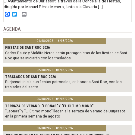
El Ayuntamiento de Burjassot, a través de la Concejalía de Fiestas,
dirigida por Manuel Pérez Menero, junto a la Clavaría […]
Facebook
Twitter
Email
AGENDA
01/08/2026 - 16/08/2026
FIESTAS DE SANT ROC 2026
Carlos Baute y Maldita Nerea serán protagonistas de las fiestas de Sant
Roc que se iniciarán con los traslados
02/08/2026 - 08/08/2026
TRASLADOS DE SANT ROC 2026
Burjassot inicia sus fiestas patronales, en honor a Sant Roc, con los
traslados del santo
05/08/2026 - 09/08/2026
TERRAZA DE VERANO. "LEONAS" Y "EL ÚLTIMO MONO"
“Leonas” y “El último mono” llegan a la Terraza de Verano de Burjassot
en la primera semana de agosto
08/08/2026 - 09/08/2026