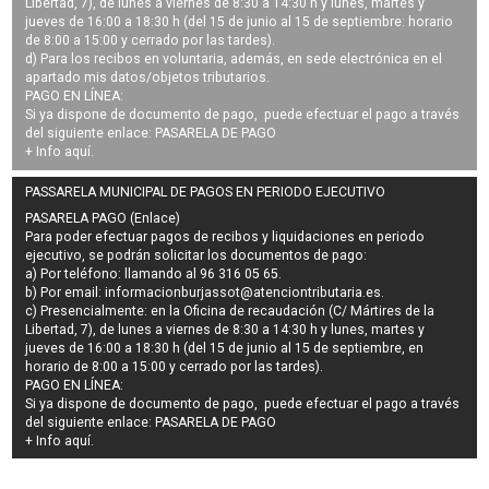
Libertad, 7), de lunes a viernes de 8:30 a 14:30 h y lunes, martes y
jueves de 16:00 a 18:30 h (del 15 de junio al 15 de septiembre: horario
de 8:00 a 15:00 y cerrado por las tardes).
d) Para los recibos en voluntaria, además, en sede electrónica en el
apartado mis datos/objetos tributarios.
PAGO EN LÍNEA:
Si ya dispone de documento de pago, puede efectuar el pago a través
del siguiente enlace:
PASARELA DE PAGO
+ Info
aquí
.
PASSARELA MUNICIPAL DE PAGOS EN PERIODO EJECUTIVO
PASARELA PAGO (Enlace)
Para poder efectuar pagos de
recibos y liquidaciones en periodo
ejecutivo
, se podrán
solicitar los documentos de pago
:
a) Por teléfono: llamando al 96 316 05 65.
b) Por email:
informacionburjassot@atenciontributaria.es
.
c) Presencialmente: en la Oficina de recaudación (C/ Mártires de la
Libertad, 7), de lunes a viernes de 8:30 a 14:30 h y lunes, martes y
jueves de 16:00 a 18:30 h (del 15 de junio al 15 de septiembre, en
horario de 8:00 a 15:00 y cerrado por las tardes).
PAGO EN LÍNEA:
Si ya dispone de documento de pago, puede efectuar el pago a través
del siguiente enlace:
PASARELA DE PAGO
+ Info
aquí
.