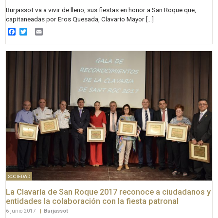
Burjassot va a vivir de lleno, sus fiestas en honor a San Roque que,
capitaneadas por Eros Quesada, Clavario Mayor […]
Facebook
Twitter
Email
SOCIEDAD
La Clavaría de San Roque 2017 reconoce a ciudadanos y
entidades la colaboración con la fiesta patronal
6 junio 2017
|
Burjassot