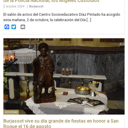
de la Policía Nacional, los Ángeles Custodios
2 octubre 2024
|
Burjassot
El salón de actos del Centro Socioeducativo Díaz Pintado ha acogido
esta mañana, 2 de octubre, la celebración del Día […]
Facebook
Twitter
Email
SOCIEDAD
Burjassot vive su día grande de fiestas en honor a San
Roque el 16 de agosto