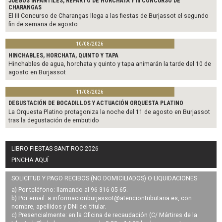
JUEGOS INFANTILES, REPARTO DE HORCHATA Y III CONCURSO DE
CHARANGAS
El III Concurso de Charangas llega a las fiestas de Burjassot el segundo
fin de semana de agosto
10/08/2026
HINCHABLES, HORCHATA, QUINTO Y TAPA
Hinchables de agua, horchata y quinto y tapa animarán la tarde del 10 de
agosto en Burjassot
11/08/2026
DEGUSTACIÓN DE BOCADILLOS Y ACTUACIÓN ORQUESTA PLATINO
La Orquesta Platino protagoniza la noche del 11 de agosto en Burjassot
tras la degustación de embutido
LIBRO FIESTAS SANT ROC 2026
PINCHA AQUÍ
SOLICITUD Y PAGO RECIBOS (NO DOMICILIADOS) O LIQUIDACIONES
a) Por teléfono: llamando al 96 316 05 65.
b) Por email: a
informacionburjassot@atenciontributaria.es
, con
nombre, apellidos y DNI del titular.
c) Presencialmente: en la Oficina de recaudación (C/ Mártires de la