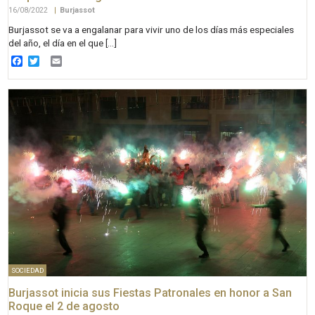
16/08/2022
|
Burjassot
Burjassot se va a engalanar para vivir uno de los días más especiales
del año, el día en el que […]
Facebook
Twitter
Email
SOCIEDAD
Burjassot inicia sus Fiestas Patronales en honor a San
Roque el 2 de agosto