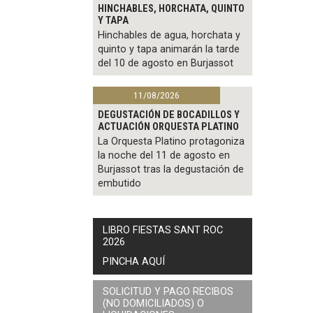
HINCHABLES, HORCHATA, QUINTO
Y TAPA
Hinchables de agua, horchata y
quinto y tapa animarán la tarde
del 10 de agosto en Burjassot
11/08/2026
DEGUSTACIÓN DE BOCADILLOS Y
ACTUACIÓN ORQUESTA PLATINO
La Orquesta Platino protagoniza
la noche del 11 de agosto en
Burjassot tras la degustación de
embutido
LIBRO FIESTAS SANT ROC
2026
PINCHA AQUÍ
SOLICITUD Y PAGO RECIBOS
(NO DOMICILIADOS) O