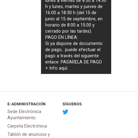
lunes a viernes de 8:30 a 14:30
h y lunes, martes y jueves de
16:00 a 18:30 h (del 15 de
junio al 15 de septiembre, en
horario de 8:00 a 15:00 y
cerrado por las tardes).
PAGO EN LÍNEA:
Si ya dispone de documento
de pago, puede efectuar el
pago a través del siguiente
enlace:
PASARELA DE PAGO
+ Info
aquí
.
E-ADMINISTRACIÓN
SÍGUENOS
Sede Electrónica
Ayuntamiento
Carpeta Electrónica
Tablón de anuncios y