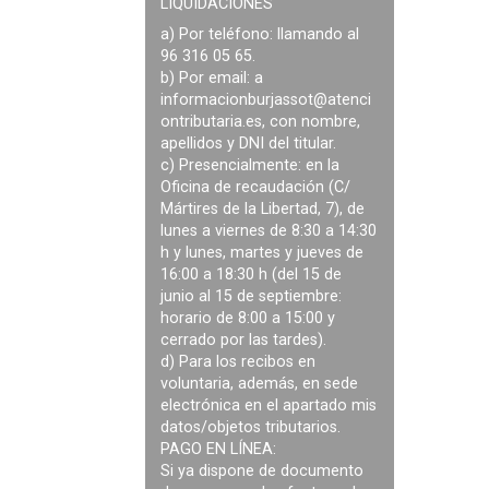
LIQUIDACIONES
a) Por teléfono: llamando al
96 316 05 65.
b) Por email: a
informacionburjassot@atenci
ontributaria.es
, con nombre,
apellidos y DNI del titular.
c) Presencialmente: en la
Oficina de recaudación (C/
Mártires de la Libertad, 7), de
lunes a viernes de 8:30 a 14:30
h y lunes, martes y jueves de
16:00 a 18:30 h (del 15 de
junio al 15 de septiembre:
horario de 8:00 a 15:00 y
cerrado por las tardes).
d) Para los recibos en
voluntaria, además, en sede
electrónica en el apartado mis
datos/objetos tributarios.
PAGO EN LÍNEA:
Si ya dispone de documento