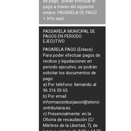
de pago, puede efectuar el
pago a través del siguiente
enlace:
PASARELA DE PAGO
+ Info
aquí
.
PASSARELA MUNICIPAL DE
PAGOS EN PERIODO
EJECUTIVO
PASARELA PAGO (Enlace)
Para poder efectuar pagos de
recibos y liquidaciones en
periodo ejecutivo
, se podrán
solicitar los documentos de
pago
:
a) Por teléfono: llamando al
96 316 05 65.
b) Por email:
informacionburjassot@atenci
ontributaria.es
.
c) Presencialmente: en la
Oficina de recaudación (C/
Mártires de la Libertad, 7), de