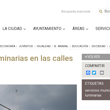
Búsqueda avanzada
LA CIUDAD
AYUNTAMIENTO
ÁREAS
SERVIC
ECONOMÍA
JUVENTUD
IGUALDAD
B. ANIMAL
EDUCACIÓN
SOCIEDAD
inarias en las calles
VOLVER
COMPARTIR
F
T
E
a
w
m
c
i
a
ETIQUETAS
e
t
i
b
t
l
servicios munic
o
e
luminarias
o
r
k