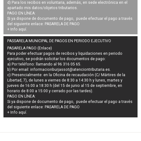
d) Para los recibos en voluntaria, además, en sede electrónica en el
apartado mis datos/objetos tributarios.
PAGO EN LÍNEA:
Si ya dispone de documento de pago, puede efectuar el pago a través
del siguiente enlace:
PASARELA DE PAGO
+ Info
aquí
.
PASSARELA MUNICIPAL DE PAGOS EN PERIODO EJECUTIVO
PASARELA PAGO (Enlace)
Para poder efectuar pagos de
recibos y liquidaciones en periodo
ejecutivo
, se podrán
solicitar los documentos de pago
:
a) Por teléfono: llamando al 96 316 05 65.
b) Por email:
informacionburjassot@atenciontributaria.es
.
c) Presencialmente: en la Oficina de recaudación (C/ Mártires de la
Libertad, 7), de lunes a viernes de 8:30 a 14:30 h y lunes, martes y
jueves de 16:00 a 18:30 h (del 15 de junio al 15 de septiembre, en
horario de 8:00 a 15:00 y cerrado por las tardes).
PAGO EN LÍNEA:
Si ya dispone de documento de pago, puede efectuar el pago a través
del siguiente enlace:
PASARELA DE PAGO
+ Info
aquí
.