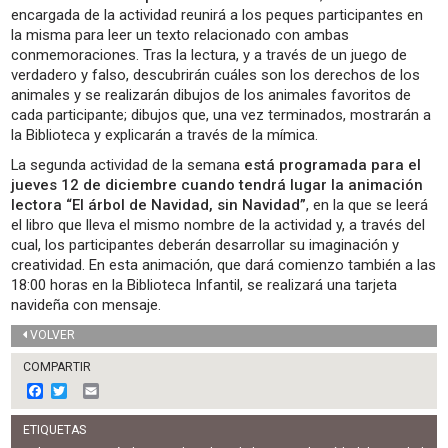
encargada de la actividad reunirá a los peques participantes en
la misma para leer un texto relacionado con ambas
conmemoraciones. Tras la lectura, y a través de un juego de
verdadero y falso, descubrirán cuáles son los derechos de los
animales y se realizarán dibujos de los animales favoritos de
cada participante; dibujos que, una vez terminados, mostrarán a
la Biblioteca y explicarán a través de la mímica.
La segunda actividad de la semana
está programada para el
jueves 12 de diciembre cuando tendrá lugar la animación
lectora “El árbol de Navidad, sin Navidad”
, en la que se leerá
el libro que lleva el mismo nombre de la actividad y, a través del
cual, los participantes deberán desarrollar su imaginación y
creatividad. En esta animación, que dará comienzo también a las
18:00 horas en la Biblioteca Infantil, se realizará una tarjeta
navideña con mensaje.
VOLVER
COMPARTIR
F
T
E
a
w
m
c
i
a
ETIQUETAS
e
t
i