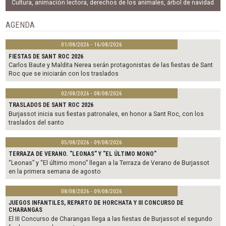
b
t
l
Cultura
,
animación lectora
,
derechos de los animales
,
árbol de navidad
o
e
o
r
AGENDA
k
01/08/2026 - 16/08/2026
FIESTAS DE SANT ROC 2026
Carlos Baute y Maldita Nerea serán protagonistas de las fiestas de Sant
Roc que se iniciarán con los traslados
02/08/2026 - 08/08/2026
TRASLADOS DE SANT ROC 2026
Burjassot inicia sus fiestas patronales, en honor a Sant Roc, con los
traslados del santo
05/08/2026 - 09/08/2026
TERRAZA DE VERANO. "LEONAS" Y "EL ÚLTIMO MONO"
“Leonas” y “El último mono” llegan a la Terraza de Verano de Burjassot
en la primera semana de agosto
08/08/2026 - 09/08/2026
JUEGOS INFANTILES, REPARTO DE HORCHATA Y III CONCURSO DE
CHARANGAS
El III Concurso de Charangas llega a las fiestas de Burjassot el segundo