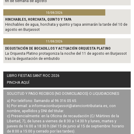
fin de semana de agosto
10/08/2026
HINCHABLES, HORCHATA, QUINTO Y TAPA
Hinchables de agua, horchata y quinto y tapa animarán la tarde del 10 de
agosto en Burjassot
11/08/2026
DEGUSTACIÓN DE BOCADILLOS Y ACTUACIÓN ORQUESTA PLATINO
La Orquesta Platino protagoniza la noche del 11 de agosto en Burjassot
tras la degustación de embutido
LIBRO FIESTAS SANT ROC 2026
PINCHA AQUÍ
SOLICITUD Y PAGO RECIBOS (NO DOMICILIADOS) O LIQUIDACIONES
a) Por teléfono: llamando al 96 316 05 65.
b) Por email: a
informacionburjassot@atenciontributaria.es
, con
nombre, apellidos y DNI del titular.
c) Presencialmente: en la Oficina de recaudación (C/ Mártires de la
Libertad, 7), de lunes a viernes de 8:30 a 14:30 h y lunes, martes y
jueves de 16:00 a 18:30 h (del 15 de junio al 15 de septiembre: horario
de 8:00 a 15:00 y cerrado por las tardes).