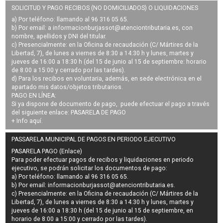
SOLICITUD Y PAGO RECIBOS (NO DOMICILIADOS) O LIQUIDACIONES
a) Por teléfono: llamando al 96 316 05 65.
b) Por email: a
informacionburjassot@atenciontributaria.es
, con
nombre, apellidos y DNI del titular.
c) Presencialmente: en la Oficina de recaudación (C/ Mártires de la
Libertad, 7), de lunes a viernes de 8:30 a 14:30 h y lunes, martes y
jueves de 16:00 a 18:30 h (del 15 de junio al 15 de septiembre: horario
de 8:00 a 15:00 y cerrado por las tardes).
d) Para los recibos en voluntaria, además, en sede electrónica en el
apartado mis datos/objetos tributarios.
PAGO EN LÍNEA:
Si ya dispone de documento de pago, puede efectuar el pago a través
del siguiente enlace:
PASARELA DE PAGO
+ Info
aquí
.
PASSARELA MUNICIPAL DE PAGOS EN PERIODO EJECUTIVO
PASARELA PAGO (Enlace)
Para poder efectuar pagos de
recibos y liquidaciones en periodo
ejecutivo
, se podrán
solicitar los documentos de pago
:
a) Por teléfono: llamando al 96 316 05 65.
b) Por email:
informacionburjassot@atenciontributaria.es
.
c) Presencialmente: en la Oficina de recaudación (C/ Mártires de la
Libertad, 7), de lunes a viernes de 8:30 a 14:30 h y lunes, martes y
jueves de 16:00 a 18:30 h (del 15 de junio al 15 de septiembre, en
horario de 8:00 a 15:00 y cerrado por las tardes).