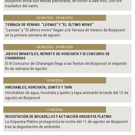
Burjassot inicia sus fiestas patronales, en honor a Sant Roc, con los
traslados del santo
05/08/2026 - 09/08/2026
TERRAZA DE VERANO. "LEONAS" Y "EL ÚLTIMO MONO"
“Leonas” y “El último mono” llegan a la Terraza de Verano de Burjassot
en la primera semana de agosto
08/08/2026 - 09/08/2026
JUEGOS INFANTILES, REPARTO DE HORCHATA Y III CONCURSO DE
CHARANGAS
El III Concurso de Charangas llega a las fiestas de Burjassot el segundo
fin de semana de agosto
10/08/2026
HINCHABLES, HORCHATA, QUINTO Y TAPA
Hinchables de agua, horchata y quinto y tapa animarán la tarde del 10 de
agosto en Burjassot
11/08/2026
DEGUSTACIÓN DE BOCADILLOS Y ACTUACIÓN ORQUESTA PLATINO
La Orquesta Platino protagoniza la noche del 11 de agosto en Burjassot
tras la degustación de embutido