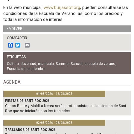
En la web municipal,
www.burjassot.org
, pueden consultarse las
condiciones de la Escuela de Verano, así como los precios y
toda la información de interés.
VOLVER
COMPARTIR
F
T
E
a
w
m
c
i
a
ETIQUETAS
e
t
i
b
t
l
Cultura
,
Juventud
,
matrícula
,
Summer School
,
escuela de verano
,
o
e
Escuela de septiembre
o
r
k
AGENDA
01/08/2026 - 16/08/2026
FIESTAS DE SANT ROC 2026
Carlos Baute y Maldita Nerea serán protagonistas de las fiestas de Sant
Roc que se iniciarán con los traslados
02/08/2026 - 08/08/2026
TRASLADOS DE SANT ROC 2026