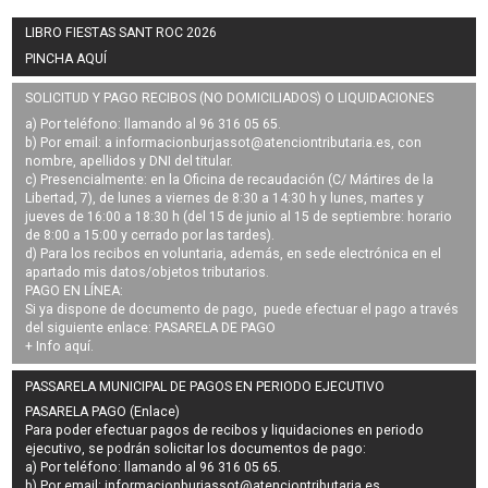
LIBRO FIESTAS SANT ROC 2026
PINCHA AQUÍ
SOLICITUD Y PAGO RECIBOS (NO DOMICILIADOS) O LIQUIDACIONES
a) Por teléfono: llamando al 96 316 05 65.
b) Por email: a
informacionburjassot@atenciontributaria.es
, con
nombre, apellidos y DNI del titular.
c) Presencialmente: en la Oficina de recaudación (C/ Mártires de la
Libertad, 7), de lunes a viernes de 8:30 a 14:30 h y lunes, martes y
jueves de 16:00 a 18:30 h (del 15 de junio al 15 de septiembre: horario
de 8:00 a 15:00 y cerrado por las tardes).
d) Para los recibos en voluntaria, además, en sede electrónica en el
apartado mis datos/objetos tributarios.
PAGO EN LÍNEA:
Si ya dispone de documento de pago, puede efectuar el pago a través
del siguiente enlace:
PASARELA DE PAGO
+ Info
aquí
.
PASSARELA MUNICIPAL DE PAGOS EN PERIODO EJECUTIVO
PASARELA PAGO (Enlace)
Para poder efectuar pagos de
recibos y liquidaciones en periodo
ejecutivo
, se podrán
solicitar los documentos de pago
:
a) Por teléfono: llamando al 96 316 05 65.
b) Por email:
informacionburjassot@atenciontributaria.es
.