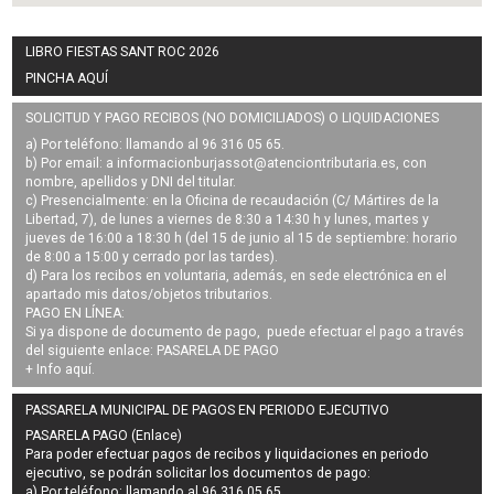
LIBRO FIESTAS SANT ROC 2026
PINCHA AQUÍ
SOLICITUD Y PAGO RECIBOS (NO DOMICILIADOS) O LIQUIDACIONES
a) Por teléfono: llamando al 96 316 05 65.
b) Por email: a
informacionburjassot@atenciontributaria.es
, con
nombre, apellidos y DNI del titular.
c) Presencialmente: en la Oficina de recaudación (C/ Mártires de la
Libertad, 7), de lunes a viernes de 8:30 a 14:30 h y lunes, martes y
jueves de 16:00 a 18:30 h (del 15 de junio al 15 de septiembre: horario
de 8:00 a 15:00 y cerrado por las tardes).
d) Para los recibos en voluntaria, además, en sede electrónica en el
apartado mis datos/objetos tributarios.
PAGO EN LÍNEA:
Si ya dispone de documento de pago, puede efectuar el pago a través
del siguiente enlace:
PASARELA DE PAGO
+ Info
aquí
.
PASSARELA MUNICIPAL DE PAGOS EN PERIODO EJECUTIVO
PASARELA PAGO (Enlace)
Para poder efectuar pagos de
recibos y liquidaciones en periodo
ejecutivo
, se podrán
solicitar los documentos de pago
:
a) Por teléfono: llamando al 96 316 05 65.