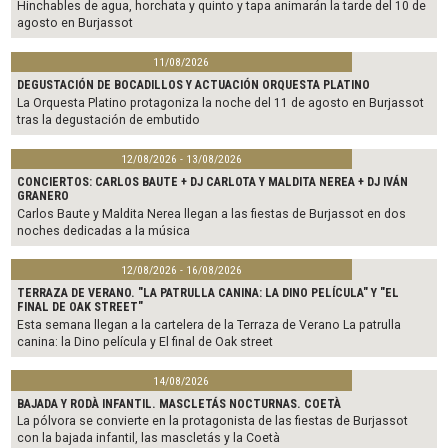
Hinchables de agua, horchata y quinto y tapa animarán la tarde del 10 de
agosto en Burjassot
11/08/2026
DEGUSTACIÓN DE BOCADILLOS Y ACTUACIÓN ORQUESTA PLATINO
La Orquesta Platino protagoniza la noche del 11 de agosto en Burjassot
tras la degustación de embutido
12/08/2026 - 13/08/2026
CONCIERTOS: CARLOS BAUTE + DJ CARLOTA Y MALDITA NEREA + DJ IVÁN
GRANERO
Carlos Baute y Maldita Nerea llegan a las fiestas de Burjassot en dos
noches dedicadas a la música
12/08/2026 - 16/08/2026
TERRAZA DE VERANO. "LA PATRULLA CANINA: LA DINO PELÍCULA" Y "EL
FINAL DE OAK STREET"
Esta semana llegan a la cartelera de la Terraza de Verano La patrulla
canina: la Dino película y El final de Oak street
14/08/2026
BAJADA Y RODÀ INFANTIL. MASCLETÁS NOCTURNAS. COETÀ
La pólvora se convierte en la protagonista de las fiestas de Burjassot
con la bajada infantil, las mascletás y la Coetà