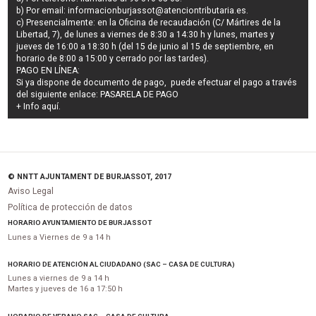
b) Por email:
informacionburjassot@atenciontributaria.es
.
c) Presencialmente: en la Oficina de recaudación (C/ Mártires de la
Libertad, 7), de lunes a viernes de 8:30 a 14:30 h y lunes, martes y
jueves de 16:00 a 18:30 h (del 15 de junio al 15 de septiembre, en
horario de 8:00 a 15:00 y cerrado por las tardes).
PAGO EN LÍNEA:
Si ya dispone de documento de pago, puede efectuar el pago a través
del siguiente enlace:
PASARELA DE PAGO
+ Info
aquí
.
© NNTT AJUNTAMENT DE BURJASSOT, 2017
Aviso Legal
Política de protección de datos
HORARIO AYUNTAMIENTO DE BURJASSOT
Lunes a Viernes de 9 a 14 h
HORARIO DE ATENCIÓN AL CIUDADANO (SAC – CASA DE CULTURA)
Lunes a viernes de 9 a 14 h
Martes y jueves de 16 a 17:50 h