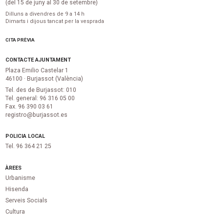
(del 15 de juny al 30 de setembre)
Dilluns a divendres de 9 a 14 h
Dimarts i dijous tancat per la vesprada
CITA PRÈVIA
CONTACTE AJUNTAMENT
Plaza Emilio Castelar 1
46100 · Burjassot (València)
Tel. des de Burjassot: 010
Tel. general: 96 316 05 00
Fax. 96 390 03 61
registro@burjassot.es
POLICIA LOCAL
Tel. 96 364 21 25
ÀREES
Urbanisme
Hisenda
Serveis Socials
Cultura