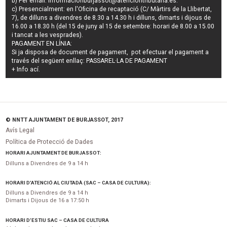
b) Per email:
informacionburjassot@atenciontributaria.es
.
c) Presencialment: en l'Oficina de recaptació (C/ Màrtirs de la Llibertat,
7), de dilluns a divendres de 8.30 a 14.30 h i dilluns, dimarts i dijous de
16.00 a 18.30 h (del 15 de juny al 15 de setembre: horari de 8.00 a 15.00
i tancat a les vesprades).
PAGAMENT EN LÍNIA:
Si ja disposa de document de pagament, pot efectuar el pagament a
través del següent enllaç:
PASSAREL·LA DE PAGAMENT
+ Info
ací
.
© NNTT AJUNTAMENT DE BURJASSOT, 2017
Avís Legal
Política de Protecció de Dades
HORARI AJUNTAMENT DE BURJASSOT:
Dilluns a Divendres de 9 a 14 h
HORARI D’ATENCIÓ AL CIUTADÀ (SAC – CASA DE CULTURA):
Dilluns a Divendres de 9 a 14 h
Dimarts i Dijous de 16 a 17:50 h
HORARI D’ESTIU SAC – CASA DE CULTURA