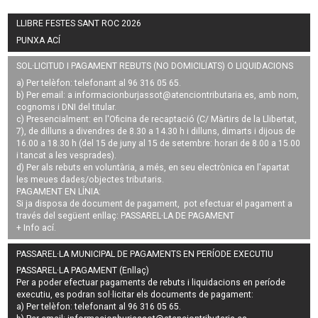
LLIBRE FESTES SANT ROC 2026
PUNXA ACÍ
SOL·LICITUD I PAGAMENT REBUTS (NO DOMICILIATS) O LIQUIDACIONS
a) Per telèfon: telefonant al 96 316 05 65.
b) Per email: a
informacionburjassot@atenciontributaria.es
, amb nom,
cognoms i DNI del titular.
c) Presencialment: en l'Oficina de recaptació (C/ Màrtirs de la Llibertat,
7), de dilluns a divendres de 8.30 a 14.30 h i dilluns, dimarts i dijous de
16.00 a 18.30 h (del 15 de juny al 15 de setembre: horari de 8.00 a 15.00
i tancat a les vesprades).
d) Per als rebuts en voluntària, a més, en seu electrònica en l'apartat
les meues dades/objectes tributaris.
PAGAMENT EN LÍNIA:
Si ja disposa de document de pagament, pot efectuar el pagament a
través del següent enllaç:
PASSAREL·LA DE PAGAMENT
+ Info
ací
.
PASSAREL·LA MUNICIPAL DE PAGAMENTS EN PERÍODE EXECUTIU
PASSAREL·LA PAGAMENT (Enllaç)
Per a poder efectuar pagaments de
rebuts i liquidacions en període
executiu
, es podran
sol·licitar els documents de pagament
:
a) Per telèfon: telefonant al 96 316 05 65.