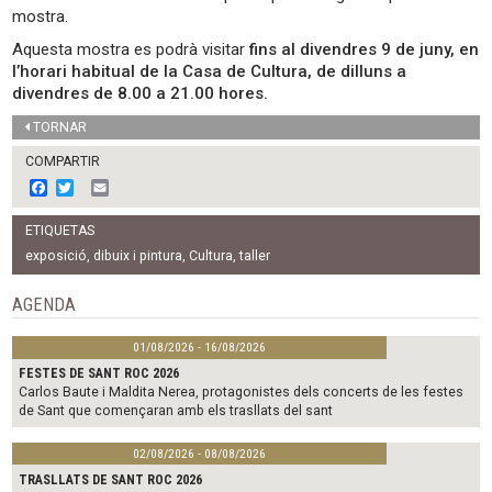
mostra.
Aquesta mostra es podrà visitar
fins al divendres 9 de juny, en
l’horari habitual de la Casa de Cultura, de dilluns a
divendres de 8.00 a 21.00 hores.
TORNAR
COMPARTIR
F
T
E
a
w
m
c
i
a
ETIQUETAS
e
t
i
b
t
l
exposició
,
dibuix i pintura
,
Cultura
,
taller
o
e
o
r
AGENDA
k
01/08/2026 - 16/08/2026
FESTES DE SANT ROC 2026
Carlos Baute i Maldita Nerea, protagonistes dels concerts de les festes
de Sant que començaran amb els trasllats del sant
02/08/2026 - 08/08/2026
TRASLLATS DE SANT ROC 2026