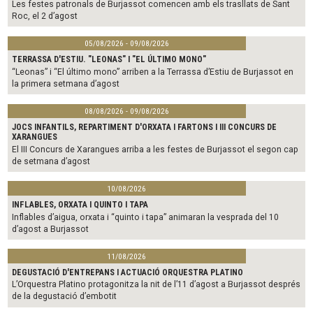
Les festes patronals de Burjassot comencen amb els trasllats de Sant
Roc, el 2 d’agost
05/08/2026 - 09/08/2026
TERRASSA D'ESTIU. "LEONAS" I "EL ÚLTIMO MONO"
“Leonas” i “El último mono” arriben a la Terrassa d’Estiu de Burjassot en
la primera setmana d’agost
08/08/2026 - 09/08/2026
JOCS INFANTILS, REPARTIMENT D'ORXATA I FARTONS I III CONCURS DE
XARANGUES
El III Concurs de Xarangues arriba a les festes de Burjassot el segon cap
de setmana d’agost
10/08/2026
INFLABLES, ORXATA I QUINTO I TAPA
Inflables d’aigua, orxata i “quinto i tapa” animaran la vesprada del 10
d’agost a Burjassot
11/08/2026
DEGUSTACIÓ D'ENTREPANS I ACTUACIÓ ORQUESTRA PLATINO
L’Orquestra Platino protagonitza la nit de l’11 d’agost a Burjassot després
de la degustació d’embotit