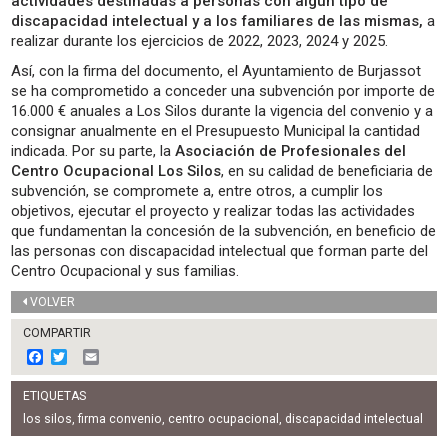
actividades destinadas a personas con algún tipo de
discapacidad intelectual y a los familiares de las mismas,
a
realizar durante los ejercicios de 2022, 2023, 2024 y 2025.
Así, con la firma del documento, el Ayuntamiento de Burjassot
se ha comprometido a conceder una subvención por importe de
16.000 € anuales a Los Silos durante la vigencia del convenio y a
consignar anualmente en el Presupuesto Municipal la cantidad
indicada. Por su parte, la
Asociación de Profesionales del
Centro Ocupacional Los Silos
, en su calidad de beneficiaria de
subvención, se compromete a, entre otros, a cumplir los
objetivos, ejecutar el proyecto y realizar todas las actividades
que fundamentan la concesión de la subvención, en beneficio de
las personas con discapacidad intelectual que forman parte del
Centro Ocupacional y sus familias.
VOLVER
COMPARTIR
F
T
E
a
w
m
c
i
a
ETIQUETAS
e
t
i
b
t
l
los silos
,
firma convenio
,
centro ocupacional
,
discapacidad intelectual
o
e