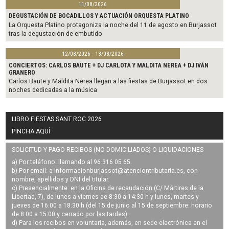
11/08/2026
DEGUSTACIÓN DE BOCADILLOS Y ACTUACIÓN ORQUESTA PLATINO
La Orquesta Platino protagoniza la noche del 11 de agosto en Burjassot
tras la degustación de embutido
12/08/2026 - 13/08/2026
CONCIERTOS: CARLOS BAUTE + DJ CARLOTA Y MALDITA NEREA + DJ IVÁN
GRANERO
Carlos Baute y Maldita Nerea llegan a las fiestas de Burjassot en dos
noches dedicadas a la música
LIBRO FIESTAS SANT ROC 2026
PINCHA AQUÍ
SOLICITUD Y PAGO RECIBOS (NO DOMICILIADOS) O LIQUIDACIONES
a) Por teléfono: llamando al 96 316 05 65.
b) Por email: a
informacionburjassot@atenciontributaria.es
, con
nombre, apellidos y DNI del titular.
c) Presencialmente: en la Oficina de recaudación (C/ Mártires de la
Libertad, 7), de lunes a viernes de 8:30 a 14:30 h y lunes, martes y
jueves de 16:00 a 18:30 h (del 15 de junio al 15 de septiembre: horario
de 8:00 a 15:00 y cerrado por las tardes).
d) Para los recibos en voluntaria, además, en sede electrónica en el