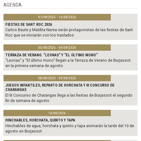
o
r
AGENDA
k
01/08/2026 - 16/08/2026
FIESTAS DE SANT ROC 2026
Carlos Baute y Maldita Nerea serán protagonistas de las fiestas de Sant
Roc que se iniciarán con los traslados
05/08/2026 - 09/08/2026
TERRAZA DE VERANO. "LEONAS" Y "EL ÚLTIMO MONO"
“Leonas” y “El último mono” llegan a la Terraza de Verano de Burjassot
en la primera semana de agosto
08/08/2026 - 09/08/2026
JUEGOS INFANTILES, REPARTO DE HORCHATA Y III CONCURSO DE
CHARANGAS
El III Concurso de Charangas llega a las fiestas de Burjassot el segundo
fin de semana de agosto
10/08/2026
HINCHABLES, HORCHATA, QUINTO Y TAPA
Hinchables de agua, horchata y quinto y tapa animarán la tarde del 10 de
agosto en Burjassot