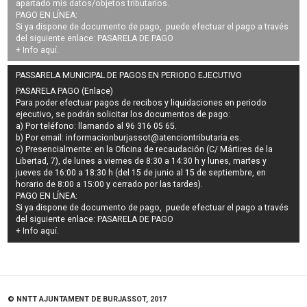
apartado mis datos/objetos tributarios.
PAGO EN LÍNEA:
Si ya dispone de documento de pago, puede efectuar el pago a través
del siguiente enlace:
PASARELA DE PAGO
+ Info
aquí
.
PASSARELA MUNICIPAL DE PAGOS EN PERIODO EJECUTIVO
PASARELA PAGO (Enlace)
Para poder efectuar pagos de
recibos y liquidaciones en periodo
ejecutivo
, se podrán
solicitar los documentos de pago
:
a) Por teléfono: llamando al 96 316 05 65.
b) Por email:
informacionburjassot@atenciontributaria.es
.
c) Presencialmente: en la Oficina de recaudación (C/ Mártires de la
Libertad, 7), de lunes a viernes de 8:30 a 14:30 h y lunes, martes y
jueves de 16:00 a 18:30 h (del 15 de junio al 15 de septiembre, en
horario de 8:00 a 15:00 y cerrado por las tardes).
PAGO EN LÍNEA:
Si ya dispone de documento de pago, puede efectuar el pago a través
del siguiente enlace:
PASARELA DE PAGO
+ Info
aquí
.
© NNTT AJUNTAMENT DE BURJASSOT, 2017