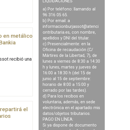
LIQUIDACIONES
a) Por teléfono: llamando al
96 316 05 65.
b) Por email: a
informacionburjassot@atenci
ontributaria.es
, con nombre,
o en metálico
apellidos y DNI del titular.
 Bankia
c) Presencialmente: en la
Oficina de recaudación (C/
Mártires de la Libertad, 7), de
ssot recibió una
lunes a viernes de 8:30 a 14:30
h y lunes, martes y jueves de
16:00 a 18:30 h (del 15 de
junio al 15 de septiembre:
horario de 8:00 a 15:00 y
cerrado por las tardes).
d) Para los recibos en
voluntaria, además, en sede
electrónica en el apartado mis
epartirá el
datos/objetos tributarios.
arios
PAGO EN LÍNEA:
Si ya dispone de documento