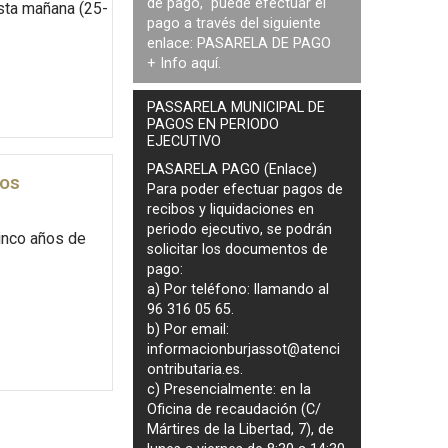
de pago, puede efectuar el
sta mañana (25-
pago a través del siguiente
enlace:
PASARELA DE PAGO
+ Info
aquí
.
PASSARELA MUNICIPAL DE
PAGOS EN PERIODO
EJECUTIVO
PASARELA PAGO (Enlace)
ños
Para poder efectuar pagos de
recibos y liquidaciones en
periodo ejecutivo
, se podrán
inco años de
solicitar los documentos de
pago
:
a) Por teléfono: llamando al
96 316 05 65.
b) Por email:
informacionburjassot@atenci
ontributaria.es
.
c) Presencialmente: en la
Oficina de recaudación (C/
Mártires de la Libertad, 7), de