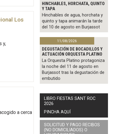
HINCHABLES, HORCHATA, QUINTO
Y TAPA
Hinchables de agua, horchata y
ional Los
quinto y tapa animarán la tarde
del 10 de agosto en Burjassot
11/08/2026
 y,
DEGUSTACIÓN DE BOCADILLOS Y
ACTUACIÓN ORQUESTA PLATINO
La Orquesta Platino protagoniza
la noche del 11 de agosto en
Burjassot tras la degustación de
embutido
LIBRO FIESTAS SANT ROC
2026
PINCHA AQUÍ
 acogido a cerca
SOLICITUD Y PAGO RECIBOS
(NO DOMICILIADOS) O