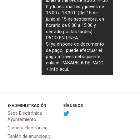
lunes a viernes de 8:30 a 14:30
h y lunes, martes y jueves de
16:00 a 18:30 h (del 15 de
junio al 15 de septiembre, en
horario de 8:00 a 15:00 y
cerrado por las tardes).
PAGO EN LÍNEA:
Si ya dispone de documento
de pago, puede efectuar el
pago a través del siguiente
enlace:
PASARELA DE PAGO
+ Info
aquí
.
E-ADMINISTRACIÓN
SÍGUENOS
Sede Electrónica
Ayuntamiento
Carpeta Electrónica
Tablón de anuncios y