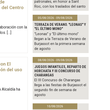
 de
patronales, en honor a Sant
Roc, con los traslados del santo
 del Centro
05/08/2026 - 09/08/2026
TERRAZA DE VERANO. "LEONAS" Y
aboración con la
"EL ÚLTIMO MONO"
os. […]
“Leonas” y “El último mono”
llegan a la Terraza de Verano de
Burjassot en la primera semana
de agosto
08/08/2026 - 09/08/2026
con El
JUEGOS INFANTILES, REPARTO DE
ión del uso
HORCHATA Y III CONCURSO DE
CHARANGAS
El III Concurso de Charangas
llega a las fiestas de Burjassot el
 Alcaldía ha
segundo fin de semana de
agosto
10/08/2026