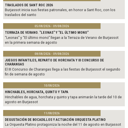
TRASLADOS DE SANT ROC 2026
Burjassot inicia sus fiestas patronales, en honor a Sant Roc, con los
traslados del santo
05/08/2026 - 09/08/2026
TERRAZA DE VERANO. "LEONAS" Y "EL ÚLTIMO MONO"
“Leonas” y “El último mono” llegan a la Terraza de Verano de Burjassot
en la primera semana de agosto
08/08/2026 - 09/08/2026
JUEGOS INFANTILES, REPARTO DE HORCHATA Y III CONCURSO DE
CHARANGAS
El III Concurso de Charangas llega a las fiestas de Burjassot el segundo
fin de semana de agosto
10/08/2026
HINCHABLES, HORCHATA, QUINTO Y TAPA
Hinchables de agua, horchata y quinto y tapa animarán la tarde del 10 de
agosto en Burjassot
11/08/2026
DEGUSTACIÓN DE BOCADILLOS Y ACTUACIÓN ORQUESTA PLATINO
La Orquesta Platino protagoniza la noche del 11 de agosto en Burjassot