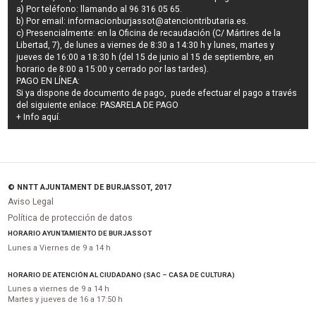
a) Por teléfono: llamando al 96 316 05 65.
b) Por email:
informacionburjassot@atenciontributaria.es
.
c) Presencialmente: en la Oficina de recaudación (C/ Mártires de la
Libertad, 7), de lunes a viernes de 8:30 a 14:30 h y lunes, martes y
jueves de 16:00 a 18:30 h (del 15 de junio al 15 de septiembre, en
horario de 8:00 a 15:00 y cerrado por las tardes).
PAGO EN LÍNEA:
Si ya dispone de documento de pago, puede efectuar el pago a través
del siguiente enlace:
PASARELA DE PAGO
+ Info
aquí
.
© NNTT AJUNTAMENT DE BURJASSOT, 2017
Aviso Legal
Política de protección de datos
HORARIO AYUNTAMIENTO DE BURJASSOT
Lunes a Viernes de 9 a 14 h
HORARIO DE ATENCIÓN AL CIUDADANO (SAC – CASA DE CULTURA)
Lunes a viernes de 9 a 14 h
Martes y jueves de 16 a 17:50 h