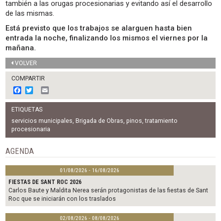
también a las orugas procesionarias y evitando así el desarrollo
de las mismas.
Está previsto que los trabajos se alarguen hasta bien
entrada la noche, finalizando los mismos el viernes por la
mañana.
VOLVER
COMPARTIR
F
T
E
a
w
m
c
i
a
ETIQUETAS
e
t
i
b
t
l
servicios municipales
,
Brigada de Obras
,
pinos
,
tratamiento
o
e
procesionaria
o
r
k
AGENDA
01/08/2026 - 16/08/2026
FIESTAS DE SANT ROC 2026
Carlos Baute y Maldita Nerea serán protagonistas de las fiestas de Sant
Roc que se iniciarán con los traslados
02/08/2026 - 08/08/2026