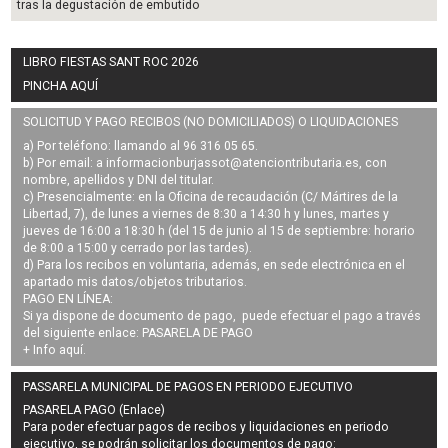
tras la degustación de embutido
LIBRO FIESTAS SANT ROC 2026
PINCHA AQUÍ
SOLICITUD Y PAGO RECIBOS (NO DOMICILIADOS) O LIQUIDACIONES
a) Por teléfono: llamando al 96 316 05 65.
b) Por email: a
informacionburjassot@atenciontributaria.es
, con
nombre, apellidos y DNI del titular.
c) Presencialmente: en la Oficina de recaudación (C/ Mártires de la
Libertad, 7), de lunes a viernes de 8:30 a 14:30 h y lunes, martes y
jueves de 16:00 a 18:30 h (del 15 de junio al 15 de septiembre: horario
de 8:00 a 15:00 y cerrado por las tardes).
d) Para los recibos en voluntaria, además, en sede electrónica en el
apartado mis datos/objetos tributarios.
PAGO EN LÍNEA:
Si ya dispone de documento de pago, puede efectuar el pago a través
del siguiente enlace:
PASARELA DE PAGO
+ Info
aquí
.
PASSARELA MUNICIPAL DE PAGOS EN PERIODO EJECUTIVO
PASARELA PAGO (Enlace)
Para poder efectuar pagos de
recibos y liquidaciones en periodo
ejecutivo
, se podrán
solicitar los documentos de pago
: