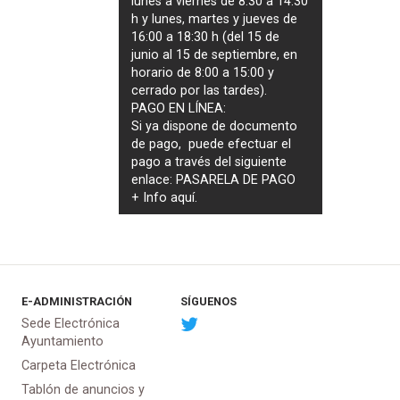
lunes a viernes de 8:30 a 14:30
h y lunes, martes y jueves de
16:00 a 18:30 h (del 15 de
junio al 15 de septiembre, en
horario de 8:00 a 15:00 y
cerrado por las tardes).
PAGO EN LÍNEA:
Si ya dispone de documento
de pago, puede efectuar el
pago a través del siguiente
enlace:
PASARELA DE PAGO
+ Info
aquí
.
E-ADMINISTRACIÓN
SÍGUENOS
Sede Electrónica
Ayuntamiento
Carpeta Electrónica
Tablón de anuncios y