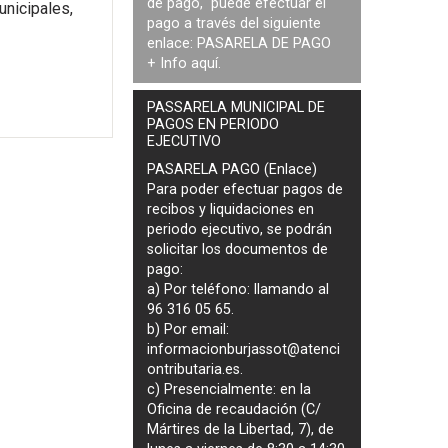
de pago, puede efectuar el
unicipales,
pago a través del siguiente
enlace:
PASARELA DE PAGO
+ Info
aquí
.
PASSARELA MUNICIPAL DE
PAGOS EN PERIODO
EJECUTIVO
PASARELA PAGO (Enlace)
Para poder efectuar pagos de
recibos y liquidaciones en
periodo ejecutivo
, se podrán
solicitar los documentos de
pago
:
a) Por teléfono: llamando al
96 316 05 65.
b) Por email:
informacionburjassot@atenci
ontributaria.es
.
c) Presencialmente: en la
Oficina de recaudación (C/
Mártires de la Libertad, 7), de