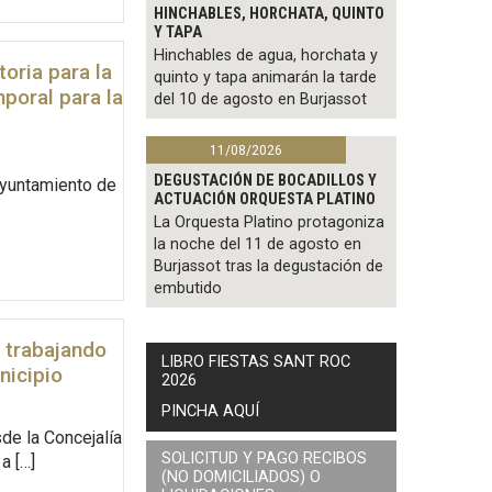
HINCHABLES, HORCHATA, QUINTO
Y TAPA
Hinchables de agua, horchata y
oria para la
quinto y tapa animarán la tarde
poral para la
del 10 de agosto en Burjassot
11/08/2026
DEGUSTACIÓN DE BOCADILLOS Y
Ayuntamiento de
ACTUACIÓN ORQUESTA PLATINO
La Orquesta Platino protagoniza
la noche del 11 de agosto en
Burjassot tras la degustación de
embutido
 trabajando
LIBRO FIESTAS SANT ROC
nicipio
2026
PINCHA AQUÍ
de la Concejalía
SOLICITUD Y PAGO RECIBOS
a […]
(NO DOMICILIADOS) O