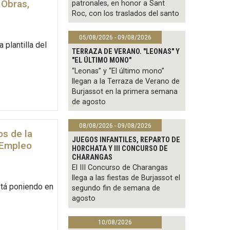
 Obras,
patronales, en honor a Sant
Roc, con los traslados del santo
05/08/2026 - 09/08/2026
 plantilla del
TERRAZA DE VERANO. "LEONAS" Y
"EL ÚLTIMO MONO"
“Leonas” y “El último mono”
llegan a la Terraza de Verano de
Burjassot en la primera semana
de agosto
08/08/2026 - 09/08/2026
os de la
JUEGOS INFANTILES, REPARTO DE
e Empleo
HORCHATA Y III CONCURSO DE
9
CHARANGAS
El III Concurso de Charangas
llega a las fiestas de Burjassot el
stá poniendo en
segundo fin de semana de
agosto
10/08/2026