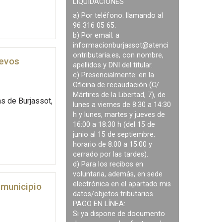
LIQUIDACIONES
a) Por teléfono: llamando al
96 316 05 65.
b) Por email: a
informacionburjassot@atenci
ontributaria.es
, con nombre,
uevos
apellidos y DNI del titular.
c) Presencialmente: en la
Oficina de recaudación (C/
Mártires de la Libertad, 7), de
s de Burjassot,
lunes a viernes de 8:30 a 14:30
h y lunes, martes y jueves de
16:00 a 18:30 h (del 15 de
junio al 15 de septiembre:
horario de 8:00 a 15:00 y
cerrado por las tardes).
d) Para los recibos en
voluntaria, además, en sede
electrónica en el apartado mis
 municipio
datos/objetos tributarios.
PAGO EN LÍNEA:
Si ya dispone de documento