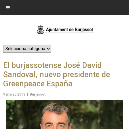
El burjassotense José David
Sandoval, nuevo presidente de
Greenpeace España
9 marzo 2018
|
Burjassot