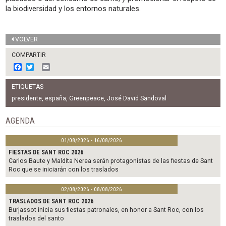
la biodiversidad y los entornos naturales.
VOLVER
COMPARTIR
F
T
E
a
w
m
c
i
a
ETIQUETAS
e
t
i
b
t
l
presidente
,
españa
,
Greenpeace
,
José David Sandoval
o
e
o
r
AGENDA
k
01/08/2026 - 16/08/2026
FIESTAS DE SANT ROC 2026
Carlos Baute y Maldita Nerea serán protagonistas de las fiestas de Sant
Roc que se iniciarán con los traslados
02/08/2026 - 08/08/2026
TRASLADOS DE SANT ROC 2026
Burjassot inicia sus fiestas patronales, en honor a Sant Roc, con los
traslados del santo