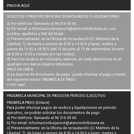
PINCHA AQUÍ
SOLICITUD Y PAGO RECIBOS (NO DOMICILIADOS) O LIQUIDACIONES
a) Por teléfono: llamando al 96 316 05 65.
b) Por email: a
informacionburjassot@atenciontributaria.es
, con
nombre, apellidos y DNI del titular.
c) Presencialmente: en la Oficina de recaudación (C/ Mártires de la
Libertad, 7), de lunes a viernes de 8:30 a 14:30 h y lunes, martes y
jueves de 16:00 a 18:30 h (del 15 de junio al 15 de septiembre: horario
de 8:00 a 15:00 y cerrado por las tardes).
d) Para los recibos en voluntaria, además, en sede electrónica en el
apartado mis datos/objetos tributarios.
PAGO EN LÍNEA:
Si ya dispone de documento de pago, puede efectuar el pago a través
del siguiente enlace:
PASARELA DE PAGO
+ Info
aquí
.
PASSARELA MUNICIPAL DE PAGOS EN PERIODO EJECUTIVO
PASARELA PAGO (Enlace)
Para poder efectuar pagos de
recibos y liquidaciones en periodo
ejecutivo
, se podrán
solicitar los documentos de pago
:
a) Por teléfono: llamando al 96 316 05 65.
b) Por email:
informacionburjassot@atenciontributaria.es
.
c) Presencialmente: en la Oficina de recaudación (C/ Mártires de la
Libertad, 7), de lunes a viernes de 8:30 a 14:30 h y lunes, martes y