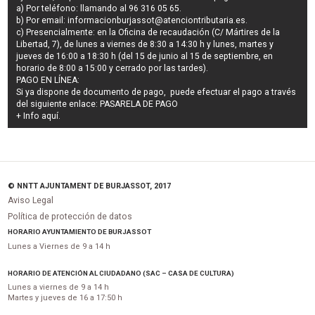
a) Por teléfono: llamando al 96 316 05 65.
b) Por email:
informacionburjassot@atenciontributaria.es
.
c) Presencialmente: en la Oficina de recaudación (C/ Mártires de la
Libertad, 7), de lunes a viernes de 8:30 a 14:30 h y lunes, martes y
jueves de 16:00 a 18:30 h (del 15 de junio al 15 de septiembre, en
horario de 8:00 a 15:00 y cerrado por las tardes).
PAGO EN LÍNEA:
Si ya dispone de documento de pago, puede efectuar el pago a través
del siguiente enlace:
PASARELA DE PAGO
+ Info
aquí
.
© NNTT AJUNTAMENT DE BURJASSOT, 2017
Aviso Legal
Política de protección de datos
HORARIO AYUNTAMIENTO DE BURJASSOT
Lunes a Viernes de 9 a 14 h
HORARIO DE ATENCIÓN AL CIUDADANO (SAC – CASA DE CULTURA)
Lunes a viernes de 9 a 14 h
Martes y jueves de 16 a 17:50 h