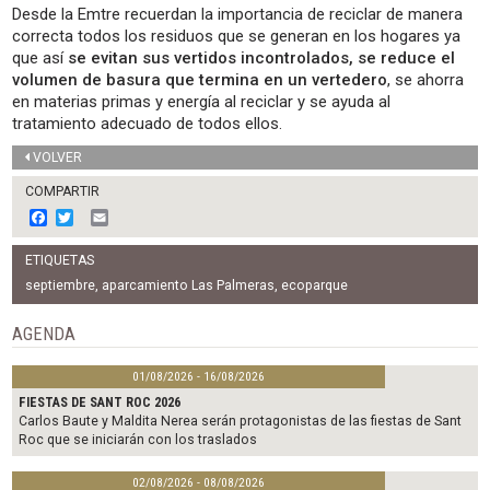
Desde la Emtre recuerdan la importancia de reciclar de manera
correcta todos los residuos que se generan en los hogares ya
que así
se evitan sus vertidos incontrolados, se reduce el
volumen de basura que termina en un vertedero
, se ahorra
en materias primas y energía al reciclar y se ayuda al
tratamiento adecuado de todos ellos.
VOLVER
COMPARTIR
F
T
E
a
w
m
c
i
a
ETIQUETAS
e
t
i
b
t
l
septiembre
,
aparcamiento Las Palmeras
,
ecoparque
o
e
o
r
AGENDA
k
01/08/2026 - 16/08/2026
FIESTAS DE SANT ROC 2026
Carlos Baute y Maldita Nerea serán protagonistas de las fiestas de Sant
Roc que se iniciarán con los traslados
02/08/2026 - 08/08/2026