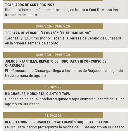
TRASLADOS DE SANT ROC 2026
Burjassot inicia sus fiestas patronales, en honor a Sant Roc, con los
traslados del santo
05/08/2026 - 09/08/2026
TERRAZA DE VERANO. "LEONAS" Y "EL ÚLTIMO MONO"
“Leonas” y “El último mono” llegan a la Terraza de Verano de Burjassot
en la primera semana de agosto
08/08/2026 - 09/08/2026
JUEGOS INFANTILES, REPARTO DE HORCHATA Y III CONCURSO DE
CHARANGAS
El III Concurso de Charangas llega a las fiestas de Burjassot el segundo
fin de semana de agosto
10/08/2026
HINCHABLES, HORCHATA, QUINTO Y TAPA
Hinchables de agua, horchata y quinto y tapa animarán la tarde del 10 de
agosto en Burjassot
11/08/2026
DEGUSTACIÓN DE BOCADILLOS Y ACTUACIÓN ORQUESTA PLATINO
La Orquesta Platino protagoniza la noche del 11 de agosto en Burjassot