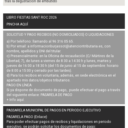
tras la degustación de embutido
LIBRO FIESTAS SANT ROC 2026
PINCHA AQUÍ
SOLICITUD Y PAGO RECIBOS (NO DOMICILIADOS) O LIQUIDACIONES
a) Por teléfono: llamando al 96 316 05 65.
b) Por email: a
informacionburjassot@atenciontributaria.es
, con
nombre, apellidos y DNI del titular.
c) Presencialmente: en la Oficina de recaudación (C/ Mártires de la
Libertad, 7), de lunes a viernes de 8:30 a 14:30 h y lunes, martes y
jueves de 16:00 a 18:30 h (del 15 de junio al 15 de septiembre: horario
de 8:00 a 15:00 y cerrado por las tardes).
d) Para los recibos en voluntaria, además, en sede electrónica en el
apartado mis datos/objetos tributarios.
PAGO EN LÍNEA:
Si ya dispone de documento de pago, puede efectuar el pago a través
del siguiente enlace:
PASARELA DE PAGO
+ Info
aquí
.
PASSARELA MUNICIPAL DE PAGOS EN PERIODO EJECUTIVO
PASARELA PAGO (Enlace)
Para poder efectuar pagos de
recibos y liquidaciones en periodo
ejecutivo
, se podrán
solicitar los documentos de pago
: