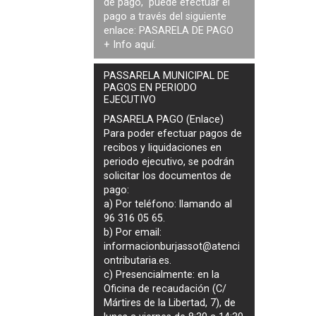
de pago, puede efectuar el
pago a través del siguiente
enlace:
PASARELA DE PAGO
+ Info
aquí
.
PASSARELA MUNICIPAL DE
PAGOS EN PERIODO
EJECUTIVO
PASARELA PAGO (Enlace)
Para poder efectuar pagos de
recibos y liquidaciones en
periodo ejecutivo
, se podrán
solicitar los documentos de
pago
:
a) Por teléfono: llamando al
96 316 05 65.
b) Por email:
informacionburjassot@atenci
ontributaria.es
.
c) Presencialmente: en la
Oficina de recaudación (C/
Mártires de la Libertad, 7), de