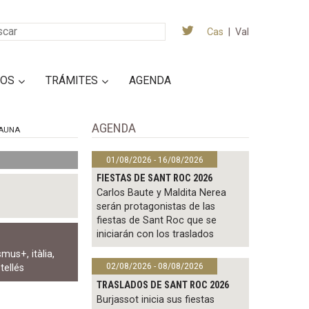
Cas
|
Val
IOS
TRÁMITES
AGENDA
AGENDA
AUNA
01/08/2026 - 16/08/2026
FIESTAS DE SANT ROC 2026
Carlos Baute y Maldita Nerea
serán protagonistas de las
fiestas de Sant Roc que se
iniciarán con los traslados
smus+
,
itàlia
,
02/08/2026 - 08/08/2026
tellés
TRASLADOS DE SANT ROC 2026
Burjassot inicia sus fiestas