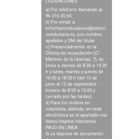
LIQUIDACIONES
a) Por teléfono: llamando al
96 316 05 65.
b) Por email: a
informacionburjassot@atenci
ontributaria.es
, con nombre,
apellidos y DNI del titular.
c) Presencialmente: en la
Oficina de recaudación (C/
Mártires de la Libertad, 7), de
lunes a viernes de 8:30 a 14:30
h y lunes, martes y jueves de
16:00 a 18:30 h (del 15 de
junio al 15 de septiembre:
horario de 8:00 a 15:00 y
cerrado por las tardes).
d) Para los recibos en
voluntaria, además, en sede
electrónica en el apartado mis
datos/objetos tributarios.
PAGO EN LÍNEA:
Si ya dispone de documento