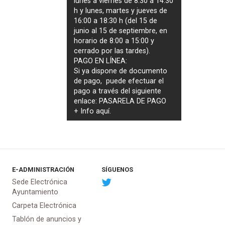
lunes a viernes de 8:30 a 14:30
h y lunes, martes y jueves de
16:00 a 18:30 h (del 15 de
junio al 15 de septiembre, en
horario de 8:00 a 15:00 y
cerrado por las tardes).
PAGO EN LÍNEA:
Si ya dispone de documento
de pago, puede efectuar el
pago a través del siguiente
enlace:
PASARELA DE PAGO
+ Info
aquí
.
E-ADMINISTRACIÓN
SÍGUENOS
Sede Electrónica
Ayuntamiento
Carpeta Electrónica
Tablón de anuncios y