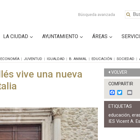
Búsqueda avanzada
LA CIUDAD
AYUNTAMIENTO
ÁREAS
SERVIC
ECONOMÍA
JUVENTUD
IGUALDAD
B. ANIMAL
EDUCACIÓN
SOCIEDAD
llés vive una nueva
VOLVER
alia
COMPARTIR
F
T
E
a
w
m
c
i
a
ETIQUETAS
e
t
i
b
t
l
educación
,
era
o
e
IES Vicent A. Es
o
r
k