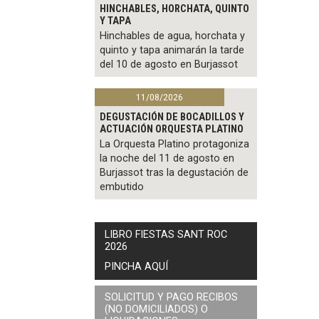
HINCHABLES, HORCHATA, QUINTO
Y TAPA
Hinchables de agua, horchata y
quinto y tapa animarán la tarde
del 10 de agosto en Burjassot
11/08/2026
DEGUSTACIÓN DE BOCADILLOS Y
ACTUACIÓN ORQUESTA PLATINO
La Orquesta Platino protagoniza
la noche del 11 de agosto en
Burjassot tras la degustación de
embutido
LIBRO FIESTAS SANT ROC
2026
PINCHA AQUÍ
SOLICITUD Y PAGO RECIBOS
(NO DOMICILIADOS) O