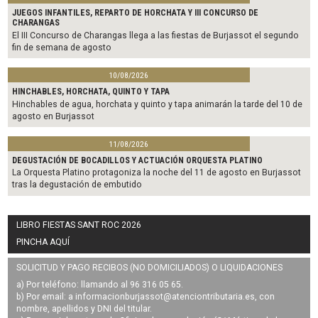
JUEGOS INFANTILES, REPARTO DE HORCHATA Y III CONCURSO DE
CHARANGAS
El III Concurso de Charangas llega a las fiestas de Burjassot el segundo
fin de semana de agosto
10/08/2026
HINCHABLES, HORCHATA, QUINTO Y TAPA
Hinchables de agua, horchata y quinto y tapa animarán la tarde del 10 de
agosto en Burjassot
11/08/2026
DEGUSTACIÓN DE BOCADILLOS Y ACTUACIÓN ORQUESTA PLATINO
La Orquesta Platino protagoniza la noche del 11 de agosto en Burjassot
tras la degustación de embutido
LIBRO FIESTAS SANT ROC 2026
PINCHA AQUÍ
SOLICITUD Y PAGO RECIBOS (NO DOMICILIADOS) O LIQUIDACIONES
a) Por teléfono: llamando al 96 316 05 65.
b) Por email: a
informacionburjassot@atenciontributaria.es
, con
nombre, apellidos y DNI del titular.