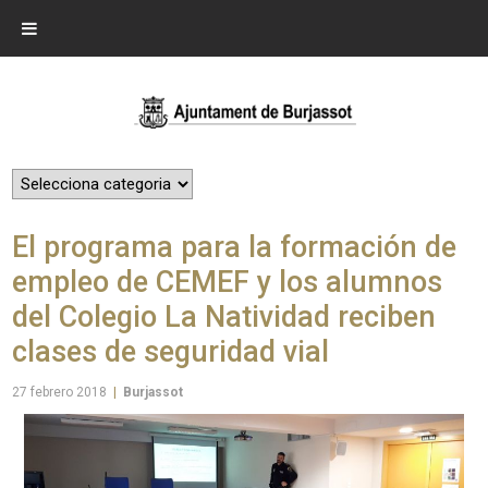
El programa para la formación de
empleo de CEMEF y los alumnos
del Colegio La Natividad reciben
clases de seguridad vial
27 febrero 2018
|
Burjassot