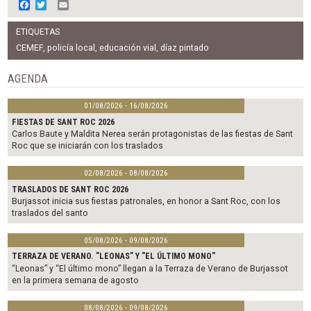
F
T
E
a
w
m
c
i
a
ETIQUETAS
e
t
i
b
t
l
CEMEF
,
policía local
,
educación vial
,
díaz pintado
o
e
o
r
AGENDA
k
01/08/2026 - 16/08/2026
FIESTAS DE SANT ROC 2026
Carlos Baute y Maldita Nerea serán protagonistas de las fiestas de Sant
Roc que se iniciarán con los traslados
02/08/2026 - 08/08/2026
TRASLADOS DE SANT ROC 2026
Burjassot inicia sus fiestas patronales, en honor a Sant Roc, con los
traslados del santo
05/08/2026 - 09/08/2026
TERRAZA DE VERANO. "LEONAS" Y "EL ÚLTIMO MONO"
“Leonas” y “El último mono” llegan a la Terraza de Verano de Burjassot
en la primera semana de agosto
08/08/2026 - 09/08/2026