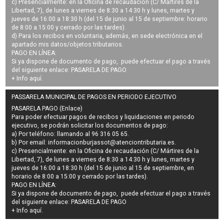
c) Presencialmente: en la Oficina de recaudación (C/ Mártires de la
Libertad, 7), de lunes a viernes de 8:30 a 14:30 h y lunes, martes y
jueves de 16:00 a 18:30 h (del 15 de junio al 15 de septiembre: horario
de 8:00 a 15:00 y cerrado por las tardes).
d) Para los recibos en voluntaria, además, en sede electrónica en el
apartado mis datos/objetos tributarios.
PAGO EN LÍNEA:
Si ya dispone de documento de pago, puede efectuar el pago a través
del siguiente enlace:
PASARELA DE PAGO
+ Info
aquí
.
PASSARELA MUNICIPAL DE PAGOS EN PERIODO EJECUTIVO
PASARELA PAGO (Enlace)
Para poder efectuar pagos de
recibos y liquidaciones en periodo
ejecutivo
, se podrán
solicitar los documentos de pago
:
a) Por teléfono: llamando al 96 316 05 65.
b) Por email:
informacionburjassot@atenciontributaria.es
.
c) Presencialmente: en la Oficina de recaudación (C/ Mártires de la
Libertad, 7), de lunes a viernes de 8:30 a 14:30 h y lunes, martes y
jueves de 16:00 a 18:30 h (del 15 de junio al 15 de septiembre, en
horario de 8:00 a 15:00 y cerrado por las tardes).
PAGO EN LÍNEA:
Si ya dispone de documento de pago, puede efectuar el pago a través
del siguiente enlace:
PASARELA DE PAGO
+ Info
aquí
.