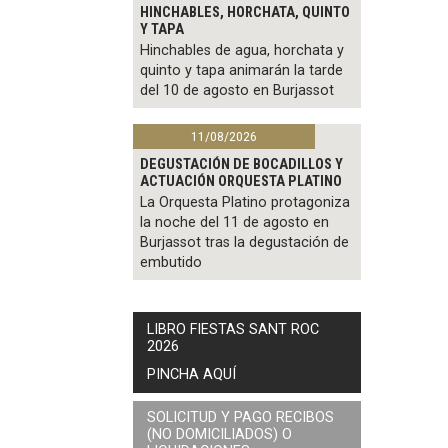
HINCHABLES, HORCHATA, QUINTO
Y TAPA
Hinchables de agua, horchata y
quinto y tapa animarán la tarde
del 10 de agosto en Burjassot
11/08/2026
DEGUSTACIÓN DE BOCADILLOS Y
ACTUACIÓN ORQUESTA PLATINO
La Orquesta Platino protagoniza
la noche del 11 de agosto en
Burjassot tras la degustación de
embutido
LIBRO FIESTAS SANT ROC
2026
PINCHA AQUÍ
SOLICITUD Y PAGO RECIBOS
(NO DOMICILIADOS) O