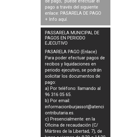
de pago, puede efectuar el
pago a través del siguiente
enlace:
PASARELA DE PAGO
+ Info
aquí
.
PASSARELA MUNICIPAL DE
PAGOS EN PERIODO
EJECUTIVO
PASARELA PAGO (Enlace)
Para poder efectuar pagos de
recibos y liquidaciones en
periodo ejecutivo
, se podrán
solicitar los documentos de
pago
:
a) Por teléfono: llamando al
96 316 05 65.
b) Por email:
informacionburjassot@atenci
ontributaria.es
.
c) Presencialmente: en la
Oficina de recaudación (C/
Mártires de la Libertad, 7), de