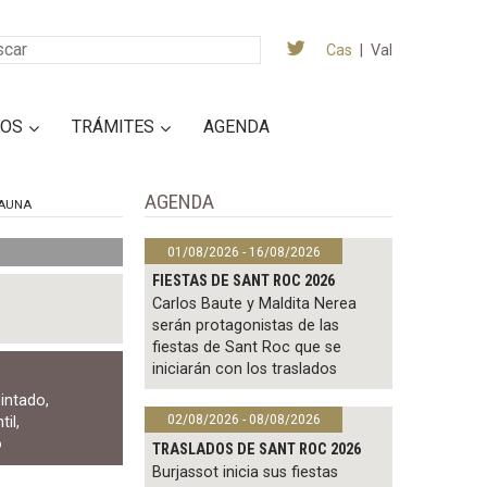
Cas
|
Val
IOS
TRÁMITES
AGENDA
AGENDA
AUNA
01/08/2026 - 16/08/2026
FIESTAS DE SANT ROC 2026
Carlos Baute y Maldita Nerea
serán protagonistas de las
fiestas de Sant Roc que se
iniciarán con los traslados
pintado
,
02/08/2026 - 08/08/2026
til
,
o
TRASLADOS DE SANT ROC 2026
Burjassot inicia sus fiestas