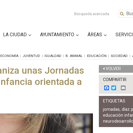
Búsqueda avanzada
LA CIUDAD
AYUNTAMIENTO
ÁREAS
SERVIC
ECONOMÍA
JUVENTUD
IGUALDAD
B. ANIMAL
EDUCACIÓN
SOCIEDAD
aniza unas Jornadas
VOLVER
infancia orientada a
COMPARTIR
F
T
E
a
w
m
c
i
a
ETIQUETAS
e
t
i
b
t
l
jornadas
,
díaz 
o
e
educación infan
o
r
k
neurodesarroll