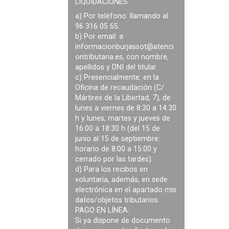
LIQUIDACIONES
a) Por teléfono: llamando al
96 316 05 65.
b) Por email: a
informacionburjassot@atenci
ontributaria.es
, con nombre,
apellidos y DNI del titular.
c) Presencialmente: en la
Oficina de recaudación (C/
Mártires de la Libertad, 7), de
lunes a viernes de 8:30 a 14:30
h y lunes, martes y jueves de
16:00 a 18:30 h (del 15 de
junio al 15 de septiembre:
horario de 8:00 a 15:00 y
cerrado por las tardes).
d) Para los recibos en
voluntaria, además, en sede
electrónica en el apartado mis
datos/objetos tributarios.
PAGO EN LÍNEA:
Si ya dispone de documento