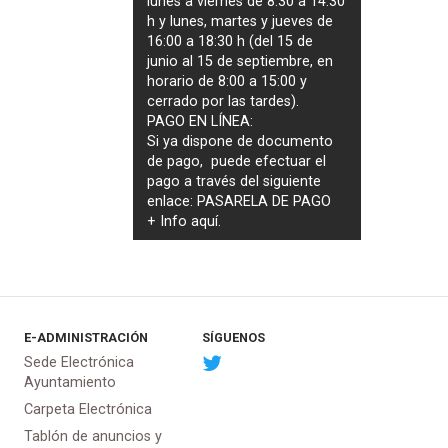
lunes a viernes de 8:30 a 14:30
h y lunes, martes y jueves de
16:00 a 18:30 h (del 15 de
junio al 15 de septiembre, en
horario de 8:00 a 15:00 y
cerrado por las tardes).
PAGO EN LÍNEA:
Si ya dispone de documento
de pago, puede efectuar el
pago a través del siguiente
enlace:
PASARELA DE PAGO
+ Info
aquí
.
E-ADMINISTRACIÓN
SÍGUENOS
Sede Electrónica
Ayuntamiento
Carpeta Electrónica
Tablón de anuncios y