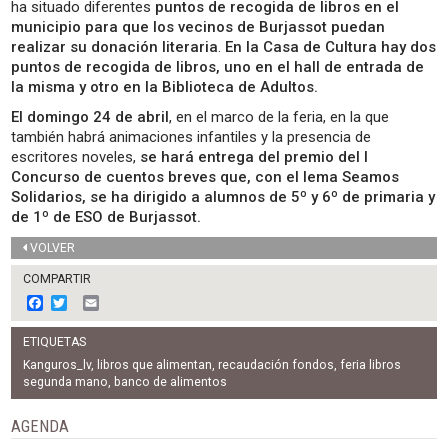
ha situado diferentes
puntos de recogida de libros en el
municipio para que los vecinos de Burjassot puedan
realizar su donación literaria
.
En la Casa de Cultura hay dos
puntos de recogida de libros, uno en el hall de entrada de
la misma y otro en la Biblioteca de Adultos.
El domingo 24 de abril
, en el marco de la feria, en la que
también habrá animaciones infantiles y la presencia de
escritores noveles,
se hará entrega del premio del I
Concurso de cuentos breves que, con el lema Seamos
Solidarios, se ha dirigido a alumnos de 5º y 6º de primaria y
de 1º de ESO de Burjassot.
VOLVER
COMPARTIR
F
T
E
a
w
m
c
i
a
ETIQUETAS
e
t
i
b
t
l
Kanguros_lv
,
libros que alimentan
,
recaudación fondos
,
feria libros
o
e
segunda mano
,
banco de alimentos
o
r
k
AGENDA