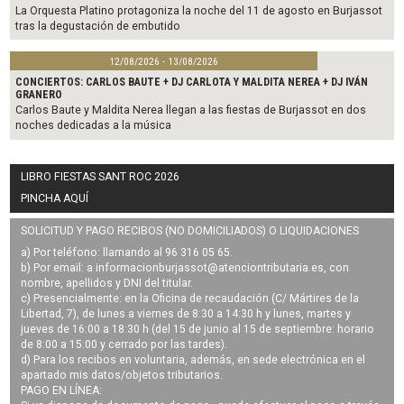
La Orquesta Platino protagoniza la noche del 11 de agosto en Burjassot
tras la degustación de embutido
12/08/2026 - 13/08/2026
CONCIERTOS: CARLOS BAUTE + DJ CARLOTA Y MALDITA NEREA + DJ IVÁN
GRANERO
Carlos Baute y Maldita Nerea llegan a las fiestas de Burjassot en dos
noches dedicadas a la música
LIBRO FIESTAS SANT ROC 2026
PINCHA AQUÍ
SOLICITUD Y PAGO RECIBOS (NO DOMICILIADOS) O LIQUIDACIONES
a) Por teléfono: llamando al 96 316 05 65.
b) Por email: a
informacionburjassot@atenciontributaria.es
, con
nombre, apellidos y DNI del titular.
c) Presencialmente: en la Oficina de recaudación (C/ Mártires de la
Libertad, 7), de lunes a viernes de 8:30 a 14:30 h y lunes, martes y
jueves de 16:00 a 18:30 h (del 15 de junio al 15 de septiembre: horario
de 8:00 a 15:00 y cerrado por las tardes).
d) Para los recibos en voluntaria, además, en sede electrónica en el
apartado mis datos/objetos tributarios.
PAGO EN LÍNEA: