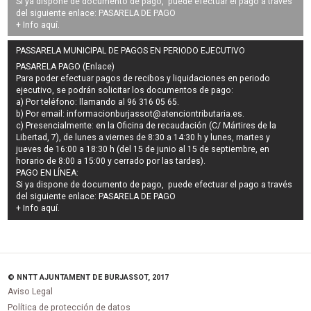
Si ya dispone de documento de pago, puede efectuar el pago a través
del siguiente enlace:
PASARELA DE PAGO
+ Info
aquí
.
PASSARELA MUNICIPAL DE PAGOS EN PERIODO EJECUTIVO
PASARELA PAGO (Enlace)
Para poder efectuar pagos de
recibos y liquidaciones en periodo
ejecutivo
, se podrán
solicitar los documentos de pago
:
a) Por teléfono: llamando al 96 316 05 65.
b) Por email:
informacionburjassot@atenciontributaria.es
.
c) Presencialmente: en la Oficina de recaudación (C/ Mártires de la
Libertad, 7), de lunes a viernes de 8:30 a 14:30 h y lunes, martes y
jueves de 16:00 a 18:30 h (del 15 de junio al 15 de septiembre, en
horario de 8:00 a 15:00 y cerrado por las tardes).
PAGO EN LÍNEA:
Si ya dispone de documento de pago, puede efectuar el pago a través
del siguiente enlace:
PASARELA DE PAGO
+ Info
aquí
.
© NNTT AJUNTAMENT DE BURJASSOT, 2017
Aviso Legal
Política de protección de datos